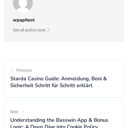
wpapitest
See all author post
Previous
Starda Casino Guide: Anmeldung, Boni &
Sicherheit Schritt für Schritt erklärt
Next
Understanding the Basswin App & Bonus
Logic: A Deep Dive into Cookie Policy