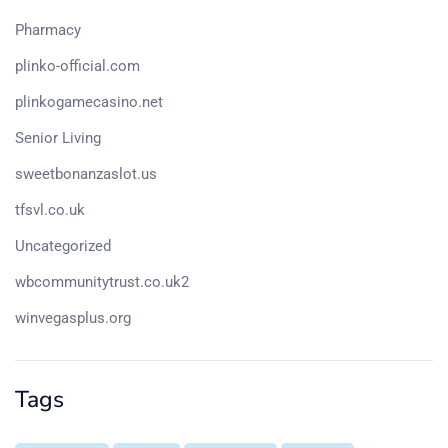
Pharmacy
plinko-official.com
plinkogamecasino.net
Senior Living
sweetbonanzaslot.us
tfsvl.co.uk
Uncategorized
wbcommunitytrust.co.uk2
winvegasplus.org
Tags