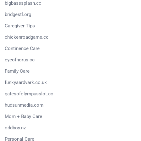
bigbasssplash.cc
bridgestl.org
Caregiver Tips
chickenroadgame.cc
Continence Care
eyeofhorus.cc
Family Care
funkyaardvark.co.uk
gatesofolympusslot.cc
hudsunmedia.com
Mom + Baby Care
oddboy.nz
Personal Care