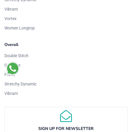
Vibrant
Vortex
Women Longtop
Overall
Double Stitch
Graphite
Prime
Stretchy Dynamic
Vibrant
SIGN UP FOR NEWSLETTER