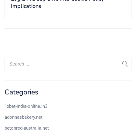
Implications
Categories
1xbet-india-online.in3
adonnasbakery.net
betonred-australia.net