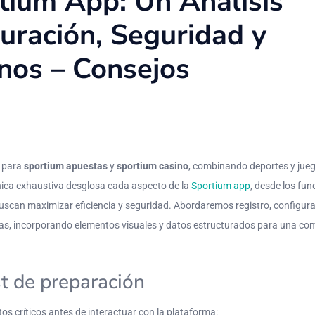
tium App: Un Análisis
uración, Seguridad y
nos – Consejos
l para
sportium apuestas
y
sportium casino
, combinando deportes y jue
nica exhaustiva desglosa cada aspecto de la
Sportium app
, desde los fu
buscan maximizar eficiencia y seguridad. Abordaremos registro, configura
vas, incorporando elementos visuales y datos estructurados para una co
t de preparación
tos críticos antes de interactuar con la plataforma: