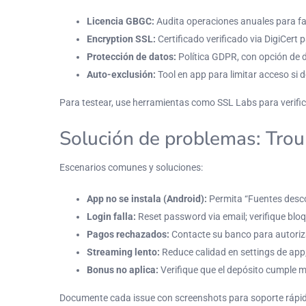
Licencia GBGC:
Audita operaciones anuales para fai
Encryption SSL:
Certificado verificado via DigiCert 
Protección de datos:
Política GDPR, con opción de 
Auto-exclusión:
Tool en app para limitar acceso si
Para testear, use herramientas como SSL Labs para verificar 
Solución de problemas: Tro
Escenarios comunes y soluciones:
App no se instala (Android):
Permita “Fuentes desco
Login falla:
Reset password via email; verifique bloq
Pagos rechazados:
Contacte su banco para autorizar
Streaming lento:
Reduce calidad en settings de app;
Bonus no aplica:
Verifique que el depósito cumple 
Documente cada issue con screenshots para soporte rápi