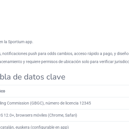
en la Sportium app.
, notificaciones push para odds cambios, acceso rápido a pago, y diseño
namiento y requiere permisos de ubicación solo para verificar jurisdicc
abla de datos clave
ico
ling Commission (GBGC), número de licencia 12345
OS 12.0+, browsers móviles (Chrome, Safari)
, catalán, euskera (configurable en app)