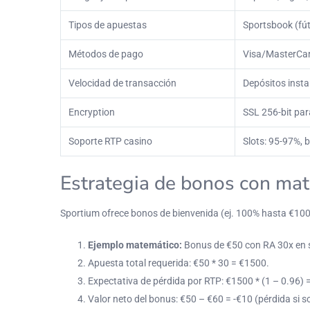
Tipos de apuestas
Sportsbook (fútb
Métodos de pago
Visa/MasterCard,
Velocidad de transacción
Depósitos insta
Encryption
SSL 256-bit par
Soporte RTP casino
Slots: 95-97%, 
Estrategia de bonos con mate
Sportium ofrece bonos de bienvenida (ej. 100% hasta €100) 
Ejemplo matemático:
Bonus de €50 con RA 30x en s
Apuesta total requerida: €50 * 30 = €1500.
Expectativa de pérdida por RTP: €1500 * (1 – 0.96) 
Valor neto del bonus: €50 – €60 = -€10 (pérdida si so