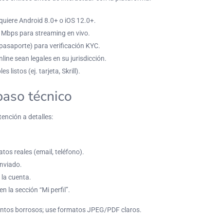
uiere Android 8.0+ o iOS 12.0+.
 Mbps para streaming en vivo.
, pasaporte) para verificación KYC.
ine sean legales en su jurisdicción.
istos (ej. tarjeta, Skrill).
paso técnico
tención a detalles:
atos reales (email, teléfono).
enviado.
 la cuenta.
 la sección “Mi perfil”.
entos borrosos; use formatos JPEG/PDF claros.