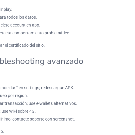
r play.
para todos los datos.
delete account en app.
 detecta comportamiento problemático.
el certificado del sitio.
ubleshooting avanzado
nocidas” en settings; redescargue APK.
ueo por región.
 transacción; use e-wallets alternativos.
 use WiFi sobre 4G.
mínimo; contacte soporte con screenshot.
do.