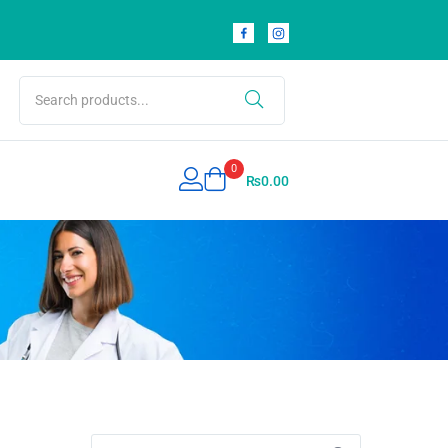
0
₨
0.00