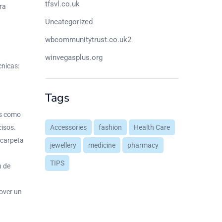
tfsvl.co.uk
ra
Uncategorized
wbcommunitytrust.co.uk2
winvegasplus.org
cnicas:
Tags
os como
isos.
Accessories
fashion
Health Care
a carpeta
jewellery
medicine
pharmacy
TIPS
n de
mover un