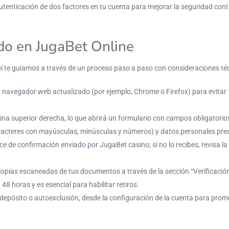
 autenticación de dos factores en tu cuenta para mejorar la seguridad cont
do en JugaBet Online
í te guiamos a través de un proceso paso a paso con consideraciones té
un navegador web actualizado (por ejemplo, Chrome o Firefox) para evitar
quina superior derecha, lo que abrirá un formulario con campos obligatori
racteres con mayúsculas, minúsculas y números) y datos personales prec
lace de confirmación enviado por JugaBet casino; si no lo recibes, revisa l
 copias escaneadas de tus documentos a través de la sección “Verificació
48 horas y es esencial para habilitar retiros.
 depósito o autoexclusión, desde la configuración de la cuenta para pro