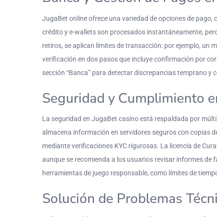
JugaBet online ofrece una variedad de opciones de pago, 
crédito y e-wallets son procesados instantáneamente, pero
retiros, se aplican límites de transacción: por ejemplo, u
verificación en dos pasos que incluye confirmación por corr
sección “Banca” para detectar discrepancias temprano y con
Seguridad y Cumplimiento e
La seguridad en JugaBet casino está respaldada por múltipl
almacena información en servidores seguros con copias de
mediante verificaciones KYC rigurosas. La licencia de Cu
aunque se recomienda a los usuarios revisar informes de fa
herramientas de juego responsable, como límites de tiempo 
Solución de Problemas Téc