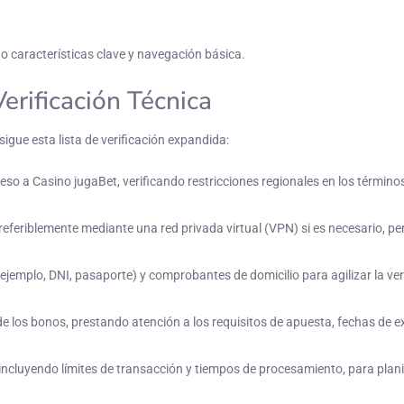
o características clave y navegación básica.
erificación Técnica
igue esta lista de verificación expandida:
so a Casino jugaBet, verificando restricciones regionales en los términos
eferiblemente mediante una red privada virtual (VPN) si es necesario, per
ejemplo, DNI, pasaporte) y comprobantes de domicilio para agilizar la ver
 los bonos, prestando atención a los requisitos de apuesta, fechas de e
ncluyendo límites de transacción y tiempos de procesamiento, para plani