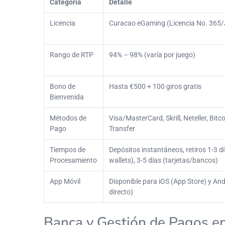
Categoría
Detalle
Licencia
Curacao eGaming (Licencia No. 365
Rango de RTP
94% – 98% (varía por juego)
Bono de
Hasta €500 + 100 giros gratis
Bienvenida
Métodos de
Visa/MasterCard, Skrill, Neteller, Bitc
Pago
Transfer
Tiempos de
Depósitos instantáneos, retiros 1-3 dí
Procesamiento
wallets), 3-5 días (tarjetas/bancos)
App Móvil
Disponible para iOS (App Store) y An
directo)
Banca y Gestión de Pagos e