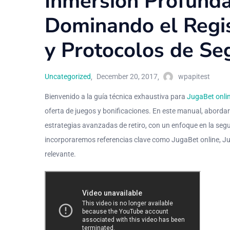
Inmersión Profunda
Dominando el Regi
y Protocolos de Se
Uncategorized
December 20, 2017
wpapitest
Bienvenido a la guía técnica exhaustiva para
JugaBet onli
oferta de juegos y bonificaciones. En este manual, aborda
estrategias avanzadas de retiro, con un enfoque en la segu
incorporaremos referencias clave como JugaBet online, Ju
relevante.