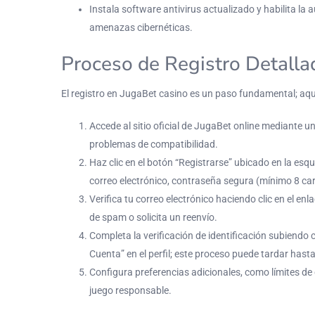
Instala software antivirus actualizado y habilita la
amenazas cibernéticas.
Proceso de Registro Detalla
El registro en JugaBet casino es un paso fundamental; aqu
Accede al sitio oficial de JugaBet online mediante 
problemas de compatibilidad.
Haz clic en el botón “Registrarse” ubicado en la es
correo electrónico, contraseña segura (mínimo 8 ca
Verifica tu correo electrónico haciendo clic en el en
de spam o solicita un reenvío.
Completa la verificación de identificación subiendo
Cuenta” en el perfil; este proceso puede tardar hasta 
Configura preferencias adicionales, como límites de
juego responsable.