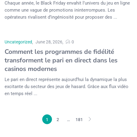
Chaque année, le Black Friday envahit l’univers du jeu en ligne
comme une vague de promotions ininterrompues. Les
opérateurs rivalisent d’ingéniosité pour proposer des ...
Uncategorized
June 28, 2026
0
Comment les programmes de fidélité
transforment le pari en direct dans les
casinos modernes
Le pari en direct représente aujourd’hui la dynamique la plus
excitante du secteur des jeux de hasard. Grâce aux flux vidéo
en temps réel ...
1
2
…
181