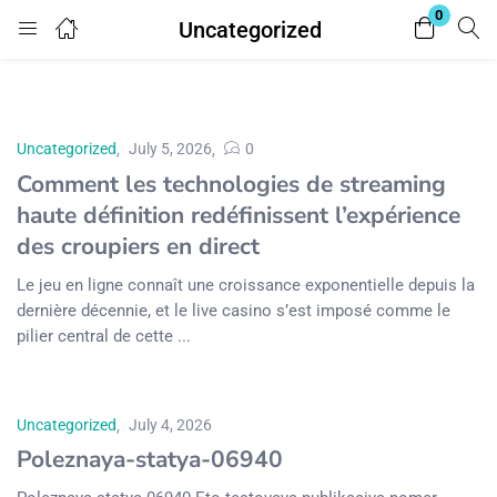
0
Uncategorized
Login
Enter your username and password to login.
Uncategorized
July 5, 2026
0
Comment les technologies de streaming
haute définition redéfinissent l’expérience
des croupiers en direct
Le jeu en ligne connaît une croissance exponentielle depuis la
Remember me
Lost password?
dernière décennie, et le live casino s’est imposé comme le
pilier central de cette ...
Uncategorized
July 4, 2026
Poleznaya-statya-06940