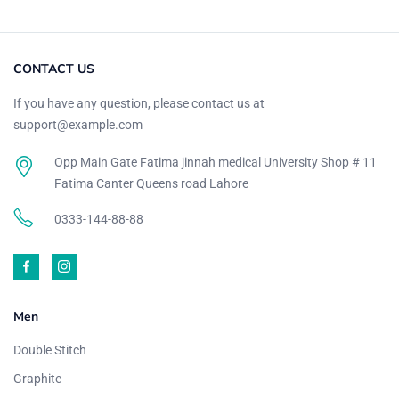
CONTACT US
If you have any question, please contact us at
support@example.com
Opp Main Gate Fatima jinnah medical University Shop # 11
Fatima Canter Queens road Lahore
0333-144-88-88
Men
Double Stitch
Graphite