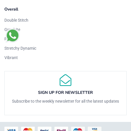
Overall
Double Stitch
Graphite
Prime
Stretchy Dynamic
Vibrant
SIGN UP FOR NEWSLETTER
Subscribe to the weekly newsletter for all the latest updates