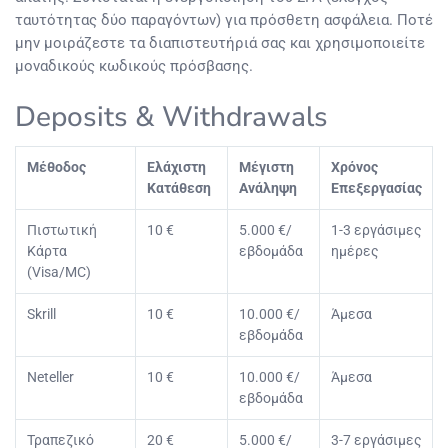
ταυτότητας δύο παραγόντων) για πρόσθετη ασφάλεια. Ποτέ
μην μοιράζεστε τα διαπιστευτήριά σας και χρησιμοποιείτε
μοναδικούς κωδικούς πρόσβασης.
Deposits & Withdrawals
Μέθοδος
Ελάχιστη
Μέγιστη
Χρόνος
Κατάθεση
Ανάληψη
Επεξεργασίας
Πιστωτική
10 €
5.000 €/
1-3 εργάσιμες
Κάρτα
εβδομάδα
ημέρες
(Visa/MC)
Skrill
10 €
10.000 €/
Άμεσα
εβδομάδα
Neteller
10 €
10.000 €/
Άμεσα
εβδομάδα
Τραπεζικό
20 €
5.000 €/
3-7 εργάσιμες