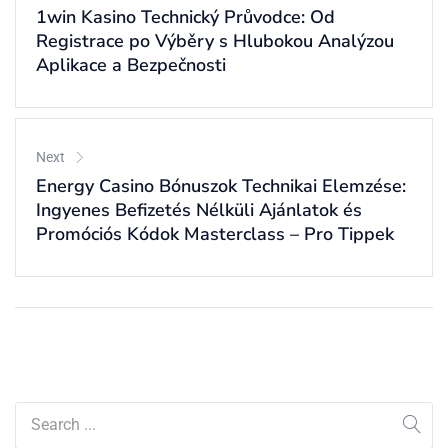
1win Kasino Technický Průvodce: Od
Registrace po Výběry s Hlubokou Analýzou
Aplikace a Bezpečnosti
Next
Energy Casino Bónuszok Technikai Elemzése:
Ingyenes Befizetés Nélküli Ajánlatok és
Promóciós Kódok Masterclass – Pro Tippek