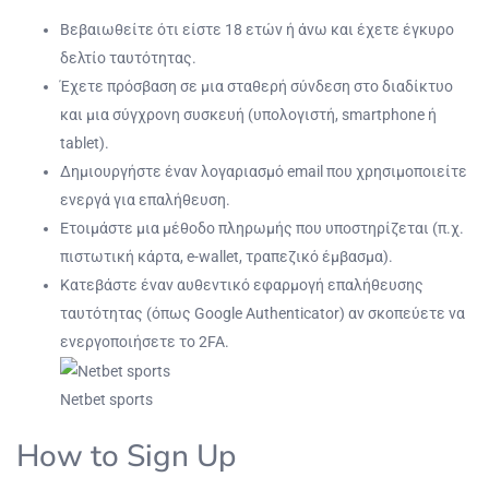
Βεβαιωθείτε ότι είστε 18 ετών ή άνω και έχετε έγκυρο
δελτίο ταυτότητας.
Έχετε πρόσβαση σε μια σταθερή σύνδεση στο διαδίκτυο
και μια σύγχρονη συσκευή (υπολογιστή, smartphone ή
tablet).
Δημιουργήστε έναν λογαριασμό email που χρησιμοποιείτε
ενεργά για επαλήθευση.
Ετοιμάστε μια μέθοδο πληρωμής που υποστηρίζεται (π.χ.
πιστωτική κάρτα, e-wallet, τραπεζικό έμβασμα).
Κατεβάστε έναν αυθεντικό εφαρμογή επαλήθευσης
ταυτότητας (όπως Google Authenticator) αν σκοπεύετε να
ενεργοποιήσετε το 2FA.
Netbet sports
How to Sign Up