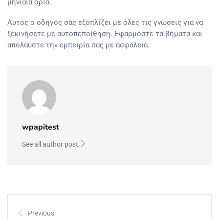
μηνιαία όρια.
Αυτός ο οδηγός σάς εξοπλίζει με όλες τις γνώσεις για να
ξεκινήσετε με αυτοπεποίθηση. Εφαρμόστε τα βήματα και
απολαύστε την εμπειρία σας με ασφάλεια.
wpapitest
See all author post
Previous