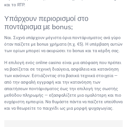
και το RTP.
Υπάρχουν περιορισμοί στο
ποντάρισμα με bonus;
Ναι. Συχνά υπάρχουν μέγιστα όρια ποντάρισματος ανά γύρο
όταν παίζετε με bonus χρήματα (π.χ. €5). Η υπέρβαση αυτών
των ορίων μπορεί να ακυρώσει το bonus και τα κέρδη σας.
Η επιλογή ενός online casino είναι μια απόφαση που πρέπει
να βασίζεται σε τεχνική διαύγεια, ασφάλεια και κατανόηση
των κανόνων. Εστιάζοντας στα βασικά τεχνικά στοιχεία —
από την ασφαλή εγγραφή και την κατανόηση των
απαιτήσεων ποντάρισματος έως την επιλογή της σωστής
μεθόδου πληρωμής — εξασφαλίζετε μια ομαλότερη και πιο
ευχάριστη εμπειρία. Να θυμάστε πάντα να παίζετε υπεύθυνα
και να θεωρείτε το παιχνίδι ως μια μορφή ψυχαγωγίας.