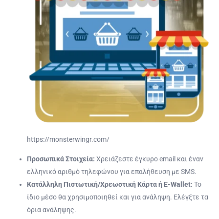
https://monsterwingr.com/
Προσωπικά Στοιχεία:
Χρειάζεστε έγκυρο email και έναν
ελληνικό αριθμό τηλεφώνου για επαλήθευση με SMS.
Κατάλληλη Πιστωτική/Χρεωστική Κάρτα ή E-Wallet:
Το
ίδιο μέσο θα χρησιμοποιηθεί και για ανάληψη. Ελέγξτε τα
όρια ανάληψης.