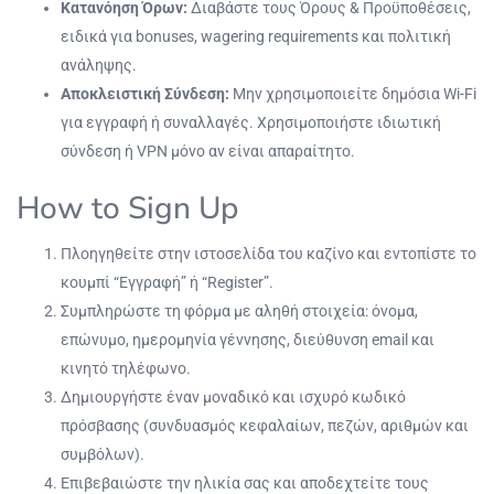
Κατανόηση Όρων:
Διαβάστε τους Όρους & Προϋποθέσεις,
ειδικά για bonuses, wagering requirements και πολιτική
ανάληψης.
Αποκλειστική Σύνδεση:
Μην χρησιμοποιείτε δημόσια Wi-Fi
για εγγραφή ή συναλλαγές. Χρησιμοποιήστε ιδιωτική
σύνδεση ή VPN μόνο αν είναι απαραίτητο.
How to Sign Up
Πλοηγηθείτε στην ιστοσελίδα του καζίνο και εντοπίστε το
κουμπί “Εγγραφή” ή “Register”.
Συμπληρώστε τη φόρμα με αληθή στοιχεία: όνομα,
επώνυμο, ημερομηνία γέννησης, διεύθυνση email και
κινητό τηλέφωνο.
Δημιουργήστε έναν μοναδικό και ισχυρό κωδικό
πρόσβασης (συνδυασμός κεφαλαίων, πεζών, αριθμών και
συμβόλων).
Επιβεβαιώστε την ηλικία σας και αποδεχτείτε τους