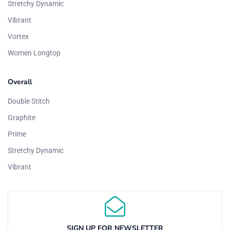
Stretchy Dynamic
Vibrant
Vortex
Women Longtop
Overall
Double Stitch
Graphite
Prime
Stretchy Dynamic
Vibrant
SIGN UP FOR NEWSLETTER