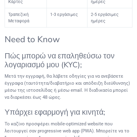
Κάρτες
ημέρες
Τραπεζική
1-3 εργάσιμες
2-5 εργάσιμες
Μεταφορά
ημέρες
Need to Know
Πώς μπορώ να επαληθεύσω τον
λογαριασμό μου (KYC);
Μετά την εγγραφή, θα λάβετε οδηγίες για να ανεβάσετε
έγγραφα (ταυτότητα/διαβατήριο και απόδειξη διεύθυνσης)
μέσω της ιστοσελίδας ή μέσω email. Η διαδικασία μπορεί
να διαρκέσει έως 48 ώρες.
Υπάρχει εφαρμογή για κινητά;
Το καζίνο προσφέρει mobile-optimized website που
λειτουργεί σαν progressive web app (PWA). Μπορείτε να το