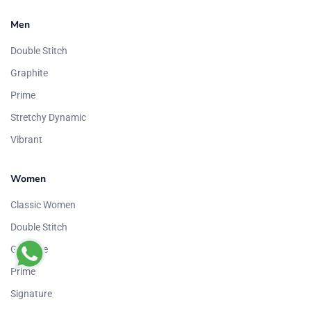
Men
Double Stitch
Graphite
Prime
Stretchy Dynamic
Vibrant
Women
Classic Women
Double Stitch
Graphite
Prime
Signature