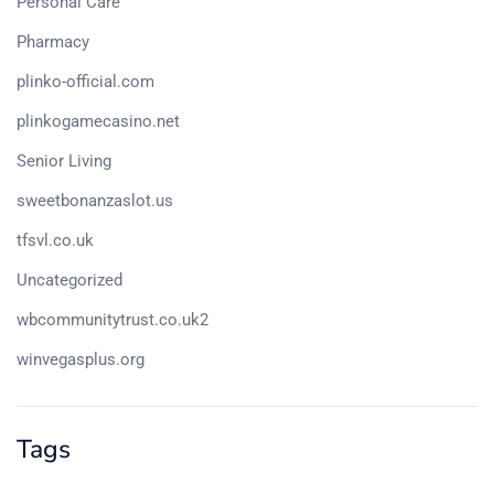
Personal Care
Pharmacy
plinko-official.com
plinkogamecasino.net
Senior Living
sweetbonanzaslot.us
tfsvl.co.uk
Uncategorized
wbcommunitytrust.co.uk2
winvegasplus.org
Tags