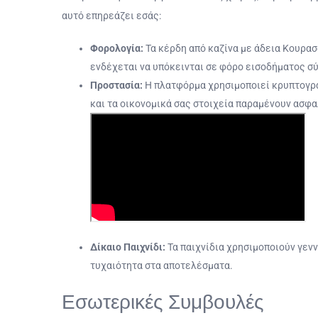
αυτό επηρεάζει εσάς:
Φορολογία:
Τα κέρδη από καζίνα με άδεια Κουρασά
ενδέχεται να υπόκεινται σε φόρο εισοδήματος σ
Προστασία:
Η πλατφόρμα χρησιμοποιεί κρυπτογράφ
και τα οικονομικά σας στοιχεία παραμένουν ασφα
Δίκαιο Παιχνίδι:
Τα παιχνίδια χρησιμοποιούν γεν
τυχαιότητα στα αποτελέσματα.
Εσωτερικές Συμβουλές