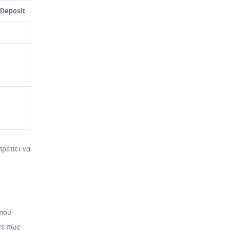
Deposit
πρέπει να
 που
τε πώς