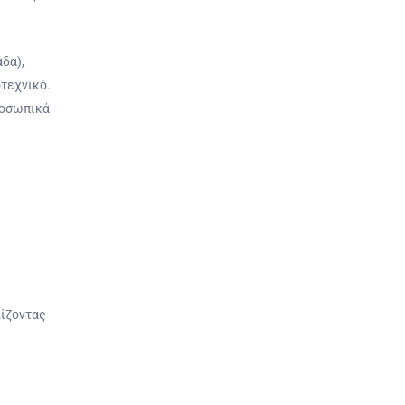
δα),
τεχνικό.
ροσωπικά
λίζοντας