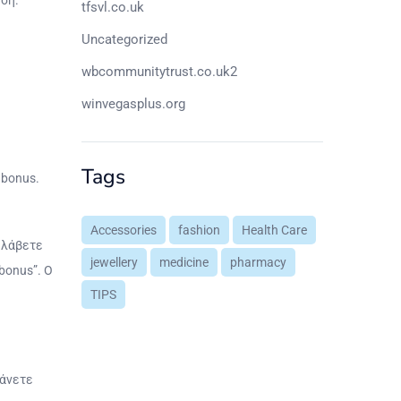
υση.
tfsvl.co.uk
Uncategorized
wbcommunitytrust.co.uk2
winvegasplus.org
Tags
 bonus.
Accessories
fashion
Health Care
 λάβετε
jewellery
medicine
pharmacy
bonus”. Ο
TIPS
κάνετε