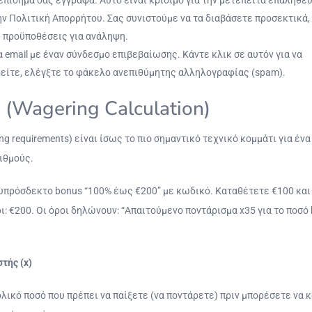
επίσημα σας έγγραφα. Αυτό είναι κρίσιμο για την μετέπειτα επαλήθε
ν Πολιτική Απορρήτου. Σας συνιστούμε να τα διαβάσετε προσεκτικά,
ς προϋποθέσεις για ανάληψη.
 email με έναν σύνδεσμο επιβεβαίωσης. Κάντε κλικ σε αυτόν για να
δείτε, ελέγξτε το φάκελο ανεπιθύμητης αλληλογραφίας (spam).
(Wagering Calculation)
 requirements) είναι ίσως το πιο σημαντικό τεχνικό κομμάτι για ένα
ιθμούς.
ευπρόσδεκτο bonus “100% έως €200” με κωδικό. Καταθέτετε €100 και
ι: €200. Οι όροι δηλώνουν: “Απαιτούμενο ποντάρισμα x35 για το ποσό 
τής (x)
νολικό ποσό που πρέπει να παίξετε (να ποντάρετε) πριν μπορέσετε να 