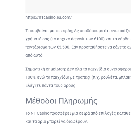
https://n1casino.eu.com/
Τι συμβαίνει με τα κέρδη; Ας υποθέσουμε ότι ενώ παίζε
χρήματά σας (το αρχικό deposit των €100) και τα κέρδ
ποντάρισμα των €3,500. Εάν προσπαθήσετε να κάνετε αν
από αυτό.
Σημαντική σημείωση: Δεν όλα τα παιχνίδια συνεισφέρου
100%, ενώ τα παιχνίδια με τραπέζι (π.χ. ρουλέτα, μπλα
Ελέγξτε πάντα τους όρους.
Μέθοδοι Πληρωμής
Το N1 Casino προσφέρει μια σειρά από επιλογές κατάθε
και τα όρια μπορεί να διαφέρουν.