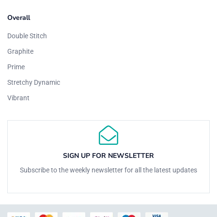
Overall
Double Stitch
Graphite
Prime
Stretchy Dynamic
Vibrant
SIGN UP FOR NEWSLETTER
Subscribe to the weekly newsletter for all the latest updates