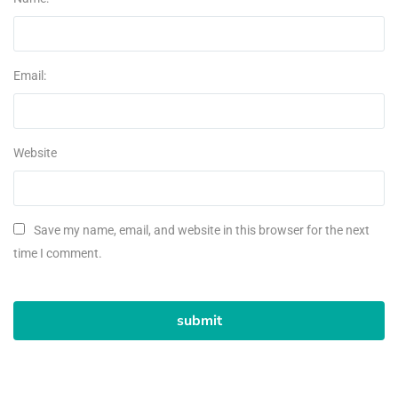
Email:
Website
Save my name, email, and website in this browser for the next
time I comment.