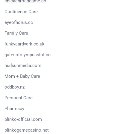
chickenroadgame.cc
Continence Care
eyeofhorus.cc
Family Care
funkyaardvark.co.uk
gatesofolympusslot.cc
hudsunmedia.com
Mom + Baby Care
oddboy.nz
Personal Care
Pharmacy
plinko-official.com
plinkogamecasino.net