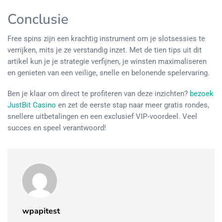
Conclusie
Free spins zijn een krachtig instrument om je slotsessies te
verrijken, mits je ze verstandig inzet. Met de tien tips uit dit
artikel kun je je strategie verfijnen, je winsten maximaliseren
en genieten van een veilige, snelle en belonende spelervaring.
Ben je klaar om direct te profiteren van deze inzichten?
bezoek
JustBit Casino
en zet de eerste stap naar meer gratis rondes,
snellere uitbetalingen en een exclusief VIP‑voordeel. Veel
succes en speel verantwoord!
wpapitest