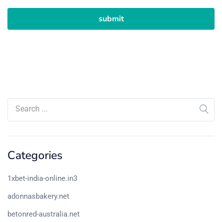
Categories
1xbet-india-online.in3
adonnasbakery.net
betonred-australia.net