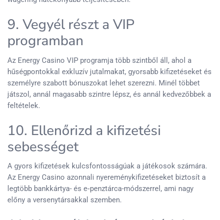
9. Vegyél részt a VIP
programban
Az Energy Casino VIP programja több szintből áll, ahol a
hűségpontokkal exkluzív jutalmakat, gyorsabb kifizetéseket és
személyre szabott bónuszokat lehet szerezni. Minél többet
játszol, annál magasabb szintre lépsz, és annál kedvezőbbek a
feltételek.
10. Ellenőrizd a kifizetési
sebességet
A gyors kifizetések kulcsfontosságúak a játékosok számára.
Az Energy Casino azonnali nyereménykifizetéseket biztosít a
legtöbb bankkártya- és e‑penztárca-módszerrel, ami nagy
előny a versenytársakkal szemben.