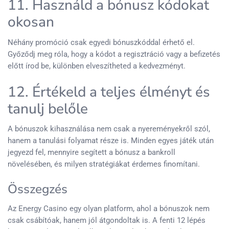
11. Használd a bónusz kódokat
okosan
Néhány promóció csak egyedi bónuszkóddal érhető el.
Győződj meg róla, hogy a kódot a regisztráció vagy a befizetés
előtt írod be, különben elveszítheted a kedvezményt.
12. Értékeld a teljes élményt és
tanulj belőle
A bónuszok kihasználása nem csak a nyereményekről szól,
hanem a tanulási folyamat része is. Minden egyes játék után
jegyezd fel, mennyire segített a bónusz a bankroll
növelésében, és milyen stratégiákat érdemes finomítani.
Összegzés
Az Energy Casino egy olyan platform, ahol a bónuszok nem
csak csábítóak, hanem jól átgondoltak is. A fenti 12 lépés