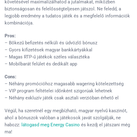
követésével maximalizálhatod a jutalmakat, miközben
biztonságosan és felelősségteljesen játszol. Ne feledd, a
legjobb eredmény a tudatos játék és a megfelelő információk
kombinációja.
Pros:
– Bőkezű befizetés nélküli és üdvözlő bónusz
– Gyors kifizetések magyar bankkártyákkal
– Magas RTP‑ű játékok széles választéka
– Mobilbarát felület és dedikált app
Cons:
– Néhány promócióhoz magasabb wagering kötelezettség
– VIP program feltételei időnként szigorúak lehetnek
– Néhány exkluzív játék csak asztali verzióban érhető el
Végül, ha szeretnél egy megbízható, magyar nyelvű kaszinót,
ahol a bónuszok valóban a játékosok javát szolgálják, ne
habozz:
látogasd meg Energy Casino
és kezdj el játszani még
ma!