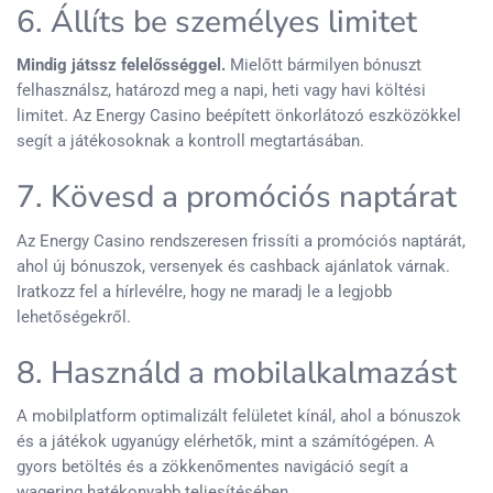
6. Állíts be személyes limitet
Mindig játssz felelősséggel.
Mielőtt bármilyen bónuszt
felhasználsz, határozd meg a napi, heti vagy havi költési
limitet. Az Energy Casino beépített önkorlátozó eszközökkel
segít a játékosoknak a kontroll megtartásában.
7. Kövesd a promóciós naptárat
Az Energy Casino rendszeresen frissíti a promóciós naptárát,
ahol új bónuszok, versenyek és cashback ajánlatok várnak.
Iratkozz fel a hírlevélre, hogy ne maradj le a legjobb
lehetőségekről.
8. Használd a mobilalkalmazást
A mobilplatform optimalizált felületet kínál, ahol a bónuszok
és a játékok ugyanúgy elérhetők, mint a számítógépen. A
gyors betöltés és a zökkenőmentes navigáció segít a
wagering hatékonyabb teljesítésében.