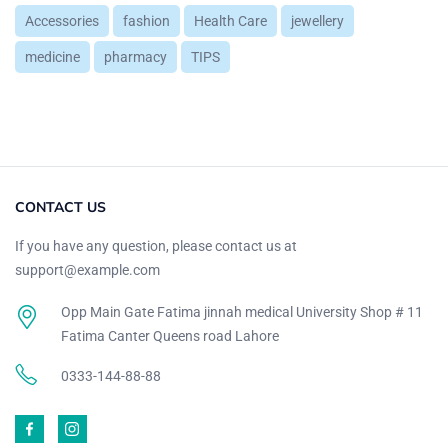
Accessories
fashion
Health Care
jewellery
medicine
pharmacy
TIPS
CONTACT US
If you have any question, please contact us at
support@example.com
Opp Main Gate Fatima jinnah medical University Shop # 11
Fatima Canter Queens road Lahore
0333-144-88-88