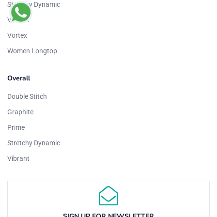
Stretchy Dynamic
Vibrant
Vortex
Women Longtop
Overall
Double Stitch
Graphite
Prime
Stretchy Dynamic
Vibrant
SIGN UP FOR NEWSLETTER