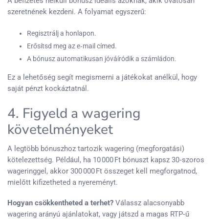
A befizetés nélküli bónusz ideális azoknak, akik óvatosan
szeretnének kezdeni. A folyamat egyszerű:
Regisztrálj a honlapon.
Erősítsd meg az e‑mail címed.
A bónusz automatikusan jóváíródik a számládon.
Ez a lehetőség segít megismerni a játékokat anélkül, hogy
saját pénzt kockáztatnál.
4. Figyeld a wagering
követelményeket
A legtöbb bónuszhoz tartozik wagering (megforgatási)
kötelezettség. Például, ha 10 000 Ft bónuszt kapsz 30‑szoros
wageringgel, akkor 300 000 Ft összeget kell megforgatnod,
mielőtt kifizetheted a nyereményt.
Hogyan csökkentheted a terhet?
Válassz alacsonyabb
wagering arányú ajánlatokat, vagy játszd a magas RTP‑ű