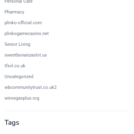
Personal Care
Pharmacy
plinko-official.com
plinkogamecasino.net
Senior Living
sweetbonanzaslot.us
tfsvl.co.uk
Uncategorized
wbcommunitytrust.co.uk2
winvegasplus.org
Tags