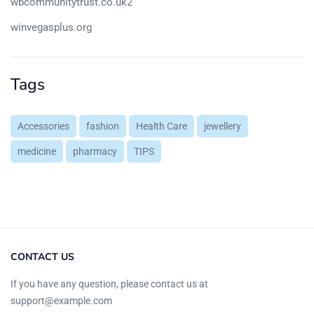
wbcommunitytrust.co.uk2
winvegasplus.org
Tags
Accessories
fashion
Health Care
jewellery
medicine
pharmacy
TIPS
CONTACT US
If you have any question, please contact us at
support@example.com