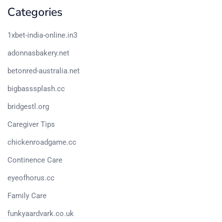
Categories
1xbet-india-online.in3
adonnasbakery.net
betonred-australia.net
bigbasssplash.cc
bridgestl.org
Caregiver Tips
chickenroadgame.cc
Continence Care
eyeofhorus.cc
Family Care
funkyaardvark.co.uk