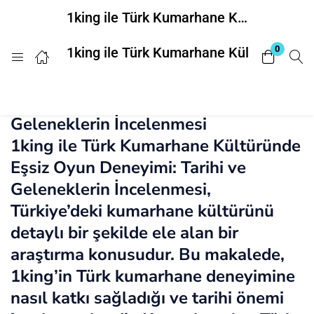
1king ile Türk Kumarhane Kültüründe Eşsiz Oyun Deneyimi: Tarihi ve Geleneklerin İncelenmesi
Login
0
1king ile Türk Kumarhane Kültüründe Eşs
1king ile Türk Kumarhane Kültüründe
Enter your username and password to login.
Eşsiz Oyun Deneyimi: Tarihi ve
Geleneklerin İncelenmesi
1king ile Türk Kumarhane Kültüründe
Eşsiz Oyun Deneyimi: Tarihi ve
Geleneklerin İncelenmesi,
Remember me
Lost password?
Türkiye’deki kumarhane kültürünü
detaylı bir şekilde ele alan bir
araştırma konusudur. Bu makalede,
1king’in Türk kumarhane deneyimine
nasıl katkı sağladığı ve tarihi önemi