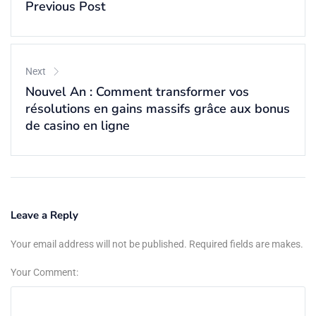
Previous Post
Next
Nouvel An : Comment transformer vos
résolutions en gains massifs grâce aux bonus
de casino en ligne
Leave a Reply
Your email address will not be published. Required fields are makes.
Your Comment: