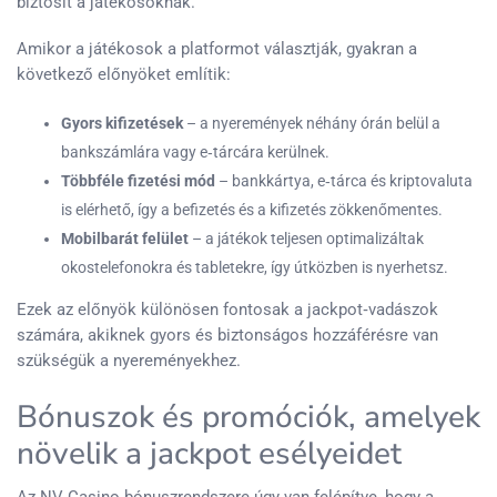
biztosít a játékosoknak.
Amikor a játékosok a platformot választják, gyakran a
következő előnyöket említik:
Gyors kifizetések
– a nyeremények néhány órán belül a
bankszámlára vagy e‑tárcára kerülnek.
Többféle fizetési mód
– bankkártya, e‑tárca és kriptovaluta
is elérhető, így a befizetés és a kifizetés zökkenőmentes.
Mobilbarát felület
– a játékok teljesen optimalizáltak
okostelefonokra és tabletekre, így útközben is nyerhetsz.
Ezek az előnyök különösen fontosak a jackpot‑vadászok
számára, akiknek gyors és biztonságos hozzáférésre van
szükségük a nyereményekhez.
Bónuszok és promóciók, amelyek
növelik a jackpot esélyeidet