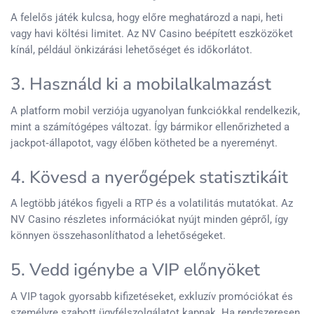
A felelős játék kulcsa, hogy előre meghatározd a napi, heti
vagy havi költési limitet. Az NV Casino beépített eszközöket
kínál, például önkizárási lehetőséget és időkorlátot.
3. Használd ki a mobilalkalmazást
A platform mobil verziója ugyanolyan funkciókkal rendelkezik,
mint a számítógépes változat. Így bármikor ellenőrizheted a
jackpot‑állapotot, vagy élőben kötheted be a nyereményt.
4. Kövesd a nyerőgépek statisztikáit
A legtöbb játékos figyeli a RTP és a volatilitás mutatókat. Az
NV Casino részletes információkat nyújt minden gépről, így
könnyen összehasonlíthatod a lehetőségeket.
5. Vedd igénybe a VIP előnyöket
A VIP tagok gyorsabb kifizetéseket, exkluzív promóciókat és
személyre szabott ügyfélszolgálatot kapnak. Ha rendszeresen