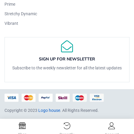
Prime
Stretchy Dynamic
Vibrant
SIGN UP FOR NEWSLETTER
Subscribe to the weekly newsletter for all the latest updates
Copyright © 2023
Logo house
. All Rights Reserved.