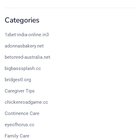
Categories
1xbet-india-online.in3
adonnasbakery.net
betonred-australia.net
bigbasssplash.cc
bridgestl.org
Caregiver Tips
chickenroadgame.cc
Continence Care
eyeofhorus.cc
Family Care