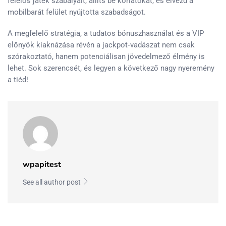
felelős játék szabályait, állíts be korlátokat, és élvezd a
mobilbarát felület nyújtotta szabadságot.
A megfelelő stratégia, a tudatos bónuszhasználat és a VIP
előnyök kiaknázása révén a jackpot‑vadászat nem csak
szórakoztató, hanem potenciálisan jövedelmező élmény is
lehet. Sok szerencsét, és legyen a következő nagy nyeremény
a tiéd!
wpapitest
See all author post