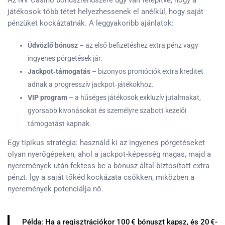
Az NV Casino bónuszrendszere úgy van felépítve, hogy a
játékosok több tétet helyezhessenek el anélkül, hogy saját
pénzüket kockáztatnák. A leggyakoribb ajánlatok:
Üdvözlő bónusz
– az első befizetéshez extra pénz vagy
ingyenes pörgetések jár.
Jackpot‑támogatás
– bizonyos promóciók extra kreditet
adnak a progresszív jackpot‑játékokhoz.
VIP program
– a hűséges játékosok exkluzív jutalmakat,
gyorsabb kivonásokat és személyre szabott kezelői
támogatást kapnak.
Egy tipikus stratégia: használd ki az ingyenes pörgetéseket
olyan nyerőgépeken, ahol a jackpot‑képesség magas, majd a
nyeremények után fektess be a bónusz által biztosított extra
pénzt. Így a saját tőkéd kockázata csökken, miközben a
nyeremények potenciálja nő.
Példa: Ha a regisztrációkor 100 € bónuszt kapsz, és 20 €-