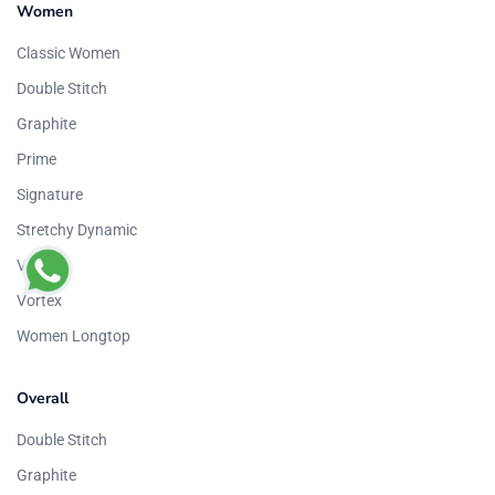
Women
Classic Women
Double Stitch
Graphite
Prime
Signature
Stretchy Dynamic
Vibrant
Vortex
Women Longtop
Overall
Double Stitch
Graphite