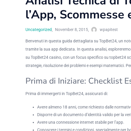
Analisi Tecnica di
l’App, Scommesse e
Uncategorized
November 8, 2015
wpapitest
Benvenuti in questa guida dettagliata su TopBet24, un not
tramite la sua app dedicata. In questa analisi, esploreremo 
su TopBet24 casino, con un focus specifico su topbet24 s
strategie, risoluzione dei problemi e esempi matematici. Per
Prima di Iniziare: Checklist 
Prima di immergerti in TopBet24, assicurati di:
Avere almeno 18 anni, come richiesto dalle normative
Disporre di un documento d’identità valido per la veri
Avere una connessione internet stabile per l’app.
Conoscere i termini e condizioni, specialmente per