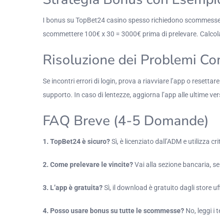
I bonus su TopBet24 casino spesso richiedono scommesse. 
scommettere 100€ x 30 = 3000€ prima di prelevare. Calcola s
Risoluzione dei Problemi C
Se incontri errori di login, prova a riavviare l’app o resett
supporto. In caso di lentezze, aggiorna l’app alle ultime ver
FAQ Breve (4-5 Domande)
1. TopBet24 è sicuro?
Sì, è licenziato dall’ADM e utilizza cr
2. Come prelevare le vincite?
Vai alla sezione bancaria, se
3. L’app è gratuita?
Sì, il download è gratuito dagli store uff
4. Posso usare bonus su tutte le scommesse?
No, leggi i t