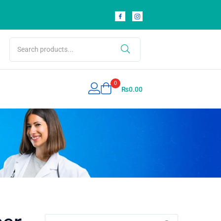
0
₨
0.00