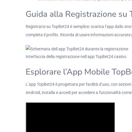
Guida alla Registrazione su
Registrarsi su TopBet24 è semplice: scarica l’app dallo store uf
completa il profilo. Ricorda di usare informazioni accurate p
Interfaccia della registrazione nell app TopBet24 casino.
Esplorare l’App Mobile Top
L’app TopBet24 è progettata per facilità d’uso, con sezioni
Android, installa e accedi per accedere a funzionalità come l