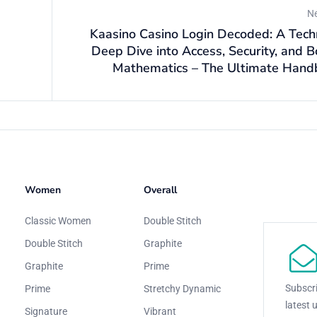
N
Kaasino Casino Login Decoded: A Tech
Deep Dive into Access, Security, and 
Mathematics – The Ultimate Hand
Women
Overall
Classic Women
Double Stitch
Double Stitch
Graphite
Graphite
Prime
Subscri
Prime
Stretchy Dynamic
latest 
Signature
Vibrant