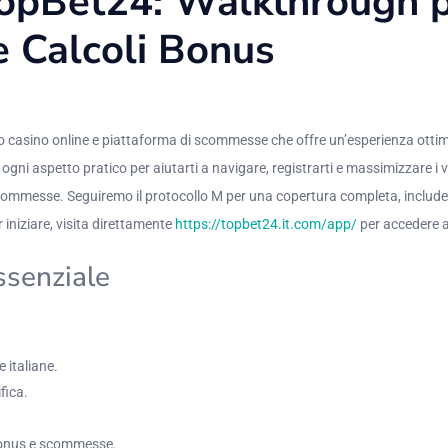
 TopBet24: Walkthrough 
 Calcoli Bonus
o casino online e piattaforma di scommesse che offre un’esperienza otti
ogni aspetto pratico per aiutarti a navigare, registrarti e massimizzare i
commesse. Seguiremo il protocollo M per una copertura completa, includ
 iniziare, visita direttamente
https://topbet24.it.com/app/
per accedere a
Essenziale
 italiane.
fica.
 bonus e scommesse.