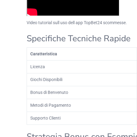
Video tutorial sull uso dell app TopBet24 scommesse.
Specifiche Tecniche Rapide
Caratteristica
Licenza
Giochi Disponibili
Bonus di Benvenuto
Metodi di Pagamento
Supporto Clienti
Strategia Bonus con Esempi