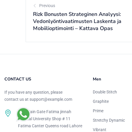
Previous
Rizk Bonusten Strateginen Analyysi:
Vedonlyöntivaatimusten Laskenta ja
Mobiilioptimointi – Kattava Opas
CONTACT US
Men
Double Stitch
If you have any question, please
contact us at support@example.com
Graphite
Prime
Opp Main Gate Fatima jinnah
medical University Shop # 11
Stretchy Dynamic
Fatima Canter Queens road Lahore
Vibrant