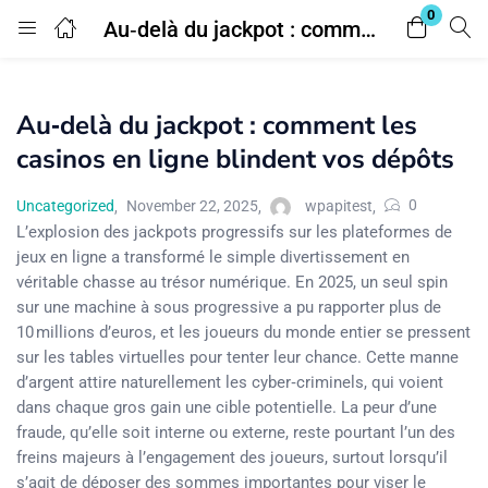
0
Au‑delà du jackpot : comment les casinos en ligne blindent vos dépôts
Login
Au‑delà du jackpot : comment les
Enter your username and password to login.
casinos en ligne blindent vos dépôts
0
Uncategorized
November 22, 2025
wpapitest
L’explosion des jackpots progressifs sur les plateformes de
jeux en ligne a transformé le simple divertissement en
véritable chasse au trésor numérique. En 2025, un seul spin
Remember me
Lost password?
sur une machine à sous progressive a pu rapporter plus de
10 millions d’euros, et les joueurs du monde entier se pressent
sur les tables virtuelles pour tenter leur chance. Cette manne
d’argent attire naturellement les cyber‑criminels, qui voient
dans chaque gros gain une cible potentielle. La peur d’une
fraude, qu’elle soit interne ou externe, reste pourtant l’un des
freins majeurs à l’engagement des joueurs, surtout lorsqu’il
s’agit de déposer des sommes importantes pour viser le