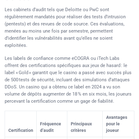
Les cabinets d’audit tels que Deloitte ou PwC sont
régulièrement mandatés pour réaliser des tests d’intrusion
(pentests) et des revues de code source. Ces évaluations,
menées au moins une fois par semestre, permettent
d’identifier les vulnérabilités avant qu’elles ne soient
exploitées.
Les labels de confiance comme eCOGRA ou iTech Labs
offrent des certifications spécifiques aux jeux de hasard : le
label « Gold » garantit que le casino a passé avec succès plus
de 500 tests de sécurité, incluant des simulations d’attaques
DDoS. Un casino qui a obtenu ce label en 2024 a vu son
volume de dépôts augmenter de 18 % en six mois, les joueurs
percevant la certification comme un gage de fiabilité.
Avantages
Fréquence
Principaux
pour le
Certification
d’audit
critères
joueur