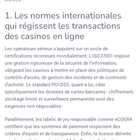
1. Les normes internationales
qui régissent les transactions
des casinos en ligne
Les opérateurs sérieux s’appuient sur un socle de
certifications reconnues mondialement. L’ISO 27001 impose
une gestion rigoureuse de la sécurité de l’information,
obligeant les casinos à mettre en place des politiques de
contrôle d’accès, de gestion des incidents et de continuité
d’activité. Le standard PCI‑DSS, quant à lui, cible
spécifiquement les données de cartes bancaires : chiffrement,
stockage limité et surveillance permanente sont des
exigences non négociables.
Parallèlement, les labels de jeu responsable comme eCOGRA
certifient que les systèmes de paiement respectent des
critères d’équité et de transparence. Enfin, la licence délivrée