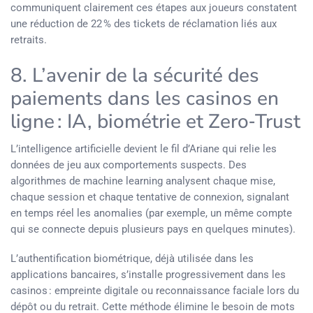
communiquent clairement ces étapes aux joueurs constatent
une réduction de 22 % des tickets de réclamation liés aux
retraits.
8. L’avenir de la sécurité des
paiements dans les casinos en
ligne : IA, biométrie et Zero‑Trust
L’intelligence artificielle devient le fil d’Ariane qui relie les
données de jeu aux comportements suspects. Des
algorithmes de machine learning analysent chaque mise,
chaque session et chaque tentative de connexion, signalant
en temps réel les anomalies (par exemple, un même compte
qui se connecte depuis plusieurs pays en quelques minutes).
L’authentification biométrique, déjà utilisée dans les
applications bancaires, s’installe progressivement dans les
casinos : empreinte digitale ou reconnaissance faciale lors du
dépôt ou du retrait. Cette méthode élimine le besoin de mots