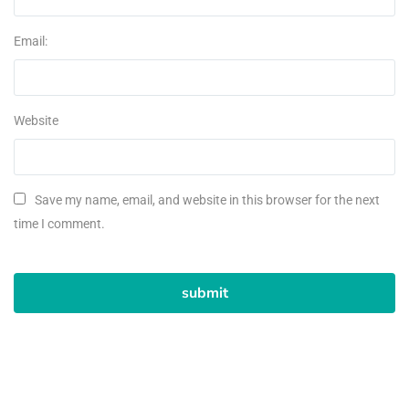
Email:
Website
Save my name, email, and website in this browser for the next
time I comment.