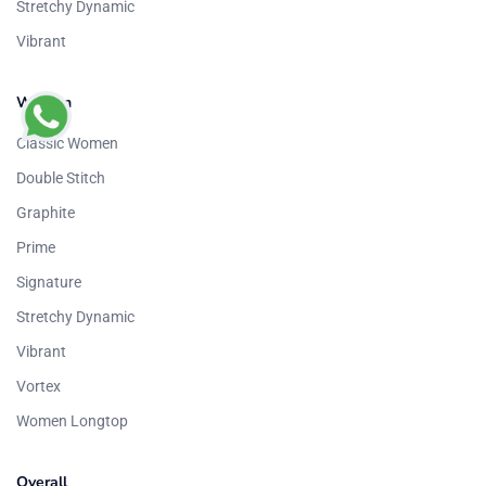
Stretchy Dynamic
Vibrant
Women
Classic Women
Double Stitch
Graphite
Prime
Signature
Stretchy Dynamic
Vibrant
Vortex
Women Longtop
Overall