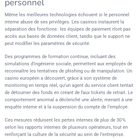
personnel
Même les meilleures technologies échouent si le personnel
interne abuse de ses privilèges. Les casinos instaurent la
séparation des fonctions : les équipes de paiement n’ont pas
accès aux bases de données client, tandis que le support ne
peut modifier les paramètres de sécurité.
Des programmes de formation continue, incluant des
simulations d’ingénierie sociale, permettent aux employés de
reconnaître les tentatives de phishing ou de manipulation. Un
casino européen a découvert, grâce à son système de
monitoring en temps réel, qu’un agent du service client tentait
de détourner des fonds en créant de faux tickets de retrait. Le
comportement anormal a déclenché une alerte, menant à une
enquête interne et à la suspension du compte de l’employé.
Ces mesures réduisent les pertes internes de plus de 30 %
selon les rapports internes de plusieurs opérateurs, tout en
renforçant la culture de la sécurité au sein de l’entreprise.