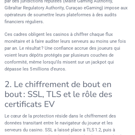
par des juridictions réputées (Malte Gaming Authority,
Gibraltar Regulatory Authority, Curaçao eGaming) impose aux
opérateurs de soumettre leurs plateformes à des audits
financiers réguliers.
Ces cadres obligent les casinos à chiffrer chaque flux
monétaire et à faire auditer leurs serveurs au moins une fois
par an. Le résultat ? Une confiance accrue des joueurs qui
voient leurs dépôts protégés par plusieurs couches de
conformité, même lorsqu’ils misent sur un jackpot qui
dépasse les 5 millions d’euros.
2. Le chiffrement de bout en
bout : SSL, TLS et le rôle des
certificats EV
Le cœur de la protection réside dans le chiffrement des
données transitant entre le navigateur du joueur et les
serveurs du casino. SSL a laissé place à TLS 1.2, puis à