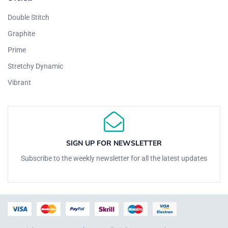
Double Stitch
Graphite
Prime
Stretchy Dynamic
Vibrant
SIGN UP FOR NEWSLETTER
Subscribe to the weekly newsletter for all the latest updates