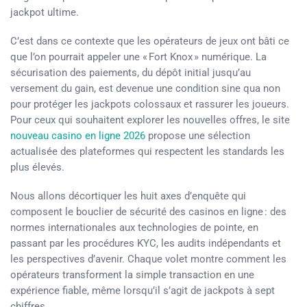
jackpot ultime.
C’est dans ce contexte que les opérateurs de jeux ont bâti ce
que l’on pourrait appeler une « Fort Knox » numérique. La
sécurisation des paiements, du dépôt initial jusqu’au
versement du gain, est devenue une condition sine qua non
pour protéger les jackpots colossaux et rassurer les joueurs.
Pour ceux qui souhaitent explorer les nouvelles offres, le site
nouveau casino en ligne 2026
propose une sélection
actualisée des plateformes qui respectent les standards les
plus élevés.
Nous allons décortiquer les huit axes d’enquête qui
composent le bouclier de sécurité des casinos en ligne : des
normes internationales aux technologies de pointe, en
passant par les procédures KYC, les audits indépendants et
les perspectives d’avenir. Chaque volet montre comment les
opérateurs transforment la simple transaction en une
expérience fiable, même lorsqu’il s’agit de jackpots à sept
chiffres.