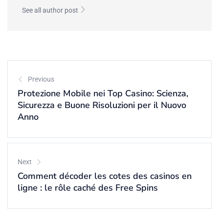
See all author post
Previous
Protezione Mobile nei Top Casino: Scienza,
Sicurezza e Buone Risoluzioni per il Nuovo
Anno
Next
Comment décoder les cotes des casinos en
ligne : le rôle caché des Free Spins