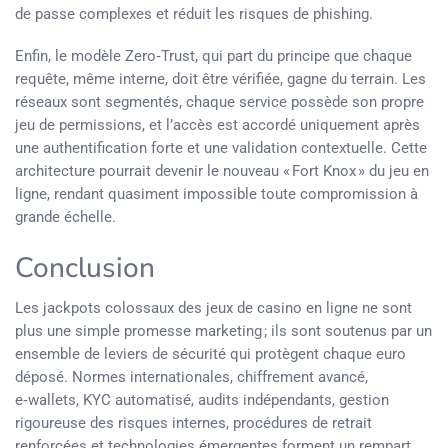
de passe complexes et réduit les risques de phishing.
Enfin, le modèle Zero‑Trust, qui part du principe que chaque
requête, même interne, doit être vérifiée, gagne du terrain. Les
réseaux sont segmentés, chaque service possède son propre
jeu de permissions, et l’accès est accordé uniquement après
une authentification forte et une validation contextuelle. Cette
architecture pourrait devenir le nouveau « Fort Knox » du jeu en
ligne, rendant quasiment impossible toute compromission à
grande échelle.
Conclusion
Les jackpots colossaux des jeux de casino en ligne ne sont
plus une simple promesse marketing ; ils sont soutenus par un
ensemble de leviers de sécurité qui protègent chaque euro
déposé. Normes internationales, chiffrement avancé,
e‑wallets, KYC automatisé, audits indépendants, gestion
rigoureuse des risques internes, procédures de retrait
renforcées et technologies émergentes forment un rempart