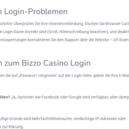
n Login-Problemen
Schritte: Überprüfen Sie Ihre Internetverbindung, löschen Sie Browser-Ca
 die Login-Daten korrekt sind (Groß-/Kleinschreibung beachten), und deakti
ntosperrungen kontaktieren Sie den Support über die Website – oft lösen
n zum Bizzo Casino Login
en Sie auf „Passwort vergessen“ auf der Login-Seite, geben Sie Ihre E-Mail
elden?
Ja, Optionen wie Facebook oder Google sind verfügbar, aber überp
fige Gründe sind Mehrfachfehlversuche, verdächtige IP-Adressen oder
t zur Klärung.