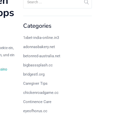
en
pps
Categories
1xbet-india-online.in3
adonnasbakery.net
ekte ein,
m, und ein
betonred-australia.net
bigbasssplash.cc
asino
bridgestl.org
Caregiver Tips
chickenroadgame.cc
Continence Care
eyeofhorus.cc