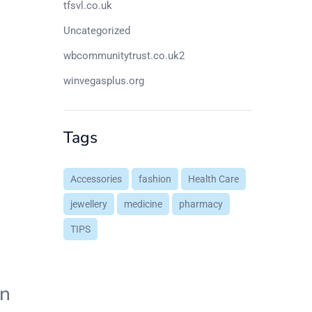
tfsvl.co.uk
Uncategorized
wbcommunitytrust.co.uk2
winvegasplus.org
Tags
Accessories
fashion
Health Care
jewellery
medicine
pharmacy
TIPS
en