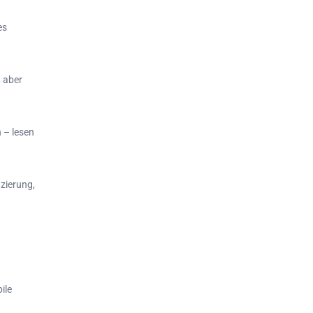
es
 aber
 – lesen
zierung,
ile