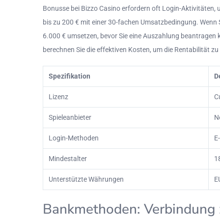
Bonusse bei Bizzo Casino erfordern oft Login-Aktivitäten,
bis zu 200 € mit einer 30-fachen Umsatzbedingung. Wenn S
6.000 € umsetzen, bevor Sie eine Auszahlung beantragen k
berechnen Sie die effektiven Kosten, um die Rentabilität z
Spezifikation
D
Lizenz
C
Spieleanbieter
N
Login-Methoden
E
Mindestalter
1
Unterstützte Währungen
E
Bankmethoden: Verbindung 