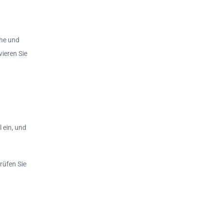
che und
vieren Sie
 ein, und
rüfen Sie