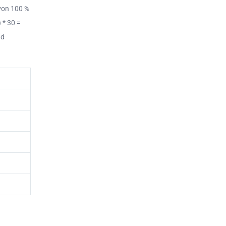
 von 100 %
 * 30 =
nd