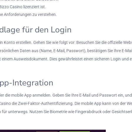
Bizzo Casino lizenziert ist.
e Anforderungen zu verstehen.
dlage für den Login
Konto erstellen. Gehen Sie wie folgt vor: Besuchen Sie die offizielle Webs
 persönlichen Daten aus (Name, E-Mail, Passwort), bestätigen Sie Ihre E-Ma
 mit einem Ausweisdokument. Dies gewährleistet einen sicheren Login und 
pp-Integration
der die mobile App anmelden. Geben Sie Ihre E-Mail und Passwort ein, und
o Casino die Zwei-Faktor-Authentifizierung. Die mobile App kann von der W
n für unterwegs. Nutzen Sie Biometrie wie Fingerabdruck oder Gesichtse