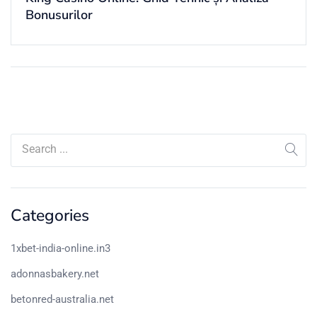
Bonusurilor
Categories
1xbet-india-online.in3
adonnasbakery.net
betonred-australia.net