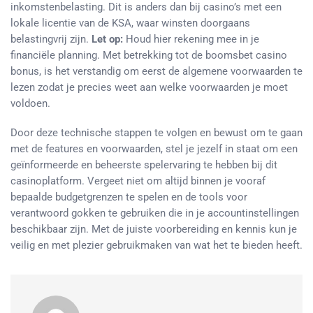
inkomstenbelasting. Dit is anders dan bij casino’s met een
lokale licentie van de KSA, waar winsten doorgaans
belastingvrij zijn.
Let op:
Houd hier rekening mee in je
financiële planning. Met betrekking tot de boomsbet casino
bonus, is het verstandig om eerst de algemene voorwaarden te
lezen zodat je precies weet aan welke voorwaarden je moet
voldoen.
Door deze technische stappen te volgen en bewust om te gaan
met de features en voorwaarden, stel je jezelf in staat om een
geïnformeerde en beheerste spelervaring te hebben bij dit
casinoplatform. Vergeet niet om altijd binnen je vooraf
bepaalde budgetgrenzen te spelen en de tools voor
verantwoord gokken te gebruiken die in je accountinstellingen
beschikbaar zijn. Met de juiste voorbereiding en kennis kun je
veilig en met plezier gebruikmaken van wat het te bieden heeft.