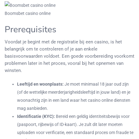
Boomsbet casino online
Prerequisites
Voordat je begint met de registratie bij een casino, is het
belangrijk om te controleren of je aan enkele
basisvoorwaarden voldoet. Een goede voorbereiding voorkomt
problemen later in het proces, vooral bij het opnemen van
winsten.
Leeftijd en woonplaats:
Je moet minimaal 18 jaar oud zijn
(of de wettelijke meerderjarigheidsleeftijd in jouw land) en je
woonachtig zijn in een land waar het casino online diensten
mag aanbieden.
Identificatie (KYC):
Bereid een geldig identiteitsbewijs voor
(paspoort, rijbewijs of ID-kaart). Je zult dit later moeten
uploaden voor verificatie, een standaard proces om fraude te