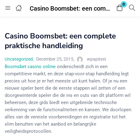
0
Casino Boomsbet: een complete praktische handleiding
Login
Casino Boomsbet: een complete
Enter your username and password to login.
praktische handleiding
Uncategorized
December 25, 2015
wpapitest
Boomsbet casino online
onderscheidt zich in een
competitieve markt, en deze stap-voor-stap handleiding legt
precies uit hoe je er het meeste uit kunt halen. Of je nu een
Remember me
Lost password?
nieuwe speler bent die de eerste stappen wil zetten of een
doorgewinterde speler die de ins en outs van dit platform wil
beheersen, deze gids biedt een uitgebreide technische
verkenning van de functionaliteiten en kansen. We doorlopen
alles van de vereiste voorbereidingen en registratie tot het
slim benutten van het aanbod en belangrijke
veiligheidsprotocollen.