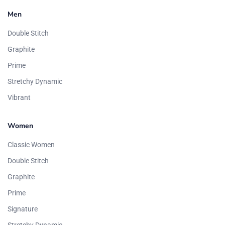
Men
Double Stitch
Graphite
Prime
Stretchy Dynamic
Vibrant
Women
Classic Women
Double Stitch
Graphite
Prime
Signature