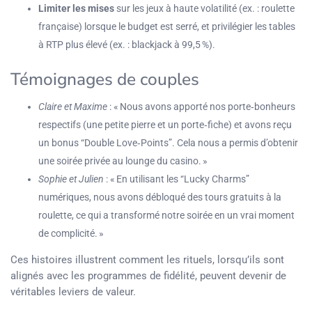
Limiter les mises
sur les jeux à haute volatilité (ex. : roulette
française) lorsque le budget est serré, et privilégier les tables
à RTP plus élevé (ex. : blackjack à 99,5 %).
Témoignages de couples
Claire et Maxime
: « Nous avons apporté nos porte‑bonheurs
respectifs (une petite pierre et un porte‑fiche) et avons reçu
un bonus “Double Love‑Points”. Cela nous a permis d’obtenir
une soirée privée au lounge du casino. »
Sophie et Julien
: « En utilisant les “Lucky Charms”
numériques, nous avons débloqué des tours gratuits à la
roulette, ce qui a transformé notre soirée en un vrai moment
de complicité. »
Ces histoires illustrent comment les rituels, lorsqu’ils sont
alignés avec les programmes de fidélité, peuvent devenir de
véritables leviers de valeur.