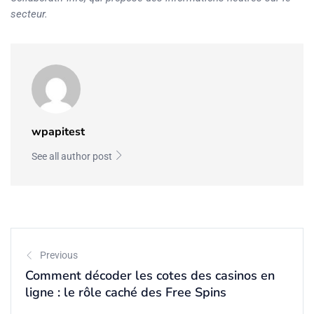
secteur.
wpapitest
See all author post
Previous
Comment décoder les cotes des casinos en
ligne : le rôle caché des Free Spins