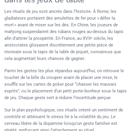
Les rituels de jeu sont ancrés dans l’histoire. À Rome, les
gladiateurs portaient des amulettes de fer pour « défier la
mort » avant de miser sur les dés. En Chine, les joueurs de
mahjong suspendaient des rubans rouges au-dessus du tapis
afin d’attirer la prospérité. En France, au XVIIᵉ siècle, les
aristocrates glissaient discrètement une petite pièce de
monnaie sous le tapis de la table de piquet, convaincus que
cela augmentait leurs chances de gagner.
Parmi les gestes les plus répandus aujourd’hui, on retrouve le
toucher de la bille du croupier avant de placer une mise, le
souffle sur les cartes de poker pour “chasser les mauvais
esprits”, ou le placement d’un petit porte‑bonheur sous le tapis
de jeu. Chaque geste sert à réduire l’incertitude perçue.
Sur le plan psychologique, ces rituels créent un sentiment de
contrôle et atténuent le stress lié à la volatilité du jeu. Le
cerveau libère de la dopamine lorsqu’un geste familier est
répété, renforçant ainsi l’attachement au rituel.