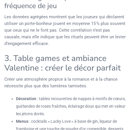
fréquence de jeu
Les données agrégées montrent que les joueurs qui déclarent
utiliser un porte‑bonheur jouent en moyenne 15 % plus souvent
que ceux qui ne le font pas. Cette corrélation n’est pas
causale, mais elle indique que les rituels peuvent être un levier
d’engagement efficace.
3. Table games et ambiance
Valentine : créer le décor parfait
Créer une atmosphère propice à la romance et à la chance
nécessite plus que des lumières tamisées.
Décoration
: tables recouvertes de nappes à motifs de cœurs,
guirlandes de roses fraîches, éclairage doux qui met en valeur
les jetons dorés.
Menus
: cocktails « Lucky Love » à base de gin, liqueur de
framboise et une touche de poudre d’or comestible, desserts