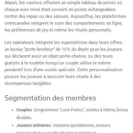
départ, les casinos offraient un simple tableau de points où
chaque euro misé était converti en points échangeables
contre des repas ou des séjours. Aujourd’hui, les plateformes
omnicanales intègrent le suivi des comportements en ligne,
les préférences de jeu et même les rituels personnels.
Les opérateurs intègrent les superstitions dans leurs offres :
un bonus “porte‑bonheur” de 10 % du dépôt pour les joueurs
qui déclarent avoir un objet porte‑chance, ou des tours
gratuits à la roulette lorsqu’un couple utilise le même
pendentif lors d’une soirée spéciale. Cette personnalisation
pousse les joueurs à associer leurs rituels à des
récompenses tangibles.
Segmentation des membres
Couples
: programmes “Love‑Points”, soirées à thème, bonus
doubles.
Joueurs solitaires
: missions quotidiennes, avatars
personnalisés avec des charms numériques.