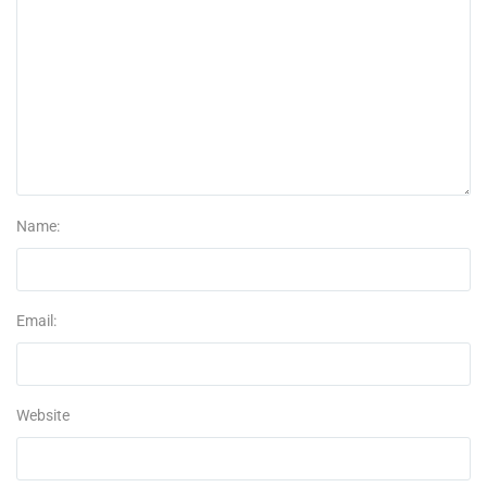
Name:
Email:
Website