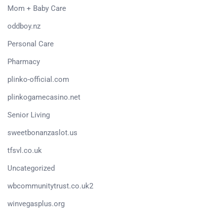
Mom + Baby Care
oddboy.nz
Personal Care
Pharmacy
plinko-official.com
plinkogamecasino.net
Senior Living
sweetbonanzaslot.us
tfsvl.co.uk
Uncategorized
wbcommunitytrust.co.uk2
winvegasplus.org