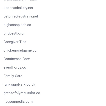
adonnasbakery.net
betonred-australia.net
bigbasssplash.cc
bridgestl.org
Caregiver Tips
chickenroadgame.cc
Continence Care
eyeofhorus.cc
Family Care
funkyaardvark.co.uk
gatesofolympusslot.cc
hudsunmedia.com