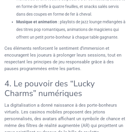
en forme de trèfle à quatre feuilles, et snacks salés servis
dans des coupes en forme de fer à cheval.
Musique et animation
: playlists de jazz lounge mélangées à
des titres pop romantiques, animations de magiciens qui
offrent un petit porte‑bonheur à chaque table gagnante.
Ces éléments renforcent le sentiment d’immersion et
encouragent les joueurs à prolonger leurs sessions, tout en
respectant les principes de jeu responsable grâce à des
pauses programmées entre les parties.
4. Le pouvoir des “Lucky
Charms” numériques
La digitalisation a donné naissance à des porte‑bonheurs
virtuels. Les casinos mobiles proposent des jetons
personnalisés, des avatars affichant un symbole de chance et
même des filtres de réalité augmentée (AR) qui projettent un