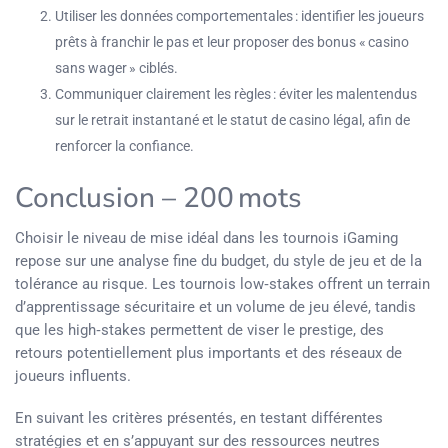
Utiliser les données comportementales : identifier les joueurs
prêts à franchir le pas et leur proposer des bonus « casino
sans wager » ciblés.
Communiquer clairement les règles : éviter les malentendus
sur le retrait instantané et le statut de casino légal, afin de
renforcer la confiance.
Conclusion – 200 mots
Choisir le niveau de mise idéal dans les tournois iGaming
repose sur une analyse fine du budget, du style de jeu et de la
tolérance au risque. Les tournois low‑stakes offrent un terrain
d’apprentissage sécuritaire et un volume de jeu élevé, tandis
que les high‑stakes permettent de viser le prestige, des
retours potentiellement plus importants et des réseaux de
joueurs influents.
En suivant les critères présentés, en testant différentes
stratégies et en s’appuyant sur des ressources neutres