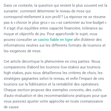
Dans ce contexte, la question qui revient le plus souvent est la
suivante : comment déterminer le niveau de mise qui
correspond réellement à son profil ? La réponse ne se résume
pas à « choisir le plus gros » ou « se cantonner au low‑budget ».
Il s’agit d’un équilibre entre capacité financière, tolérance au
risque et objectifs de jeu. Pour approfondir le sujet, vous
pouvez consulter un
casino fiable en ligne
afin d’obtenir des
informations neutres sur les différents formats de tournois et
les exigences de mise.
Cet article décortique le phénomène en cinq parties. Nous
comparerons d’abord les tournois low‑stakes aux tournois
high‑stakes, puis nous détaillerons les critères de choix, les
stratégies gagnantes selon le niveau, et enfin l’impact de ces
tournois sur la fidélisation et la rentabilité des opérateurs.
Chaque section propose des exemples concrets, des outils
d’auto‑évaluation et des recommandations pratiques pour que
vous puissiez ajuster votre approche en toute connaissance
de cause.