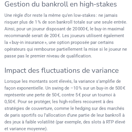
Gestion du bankroll en high‑stakes
Une règle d’or reste la même qu’en low‑stakes : ne jamais
risquer plus de 1 % de son bankroll totale sur une seule entrée.
Ainsi, pour un joueur disposant de 20 000 €, le buy‑in maximal
recommandé serait de 200 €. Les joueurs utilisent également
la « buy‑in insurance », une option proposée par certains
opérateurs qui rembourse partiellement la mise si le joueur ne
passe pas le premier niveau de qualification.
Impact des fluctuations de variance
Lorsque les montants sont élevés, la variance s’amplifie de
façon exponentielle. Un swing de –10 % sur un buy‑in de 500 €
représente une perte de 50 €, contre 5 € pour un tournoi à
0,50 €. Pour se protéger, les high‑rollers recourent à des
stratégies de couverture, comme le hedging sur des marchés
de paris sportifs ou l’allocation d’une partie de leur bankroll à
des jeux à faible volatilité (par exemple, des slots à RTP élevé
et variance moyenne).