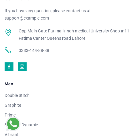
If you have any question, please contact us at
support@example.com
Opp Main Gate Fatima jinnah medical University Shop # 11
Fatima Canter Queens road Lahore
0333-144-88-88
Men
Double Stitch
Graphite
Prime
Stretchy Dynamic
Vibrant