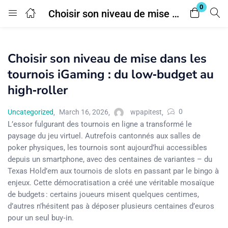
0
Choisir son niveau de mise dans les tournois iGaming : du low‑budget au high‑roller
Login
Choisir son niveau de mise dans les
Enter your username and password to login.
tournois iGaming : du low‑budget au
high‑roller
0
Uncategorized
March 16, 2026
wpapitest
L’essor fulgurant des tournois en ligne a transformé le
paysage du jeu virtuel. Autrefois cantonnés aux salles de
Remember me
Lost password?
poker physiques, les tournois sont aujourd’hui accessibles
depuis un smartphone, avec des centaines de variantes – du
Texas Hold’em aux tournois de slots en passant par le bingo à
enjeux. Cette démocratisation a créé une véritable mosaïque
de budgets : certains joueurs misent quelques centimes,
d’autres n’hésitent pas à déposer plusieurs centaines d’euros
pour un seul buy‑in.