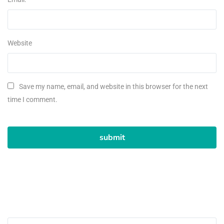
Website
Save my name, email, and website in this browser for the next
time I comment.