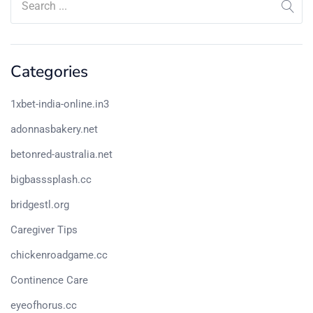
Categories
1xbet-india-online.in3
adonnasbakery.net
betonred-australia.net
bigbasssplash.cc
bridgestl.org
Caregiver Tips
chickenroadgame.cc
Continence Care
eyeofhorus.cc