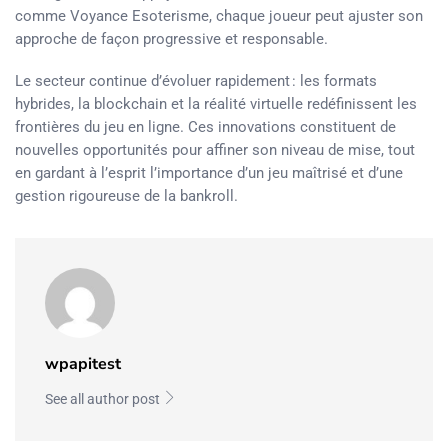
comme Voyance Esoterisme, chaque joueur peut ajuster son
approche de façon progressive et responsable.
Le secteur continue d’évoluer rapidement : les formats
hybrides, la blockchain et la réalité virtuelle redéfinissent les
frontières du jeu en ligne. Ces innovations constituent de
nouvelles opportunités pour affiner son niveau de mise, tout
en gardant à l’esprit l’importance d’un jeu maîtrisé et d’une
gestion rigoureuse de la bankroll.
wpapitest
See all author post