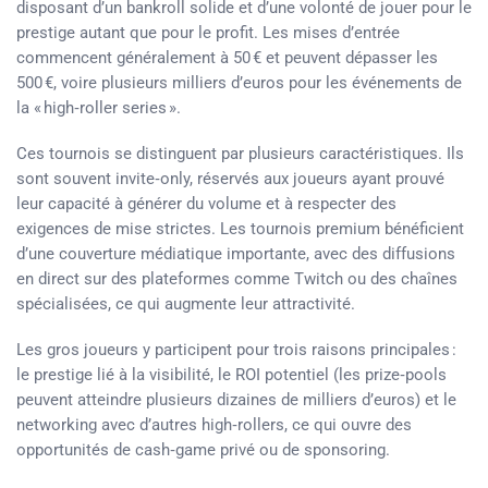
disposant d’un bankroll solide et d’une volonté de jouer pour le
prestige autant que pour le profit. Les mises d’entrée
commencent généralement à 50 € et peuvent dépasser les
500 €, voire plusieurs milliers d’euros pour les événements de
la « high‑roller series ».
Ces tournois se distinguent par plusieurs caractéristiques. Ils
sont souvent invite‑only, réservés aux joueurs ayant prouvé
leur capacité à générer du volume et à respecter des
exigences de mise strictes. Les tournois premium bénéficient
d’une couverture médiatique importante, avec des diffusions
en direct sur des plateformes comme Twitch ou des chaînes
spécialisées, ce qui augmente leur attractivité.
Les gros joueurs y participent pour trois raisons principales :
le prestige lié à la visibilité, le ROI potentiel (les prize‑pools
peuvent atteindre plusieurs dizaines de milliers d’euros) et le
networking avec d’autres high‑rollers, ce qui ouvre des
opportunités de cash‑game privé ou de sponsoring.