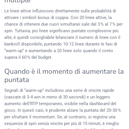
multiple
Le linee attive influiscono direttamente sulle probabilità di
attivare i simboli bonus di coppia. Con 20 linee attive, la
chance di ottenere due cuori simultanei sale dal 3 % al 7 % per
spin. Tuttavia, più linee significano puntate complessive più
alte; è quindi consigliabile bilanciare il numero di linee con il
bankroll disponibile, puntando 10‑12 linee durante le fasi di
“warm‑up” e aumentando a 20 linee solo quando il conto
supera il 60 % del budget.
Quando è il momento di aumentare la
puntata
Segnali di “warm‑up” includono una serie di vincite rapide
(cascate di 3‑4 win in meno di 30 secondi) e un leggero
aumento dell’RTP temporaneo, visibile nella dashboard del
gioco. In questi casi, è prudente alzare la puntata del 20‑30 %
per sfruttare il momentum. Se, al contrario, si registra una
sequenza di spin senza vincite per più di 15 minuti, è meglio