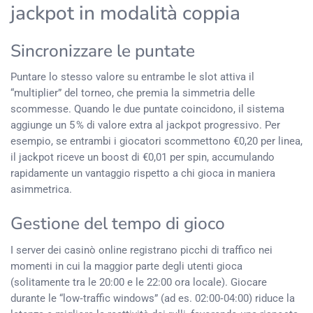
jackpot in modalità coppia
Sincronizzare le puntate
Puntare lo stesso valore su entrambe le slot attiva il
“multiplier” del torneo, che premia la simmetria delle
scommesse. Quando le due puntate coincidono, il sistema
aggiunge un 5 % di valore extra al jackpot progressivo. Per
esempio, se entrambi i giocatori scommettono €0,20 per linea,
il jackpot riceve un boost di €0,01 per spin, accumulando
rapidamente un vantaggio rispetto a chi gioca in maniera
asimmetrica.
Gestione del tempo di gioco
I server dei casinò online registrano picchi di traffico nei
momenti in cui la maggior parte degli utenti gioca
(solitamente tra le 20:00 e le 22:00 ora locale). Giocare
durante le “low‑traffic windows” (ad es. 02:00‑04:00) riduce la