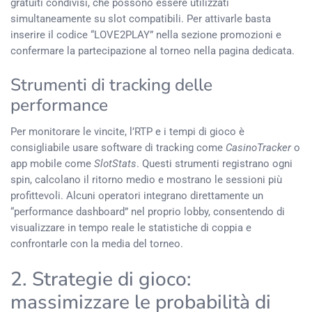
gratuiti condivisi, che possono essere utilizzati
simultaneamente su slot compatibili. Per attivarle basta
inserire il codice “LOVE2PLAY” nella sezione promozioni e
confermare la partecipazione al torneo nella pagina dedicata.
Strumenti di tracking delle
performance
Per monitorare le vincite, l’RTP e i tempi di gioco è
consigliabile usare software di tracking come
CasinoTracker
o
app mobile come
SlotStats
. Questi strumenti registrano ogni
spin, calcolano il ritorno medio e mostrano le sessioni più
profittevoli. Alcuni operatori integrano direttamente un
“performance dashboard” nel proprio lobby, consentendo di
visualizzare in tempo reale le statistiche di coppia e
confrontarle con la media del torneo.
2. Strategie di gioco:
massimizzare le probabilità di