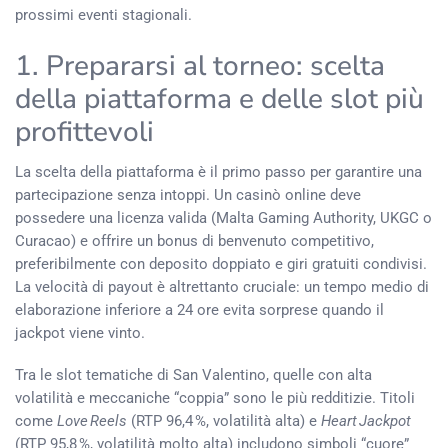
prossimi eventi stagionali.
1. Prepararsi al torneo: scelta
della piattaforma e delle slot più
profittevoli
La scelta della piattaforma è il primo passo per garantire una
partecipazione senza intoppi. Un casinò online deve
possedere una licenza valida (Malta Gaming Authority, UKGC o
Curacao) e offrire un bonus di benvenuto competitivo,
preferibilmente con deposito doppiato e giri gratuiti condivisi.
La velocità di payout è altrettanto cruciale: un tempo medio di
elaborazione inferiore a 24 ore evita sorprese quando il
jackpot viene vinto.
Tra le slot tematiche di San Valentino, quelle con alta
volatilità e meccaniche “coppia” sono le più redditizie. Titoli
come
Love Reels
(RTP 96,4 %, volatilità alta) e
Heart Jackpot
(RTP 95,8 %, volatilità molto alta) includono simboli “cuore”