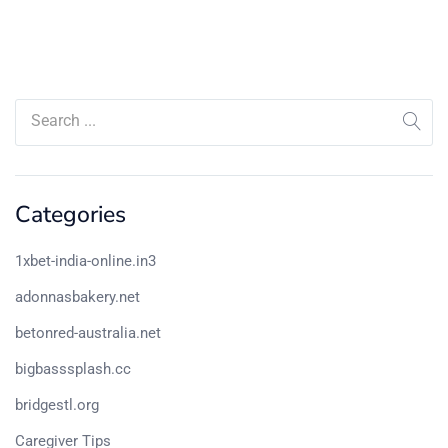
Categories
1xbet-india-online.in3
adonnasbakery.net
betonred-australia.net
bigbasssplash.cc
bridgestl.org
Caregiver Tips