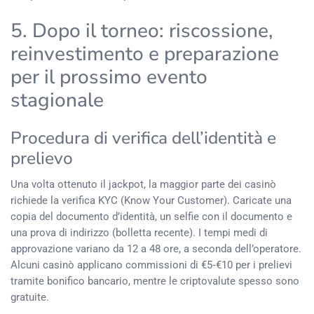
5. Dopo il torneo: riscossione,
reinvestimento e preparazione
per il prossimo evento
stagionale
Procedura di verifica dell’identità e
prelievo
Una volta ottenuto il jackpot, la maggior parte dei casinò
richiede la verifica KYC (Know Your Customer). Caricate una
copia del documento d’identità, un selfie con il documento e
una prova di indirizzo (bolletta recente). I tempi medi di
approvazione variano da 12 a 48 ore, a seconda dell’operatore.
Alcuni casinò applicano commissioni di €5‑€10 per i prelievi
tramite bonifico bancario, mentre le criptovalute spesso sono
gratuite.