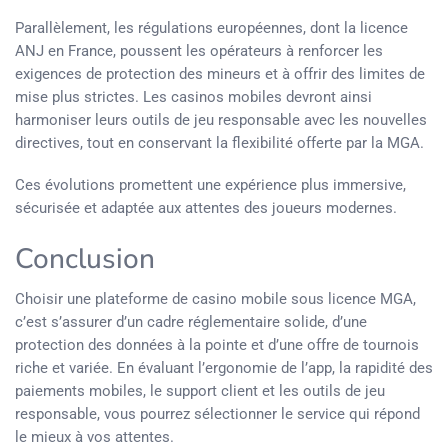
Parallèlement, les régulations européennes, dont la licence
ANJ en France, poussent les opérateurs à renforcer les
exigences de protection des mineurs et à offrir des limites de
mise plus strictes. Les casinos mobiles devront ainsi
harmoniser leurs outils de jeu responsable avec les nouvelles
directives, tout en conservant la flexibilité offerte par la MGA.
Ces évolutions promettent une expérience plus immersive,
sécurisée et adaptée aux attentes des joueurs modernes.
Conclusion
Choisir une plateforme de casino mobile sous licence MGA,
c’est s’assurer d’un cadre réglementaire solide, d’une
protection des données à la pointe et d’une offre de tournois
riche et variée. En évaluant l’ergonomie de l’app, la rapidité des
paiements mobiles, le support client et les outils de jeu
responsable, vous pourrez sélectionner le service qui répond
le mieux à vos attentes.