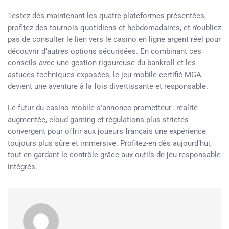
Testez dès maintenant les quatre plateformes présentées,
profitez des tournois quotidiens et hebdomadaires, et n’oubliez
pas de consulter le lien vers le casino en ligne argent réel pour
découvrir d’autres options sécurisées. En combinant ces
conseils avec une gestion rigoureuse du bankroll et les
astuces techniques exposées, le jeu mobile certifié MGA
devient une aventure à la fois divertissante et responsable.
Le futur du casino mobile s’annonce prometteur : réalité
augmentée, cloud gaming et régulations plus strictes
convergent pour offrir aux joueurs français une expérience
toujours plus sûre et immersive. Profitez-en dès aujourd’hui,
tout en gardant le contrôle grâce aux outils de jeu responsable
intégrés.