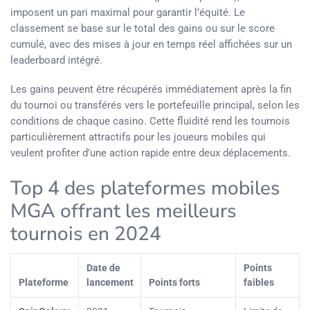
imposent un pari maximal pour garantir l’équité. Le
classement se base sur le total des gains ou sur le score
cumulé, avec des mises à jour en temps réel affichées sur un
leaderboard intégré.
Les gains peuvent être récupérés immédiatement après la fin
du tournoi ou transférés vers le portefeuille principal, selon les
conditions de chaque casino. Cette fluidité rend les tournois
particulièrement attractifs pour les joueurs mobiles qui
veulent profiter d’une action rapide entre deux déplacements.
Top 4 des plateformes mobiles
MGA offrant les meilleurs
tournois en 2024
Date de
Points
Plateforme
lancement
Points forts
faibles