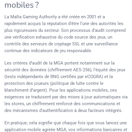
mobiles ?
La Malta Gaming Authority a été créée en 2001 et a
rapidement acquis la réputation d’être l’une des autorités les
plus rigoureuses du secteur. Son processus d’audit comprend
une vérification exhaustive du code source des jeux, un
contrôle des serveurs de cryptage SSL et une surveillance
continue des indicateurs de jeu responsable.
Les critères d’audit de la MGA portent notamment sur la
sécurité des données (chiffrement AES‑256), l’équité des jeux
(tests indépendants de RNG certifiés par eCOGRA) et la
protection des joueurs (politique de lutte contre le
blanchiment d’argent). Pour les applications mobiles, ces
exigences se traduisent par des mises à jour automatiques via
les stores, un chiffrement renforcé des communications et
des mécanismes d’authentification à deux facteurs intégrés.
En pratique, cela signifie que chaque fois que vous lancez une
application mobile agréée MGA, vos informations bancaires et