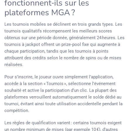
fonctionnent‑ils sur les
plateformes MGA ?
Les tournois mobiles se déclinent en trois grands types. Les
tournois qualitatifs récompensent les meilleurs scores
obtenus sur une période donnée, généralement 24 heures. Les
tournois à jackpot offrent un prize‑pool fixe qui augmente à
chaque participation, tandis que les tournois à points
attribuent des crédits selon le nombre de spins ou de mises
réalisées.
Pour s’inscrire, le joueur ouvre simplement l’application,
accède à la section « Tournois », sélectionne l’événement
souhaité et active la participation d’un clic. La plupart des
plateformes verrouillent automatiquement le solde dédié au
tournoi, évitant ainsi toute utilisation accidentelle pendant la
compétition.
Les règles de qualification varient : certains tournois exigent
un nombre minimum de mises (par exemple 10 €), d’autres