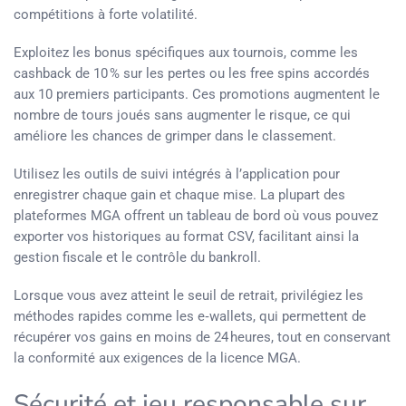
compétitions à forte volatilité.
Exploitez les bonus spécifiques aux tournois, comme les
cashback de 10 % sur les pertes ou les free spins accordés
aux 10 premiers participants. Ces promotions augmentent le
nombre de tours joués sans augmenter le risque, ce qui
améliore les chances de grimper dans le classement.
Utilisez les outils de suivi intégrés à l’application pour
enregistrer chaque gain et chaque mise. La plupart des
plateformes MGA offrent un tableau de bord où vous pouvez
exporter vos historiques au format CSV, facilitant ainsi la
gestion fiscale et le contrôle du bankroll.
Lorsque vous avez atteint le seuil de retrait, privilégiez les
méthodes rapides comme les e‑wallets, qui permettent de
récupérer vos gains en moins de 24 heures, tout en conservant
la conformité aux exigences de la licence MGA.
Sécurité et jeu responsable sur