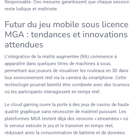
Responsable. Ces mesures garantissent que chaque session
reste ludique et maîtrisée.
Futur du jeu mobile sous licence
MGA : tendances et innovations
attendues
L’intégration de la réalité augmentée (RA) commence à
apparaître dans quelques titres de machines à sous,
permettant aux joueurs de visualiser les rouleaux en 3D dans
leur environnement réel via la caméra du smartphone. Cette
technologie pourrait bientôt être combinée avec des tournois
où les participants interagissent en temps réel.
Le cloud gaming ouvre la porte à des jeux de casino de haute
qualité graphique sans nécessiter de matériel puissant. Les
plateformes MGA testent déjà des versions « streamées » où
le serveur exécute le jeu et le transmet en temps réel,
réduisant ainsi la consommation de batterie et de données.