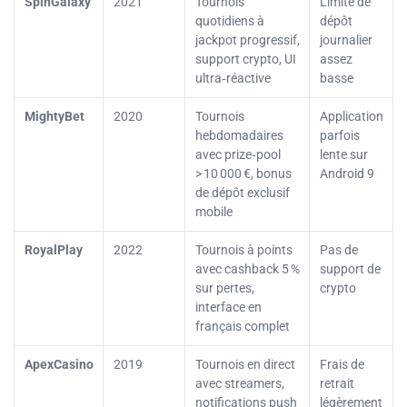
SpinGalaxy
2021
Tournois
Limite de
quotidiens à
dépôt
jackpot progressif,
journalier
support crypto, UI
assez
ultra‑réactive
basse
MightyBet
2020
Tournois
Application
hebdomadaires
parfois
avec prize‑pool
lente sur
> 10 000 €, bonus
Android 9
de dépôt exclusif
mobile
RoyalPlay
2022
Tournois à points
Pas de
avec cashback 5 %
support de
sur pertes,
crypto
interface en
français complet
ApexCasino
2019
Tournois en direct
Frais de
avec streamers,
retrait
notifications push
légèrement