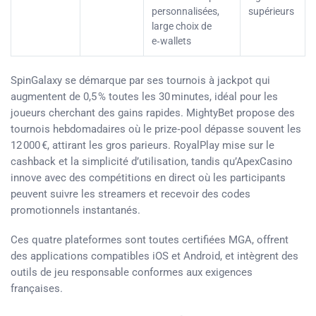
personnalisées,
supérieurs
large choix de
e‑wallets
SpinGalaxy se démarque par ses tournois à jackpot qui
augmentent de 0,5 % toutes les 30 minutes, idéal pour les
joueurs cherchant des gains rapides. MightyBet propose des
tournois hebdomadaires où le prize‑pool dépasse souvent les
12 000 €, attirant les gros parieurs. RoyalPlay mise sur le
cashback et la simplicité d’utilisation, tandis qu’ApexCasino
innove avec des compétitions en direct où les participants
peuvent suivre les streamers et recevoir des codes
promotionnels instantanés.
Ces quatre plateformes sont toutes certifiées MGA, offrent
des applications compatibles iOS et Android, et intègrent des
outils de jeu responsable conformes aux exigences
françaises.