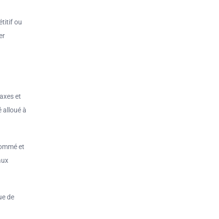
titif ou
er
taxes et
 alloué à
sommé et
aux
ue de