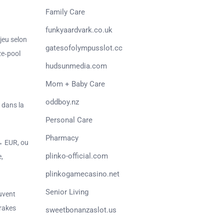
Family Care
funkyaardvark.co.uk
 jeu selon
gatesofolympusslot.cc
ze‑pool
hudsunmedia.com
Mom + Baby Care
oddboy.nz
 dans la
Personal Care
Pharmacy
 → EUR, ou
plinko-official.com
,
plinkogamecasino.net
Senior Living
ouvent
 rakes
sweetbonanzaslot.us