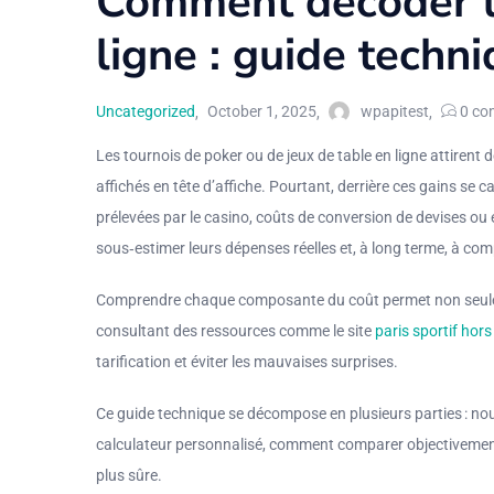
Comment décoder le
ligne : guide techn
Uncategorized
October 1, 2025
wpapitest
0
co
Les tournois de poker ou de jeux de table en ligne attirent
affichés en tête d’affiche. Pourtant, derrière ces gains se 
prélevées par le casino, coûts de conversion de devises ou 
sous‑estimer leurs dépenses réelles et, à long terme, à co
Comprendre chaque composante du coût permet non seulemen
consultant des ressources comme le site
paris sportif hors 
tarification et éviter les mauvaises surprises.
Ce guide technique se décompose en plusieurs parties : no
calculateur personnalisé, comment comparer objectivement
plus sûre.