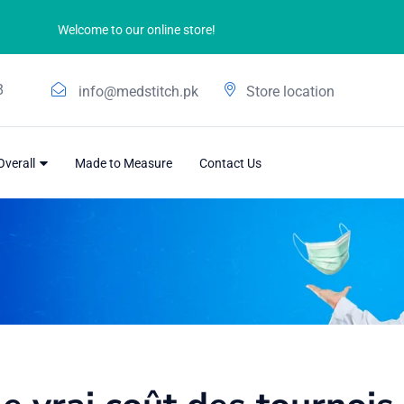
Welcome to our online store!
8
info@medstitch.pk
Store location
Overall
Made to Measure
Contact Us