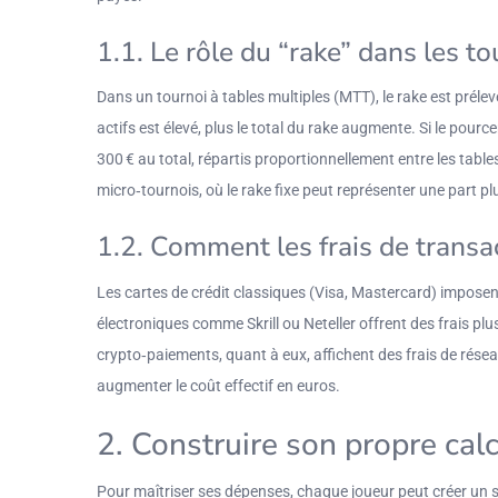
1.1. Le rôle du “rake” dans les to
Dans un tournoi à tables multiples (MTT), le rake est prélev
actifs est élevé, plus le total du rake augmente. Si le pource
300 € au total, répartis proportionnellement entre les tab
micro‑tournois, où le rake fixe peut représenter une part p
1.2. Comment les frais de transa
Les cartes de crédit classiques (Visa, Mastercard) imposent
électroniques comme Skrill ou Neteller offrent des frais plu
crypto‑paiements, quant à eux, affichent des frais de réseau
augmenter le coût effectif en euros.
2. Construire son propre calc
Pour maîtriser ses dépenses, chaque joueur peut créer un si