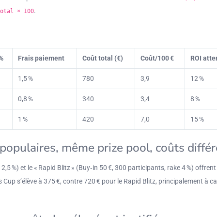
.
otal × 100
%
Frais paiement
Coût total (€)
Coût/100 €
ROI atte
1,5 %
780
3,9
12 %
0,8 %
340
3,4
8 %
1 %
420
7,0
15 %
 populaires, même prize pool, coûts diffé
5 %) et le « Rapid Blitz » (Buy‑in 50 €, 300 participants, rake 4 %) offrent
Cup s’élève à 375 €, contre 720 € pour le Rapid Blitz, principalement à c