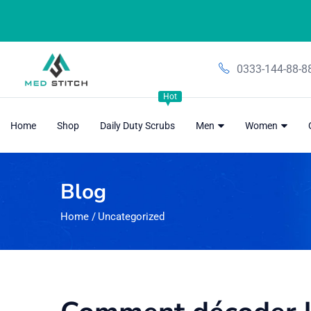
0333-144-88-8
Hot
Home
Shop
Daily Duty Scrubs
Men
Women
Blog
Home
/
Uncategorized