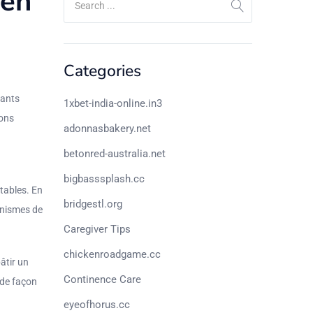
 en
Categories
nants
1xbet-india-online.in3
ions
adonnasbakery.net
betonred-australia.net
bigbasssplash.cc
tables. En
bridgestl.org
anismes de
Caregiver Tips
chickenroadgame.cc
âtir un
Continence Care
 de façon
eyeofhorus.cc