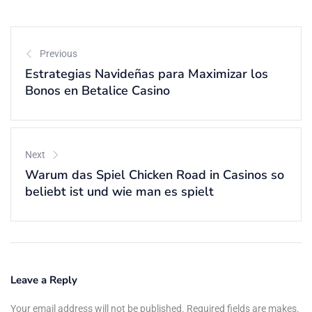
Previous
Estrategias Navideñas para Maximizar los
Bonos en Betalice Casino
Next
Warum das Spiel Chicken Road in Casinos so
beliebt ist und wie man es spielt
Leave a Reply
Your email address will not be published. Required fields are makes.