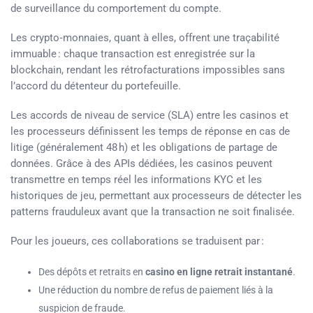
de surveillance du comportement du compte.
Les crypto‑monnaies, quant à elles, offrent une traçabilité
immuable : chaque transaction est enregistrée sur la
blockchain, rendant les rétrofacturations impossibles sans
l’accord du détenteur du portefeuille.
Les accords de niveau de service (SLA) entre les casinos et
les processeurs définissent les temps de réponse en cas de
litige (généralement 48 h) et les obligations de partage de
données. Grâce à des APIs dédiées, les casinos peuvent
transmettre en temps réel les informations KYC et les
historiques de jeu, permettant aux processeurs de détecter les
patterns frauduleux avant que la transaction ne soit finalisée.
Pour les joueurs, ces collaborations se traduisent par :
Des dépôts et retraits en
casino en ligne retrait instantané
.
Une réduction du nombre de refus de paiement liés à la
suspicion de fraude.