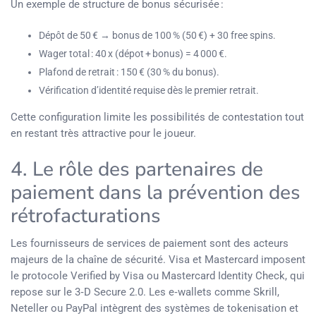
Un exemple de structure de bonus sécurisée :
Dépôt de 50 € → bonus de 100 % (50 €) + 30 free spins.
Wager total : 40 x (dépot + bonus) = 4 000 €.
Plafond de retrait : 150 € (30 % du bonus).
Vérification d’identité requise dès le premier retrait.
Cette configuration limite les possibilités de contestation tout
en restant très attractive pour le joueur.
4. Le rôle des partenaires de
paiement dans la prévention des
rétrofacturations
Les fournisseurs de services de paiement sont des acteurs
majeurs de la chaîne de sécurité. Visa et Mastercard imposent
le protocole Verified by Visa ou Mastercard Identity Check, qui
repose sur le 3‑D Secure 2.0. Les e‑wallets comme Skrill,
Neteller ou PayPal intègrent des systèmes de tokenisation et