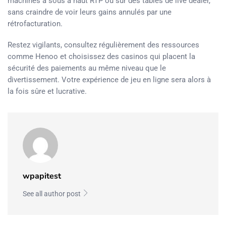
machines à sous à haut RTP ou sur des tables de live dealer,
sans craindre de voir leurs gains annulés par une
rétrofacturation.
Restez vigilants, consultez régulièrement des ressources
comme Henoo et choisissez des casinos qui placent la
sécurité des paiements au même niveau que le
divertissement. Votre expérience de jeu en ligne sera alors à
la fois sûre et lucrative.
wpapitest
See all author post