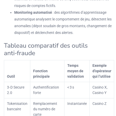
risques de comptes fictifs.
Monitoring automatisé
: des algorithmes d’apprentissage
automatique analysent le comportement de jeu, détectent les
anomalies (dépot soudain de gros montants, changement de
dispositif) et déclenchent des alertes.
Tableau comparatif des outils
anti‑fraude
Temps
Exemple
Fonction
moyen de
d’opérateur
Outil
principale
validation
qui l’utilise
3‑D Secure
Authentification
< 3 s
Casino X,
2.0
forte
Casino Y
Tokenisation
Remplacement
Instantanée
Casino Z
bancaire
du numéro de
carte