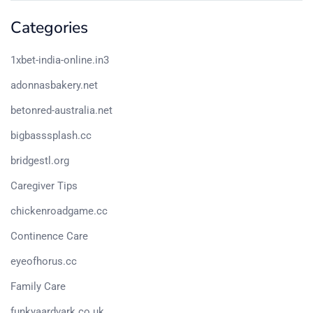
Categories
1xbet-india-online.in3
adonnasbakery.net
betonred-australia.net
bigbasssplash.cc
bridgestl.org
Caregiver Tips
chickenroadgame.cc
Continence Care
eyeofhorus.cc
Family Care
funkyaardvark.co.uk