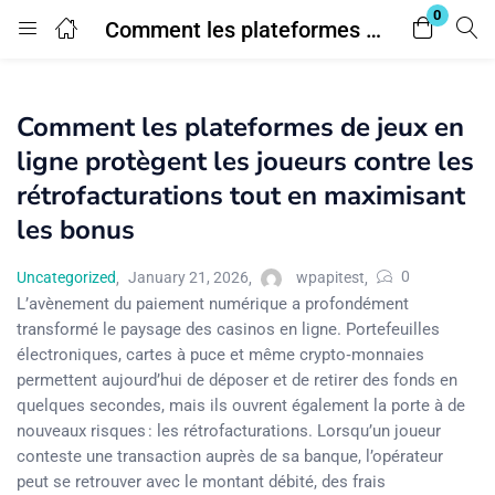
0
Comment les plateformes de jeux en ligne protègent les joueurs contre les rétrofacturations tout en maximisant les bonus
Login
Comment les plateformes de jeux en
Enter your username and password to login.
ligne protègent les joueurs contre les
rétrofacturations tout en maximisant
les bonus
0
Uncategorized
January 21, 2026
wpapitest
Remember me
Lost password?
L’avènement du paiement numérique a profondément
transformé le paysage des casinos en ligne. Portefeuilles
électroniques, cartes à puce et même crypto‑monnaies
permettent aujourd’hui de déposer et de retirer des fonds en
quelques secondes, mais ils ouvrent également la porte à de
nouveaux risques : les rétrofacturations. Lorsqu’un joueur
conteste une transaction auprès de sa banque, l’opérateur
peut se retrouver avec le montant débité, des frais