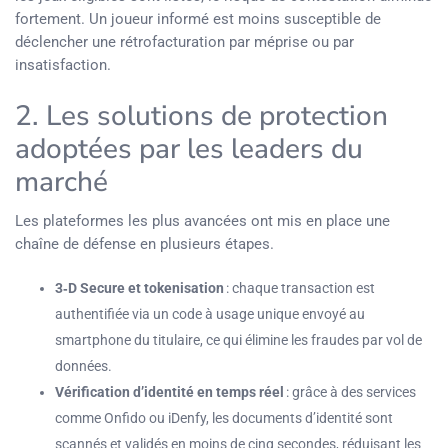
fortement. Un joueur informé est moins susceptible de
déclencher une rétrofacturation par méprise ou par
insatisfaction.
2. Les solutions de protection
adoptées par les leaders du
marché
Les plateformes les plus avancées ont mis en place une
chaîne de défense en plusieurs étapes.
3‑D Secure et tokenisation
: chaque transaction est
authentifiée via un code à usage unique envoyé au
smartphone du titulaire, ce qui élimine les fraudes par vol de
données.
Vérification d’identité en temps réel
: grâce à des services
comme Onfido ou iDenfy, les documents d’identité sont
scannés et validés en moins de cinq secondes, réduisant les