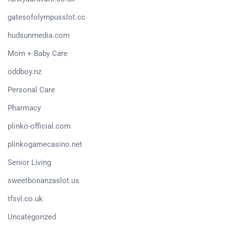
gatesofolympusslot.cc
hudsunmedia.com
Mom + Baby Care
oddboy.nz
Personal Care
Pharmacy
plinko-official.com
plinkogamecasino.net
Senior Living
sweetbonanzaslot.us
tfsvl.co.uk
Uncategorized