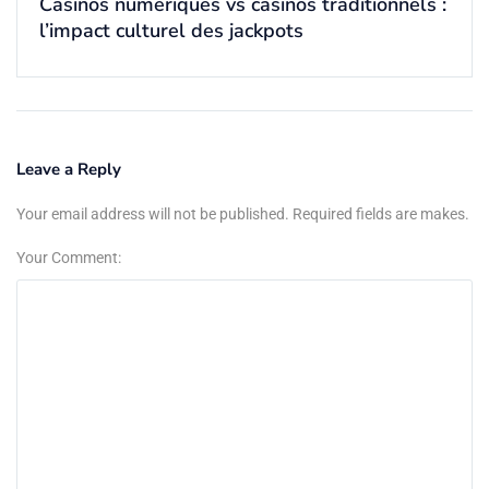
Casinos numériques vs casinos traditionnels :
l’impact culturel des jackpots
Leave a Reply
Your email address will not be published. Required fields are makes.
Your Comment: