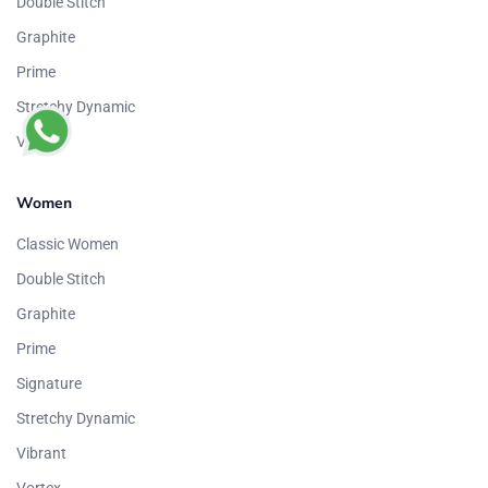
Double Stitch
Graphite
Prime
Stretchy Dynamic
Vibrant
Women
Classic Women
Double Stitch
Graphite
Prime
Signature
Stretchy Dynamic
Vibrant
Vortex