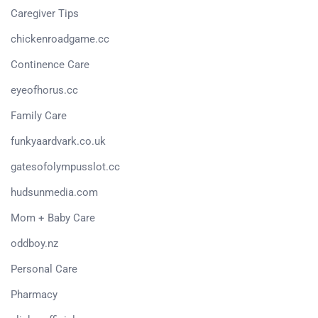
Caregiver Tips
chickenroadgame.cc
Continence Care
eyeofhorus.cc
Family Care
funkyaardvark.co.uk
gatesofolympusslot.cc
hudsunmedia.com
Mom + Baby Care
oddboy.nz
Personal Care
Pharmacy