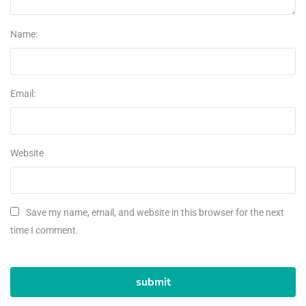
Name:
Email:
Website
Save my name, email, and website in this browser for the next
time I comment.