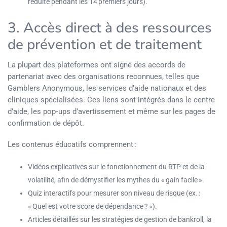
réduite pendant les 14 premiers jours).
3. Accès direct à des ressources
de prévention et de traitement
La plupart des plateformes ont signé des accords de
partenariat avec des organisations reconnues, telles que
Gamblers Anonymous, les services d’aide nationaux et des
cliniques spécialisées. Ces liens sont intégrés dans le centre
d’aide, les pop‑ups d’avertissement et même sur les pages de
confirmation de dépôt.
Les contenus éducatifs comprennent :
Vidéos explicatives sur le fonctionnement du RTP et de la
volatilité, afin de démystifier les mythes du « gain facile ».
Quiz interactifs pour mesurer son niveau de risque (ex. :
« Quel est votre score de dépendance ? »).
Articles détaillés sur les stratégies de gestion de bankroll, la