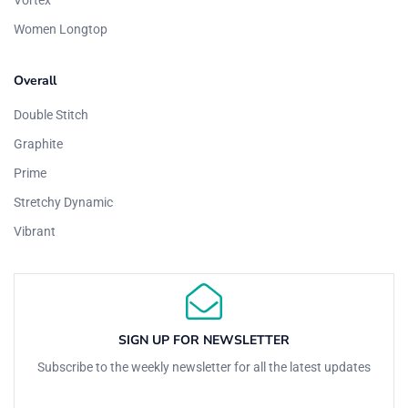
Women Longtop
Overall
Double Stitch
Graphite
Prime
Stretchy Dynamic
Vibrant
SIGN UP FOR NEWSLETTER
Subscribe to the weekly newsletter for all the latest updates