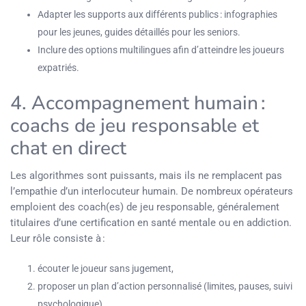
Adapter les supports aux différents publics : infographies
pour les jeunes, guides détaillés pour les seniors.
Inclure des options multilingues afin d’atteindre les joueurs
expatriés.
4. Accompagnement humain :
coachs de jeu responsable et
chat en direct
Les algorithmes sont puissants, mais ils ne remplacent pas
l’empathie d’un interlocuteur humain. De nombreux opérateurs
emploient des coach(es) de jeu responsable, généralement
titulaires d’une certification en santé mentale ou en addiction.
Leur rôle consiste à :
écouter le joueur sans jugement,
proposer un plan d’action personnalisé (limites, pauses, suivi
psychologique),