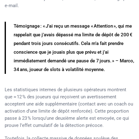
e‑mail.
Témoignage : « J’ai reçu un message « Attention », qui me
rappelait que j’avais dépassé ma limite de dépôt de 200 €
pendant trois jours consécutifs. Cela m’a fait prendre
conscience que je jouais plus que prévu et j’ai
immédiatement demandé une pause de 7 jours. » – Marco,
34 ans, joueur de slots à volatilité moyenne.
Les statistiques internes de plusieurs opérateurs montrent
que ≈ 12 % des joueurs qui reçoivent un avertissement
acceptent une aide supplémentaire (contact avec un coach ou
activation d’une limite de dépôt renforcée). Cette proportion
passe à 23 % lorsqu’une deuxième alerte est envoyée, ce qui
prouve l’effet cumulatif de la détection précoce.
Toutefois, la collecte massive de données soulève des