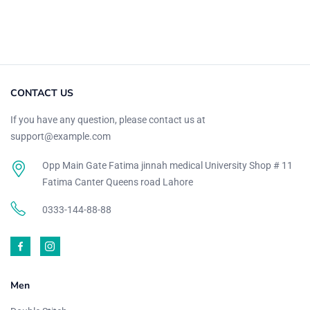
CONTACT US
If you have any question, please contact us at
support@example.com
Opp Main Gate Fatima jinnah medical University Shop # 11
Fatima Canter Queens road Lahore
0333-144-88-88
Men