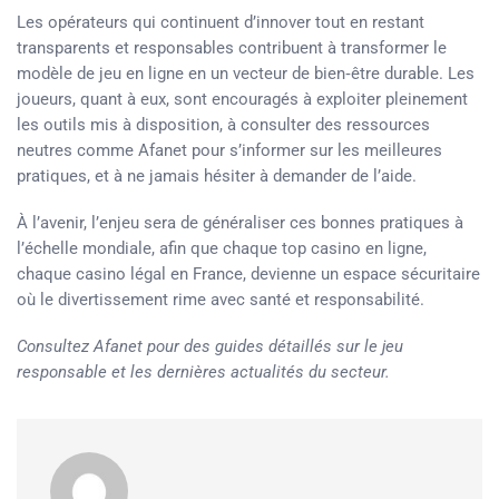
Les opérateurs qui continuent d’innover tout en restant
transparents et responsables contribuent à transformer le
modèle de jeu en ligne en un vecteur de bien‑être durable. Les
joueurs, quant à eux, sont encouragés à exploiter pleinement
les outils mis à disposition, à consulter des ressources
neutres comme Afanet pour s’informer sur les meilleures
pratiques, et à ne jamais hésiter à demander de l’aide.
À l’avenir, l’enjeu sera de généraliser ces bonnes pratiques à
l’échelle mondiale, afin que chaque top casino en ligne,
chaque casino légal en France, devienne un espace sécuritaire
où le divertissement rime avec santé et responsabilité.
Consultez Afanet pour des guides détaillés sur le jeu
responsable et les dernières actualités du secteur.