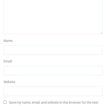
Name:
Email:
Website
Save my name, email, and website in this browser for the next