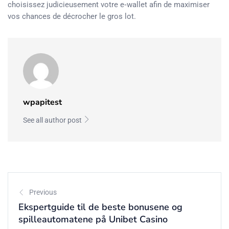
choisissez judicieusement votre e‑wallet afin de maximiser
vos chances de décrocher le gros lot.
wpapitest
See all author post
Previous
Ekspertguide til de beste bonusene og
spilleautomatene på Unibet Casino