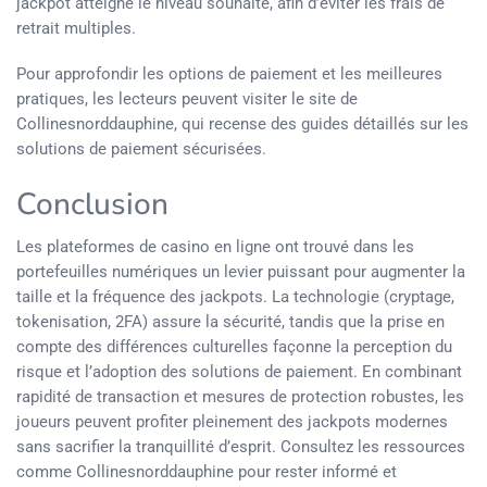
jackpot atteigne le niveau souhaité, afin d’éviter les frais de
retrait multiples.
Pour approfondir les options de paiement et les meilleures
pratiques, les lecteurs peuvent visiter le site de
Collinesnorddauphine, qui recense des guides détaillés sur les
solutions de paiement sécurisées.
Conclusion
Les plateformes de casino en ligne ont trouvé dans les
portefeuilles numériques un levier puissant pour augmenter la
taille et la fréquence des jackpots. La technologie (cryptage,
tokenisation, 2FA) assure la sécurité, tandis que la prise en
compte des différences culturelles façonne la perception du
risque et l’adoption des solutions de paiement. En combinant
rapidité de transaction et mesures de protection robustes, les
joueurs peuvent profiter pleinement des jackpots modernes
sans sacrifier la tranquillité d’esprit. Consultez les ressources
comme Collinesnorddauphine pour rester informé et