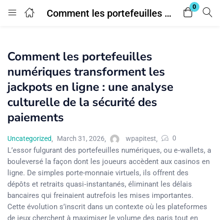
0
Comment les portefeuilles numériques transforment les jackpots en ligne : une analyse culturelle de la sécurité des paiements
Login
Comment les portefeuilles
Enter your username and password to login.
numériques transforment les
jackpots en ligne : une analyse
culturelle de la sécurité des
paiements
Remember me
Lost password?
0
Uncategorized
March 31, 2026
wpapitest
L’essor fulgurant des portefeuilles numériques, ou e‑wallets, a
bouleversé la façon dont les joueurs accèdent aux casinos en
ligne. De simples porte-monnaie virtuels, ils offrent des
dépôts et retraits quasi‑instantanés, éliminant les délais
bancaires qui freinaient autrefois les mises importantes.
Cette évolution s’inscrit dans un contexte où les plateformes
de jeux cherchent à maximiser le volume des paris tout en