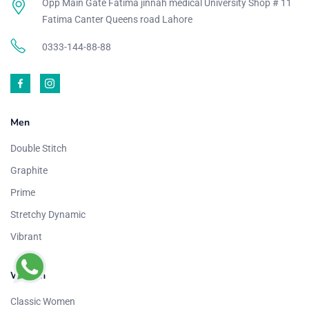
Opp Main Gate Fatima jinnah medical University Shop # 11
Fatima Canter Queens road Lahore
0333-144-88-88
Men
Double Stitch
Graphite
Prime
Stretchy Dynamic
Vibrant
Women
Classic Women