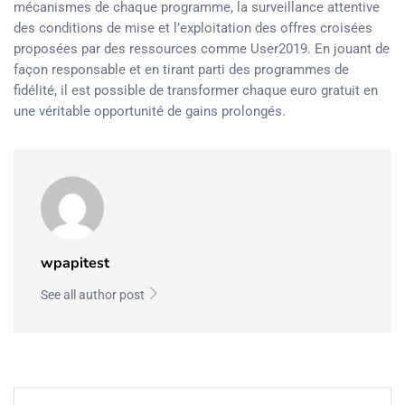
mécanismes de chaque programme, la surveillance attentive
des conditions de mise et l’exploitation des offres croisées
proposées par des ressources comme User2019. En jouant de
façon responsable et en tirant parti des programmes de
fidélité, il est possible de transformer chaque euro gratuit en
une véritable opportunité de gains prolongés.
wpapitest
See all author post