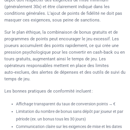
dépôt doit respecter des exigences de mise minimum
(généralement 30x) et être clairement indiqué dans les
conditions générales. L’ajout de points de fidélité ne doit pas
masquer ces exigences, sous peine de sanctions.
Sur le plan éthique, la combinaison de bonus gratuits et de
programmes de points peut encourager le jeu excessif. Les
joueurs accumulent des points rapidement, ce qui crée une
pression psychologique pour les convertir en cash‑back ou en
tours gratuits, augmentant ainsi le temps de jeu. Les
opérateurs responsables mettent en place des limites
auto‑exclues, des alertes de dépenses et des outils de suivi du
temps de jeu.
Les bonnes pratiques de conformité incluent :
Affichage transparent du taux de conversion points → €
Limitation du nombre de bonus sans dépôt par joueur et par
période (ex. un bonus tous les 30 jours)
Communication claire sur les exigences de mise et les dates