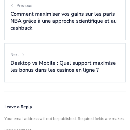
Previous
Comment maximiser vos gains sur les paris
NBA grâce à une approche scientifique et au
cashback
Next
Desktop vs Mobile : Quel support maximise
les bonus dans les casinos en ligne ?
Leave a Reply
Your email address will not be published. Required fields are makes.