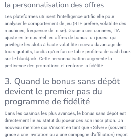
la personnalisation des offres
Les plateformes utilisent l’intelligence artificielle pour
analyser le comportement de jeu (RTP préféré, volatilité des
machines, fréquence de mise). Grâce à ces données, l’IA
ajuste en temps réel les offres de bonus : un joueur qui
privilégie les slots à haute volatilité recevra davantage de
tours gratuits, tandis qu’un fan de table profitera de cash‑back
sur le blackjack. Cette personnalisation augmente la
pertinence des promotions et renforce la fidélité.
3. Quand le bonus sans dépôt
devient le premier pas du
programme de fidélité
Dans les casinos les plus avancés, le bonus sans dépôt est
directement lié au statut du joueur dès son inscription. Un
nouveau membre qui s’inscrit en tant que « Silver » (souvent
grâce à une invitation ou à une campagne d’affiliation) reçoit