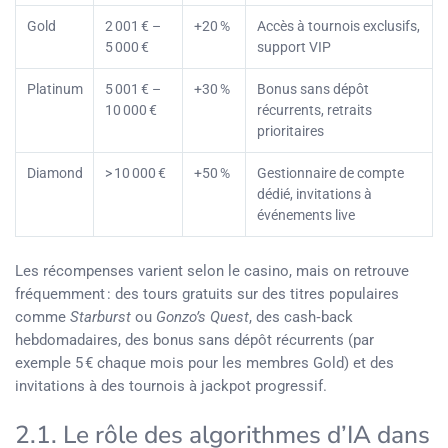
Gold
2 001 € –
+20 %
Accès à tournois exclusifs,
5 000 €
support VIP
Platinum
5 001 € –
+30 %
Bonus sans dépôt
10 000 €
récurrents, retraits
prioritaires
Diamond
> 10 000 €
+50 %
Gestionnaire de compte
dédié, invitations à
événements live
Les récompenses varient selon le casino, mais on retrouve
fréquemment : des tours gratuits sur des titres populaires
comme
Starburst
ou
Gonzo’s Quest
, des cash‑back
hebdomadaires, des bonus sans dépôt récurrents (par
exemple 5 € chaque mois pour les membres Gold) et des
invitations à des tournois à jackpot progressif.
2.1. Le rôle des algorithmes d’IA dans