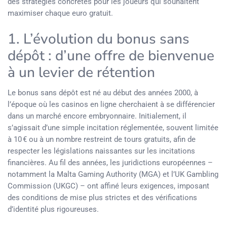
des stratégies concrètes pour les joueurs qui souhaitent
maximiser chaque euro gratuit.
1. L’évolution du bonus sans
dépôt : d’une offre de bienvenue
à un levier de rétention
Le bonus sans dépôt est né au début des années 2000, à
l’époque où les casinos en ligne cherchaient à se différencier
dans un marché encore embryonnaire. Initialement, il
s’agissait d’une simple incitation réglementée, souvent limitée
à 10 € ou à un nombre restreint de tours gratuits, afin de
respecter les législations naissantes sur les incitations
financières. Au fil des années, les juridictions européennes –
notamment la Malta Gaming Authority (MGA) et l’UK Gambling
Commission (UKGC) – ont affiné leurs exigences, imposant
des conditions de mise plus strictes et des vérifications
d’identité plus rigoureuses.