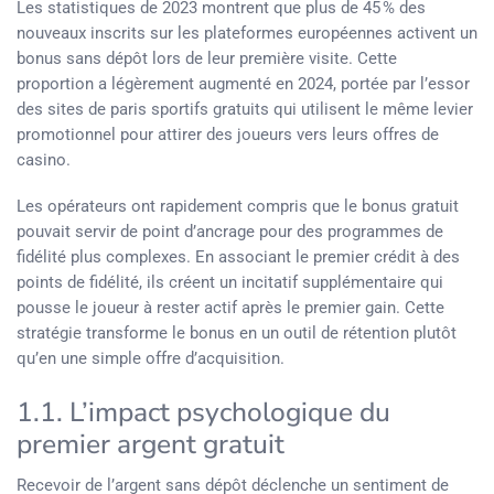
Les statistiques de 2023 montrent que plus de 45 % des
nouveaux inscrits sur les plateformes européennes activent un
bonus sans dépôt lors de leur première visite. Cette
proportion a légèrement augmenté en 2024, portée par l’essor
des sites de paris sportifs gratuits qui utilisent le même levier
promotionnel pour attirer des joueurs vers leurs offres de
casino.
Les opérateurs ont rapidement compris que le bonus gratuit
pouvait servir de point d’ancrage pour des programmes de
fidélité plus complexes. En associant le premier crédit à des
points de fidélité, ils créent un incitatif supplémentaire qui
pousse le joueur à rester actif après le premier gain. Cette
stratégie transforme le bonus en un outil de rétention plutôt
qu’en une simple offre d’acquisition.
1.1. L’impact psychologique du
premier argent gratuit
Recevoir de l’argent sans dépôt déclenche un sentiment de