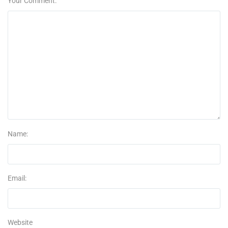
Your Comment:
Name:
Email:
Website