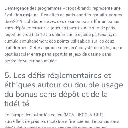
L’émergence des programmes « cross‑brand » représente une
évolution majeure. Des sites de paris sportifs gratuits, comme
User2019, collaborent avec des casinos pour offrir un bonus
sans dépôt commun : le joueur s’inscrit sur le site de paris,
reçoit un crédit de 10 € à utiliser sur le casino partenaire, et
cumule simultanément des points utilisables sur les deux
plateformes. Cette approche crée un écosystème où le joueur
peut basculer entre paris sportifs et jeux de casino sans
perdre de valeur accumulée.
5. Les défis réglementaires et
éthiques autour du double usage
du bonus sans dépôt et de la
fidélité
En Europe, les autorités de jeu (MGA, UKGC, ARJEL)
surveillent de près les incitations financières. Le bonus sans