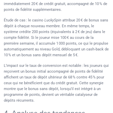
immédiatement 20 € de crédit gratuit, accompagné de 10 % de
points de fidélité supplémentaires.
Étude de cas : le casino
LuckySpin
attribue 20 € de bonus sans
dépôt à chaque nouveau membre. En même temps, le
système crédite 200 points (équivalents à 2 € de jeu) dans le
compte fidélité. Si le joueur mise 100 € au cours de la
première semaine, il accumule 1 000 points, ce qui le propulse
automatiquement au niveau Gold, débloquant un cash‑back de
10 % et un bonus sans dépôt mensuel de 5 €.
L’impact sur le taux de conversion est notable : les joueurs qui
reçoivent un bonus initial accompagné de points de fidélité
affichent un taux de dépôt ultérieur de 68 % contre 45 % pour
ceux qui ne bénéficient que du crédit gratuit. Cette synergie
montre que le bonus sans dépôt, lorsqu’il est intégré à un
programme de points, devient un véritable catalyseur de
dépôts récurrents.