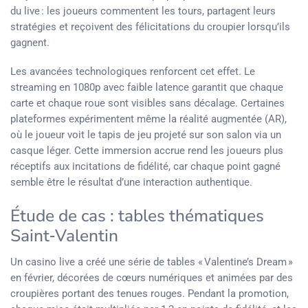
du live : les joueurs commentent les tours, partagent leurs
stratégies et reçoivent des félicitations du croupier lorsqu’ils
gagnent.
Les avancées technologiques renforcent cet effet. Le
streaming en 1080p avec faible latence garantit que chaque
carte et chaque roue sont visibles sans décalage. Certaines
plateformes expérimentent même la réalité augmentée (AR),
où le joueur voit le tapis de jeu projeté sur son salon via un
casque léger. Cette immersion accrue rend les joueurs plus
réceptifs aux incitations de fidélité, car chaque point gagné
semble être le résultat d’une interaction authentique.
Étude de cas : tables thématiques
Saint‑Valentin
Un casino live a créé une série de tables « Valentine’s Dream »
en février, décorées de cœurs numériques et animées par des
croupières portant des tenues rouges. Pendant la promotion,