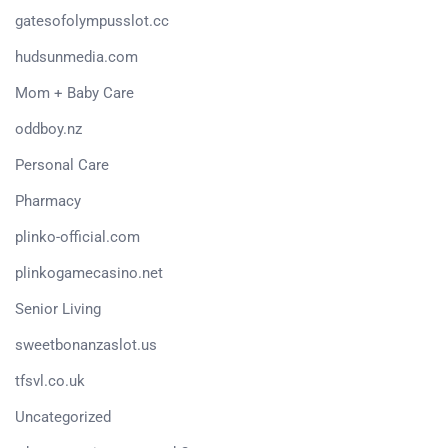
gatesofolympusslot.cc
hudsunmedia.com
Mom + Baby Care
oddboy.nz
Personal Care
Pharmacy
plinko-official.com
plinkogamecasino.net
Senior Living
sweetbonanzaslot.us
tfsvl.co.uk
Uncategorized