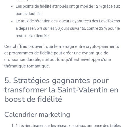
Les points de fidélité attribués ont grimpé de 12 % grâce aux
bonus doublés.
Le taux de rétention des joueurs ayant reçu des LoveTokens
a dépassé 35 % sur les 30 jours suivants, contre 22 % pour le
reste de la clientèle.
Ces chiffres prouvent que le mariage entre crypto‑paiements
et programmes de fidélité peut créer une dynamique de
croissance durable, surtout lorsqu’il est enveloppé d’une
thématique romantique.
5. Stratégies gagnantes pour
transformer la Saint‑Valentin en
boost de fidélité
Calendrier marketing
1‑février : teaser sur les réseaux sociaux, annonce des tables