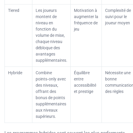
Tiered
Les joueurs
Motivation à
Complexité de
montent de
augmenter la
suivi pour le
niveau en
fréquence de
joueur moyen
fonction du
jeu
volume de mise,
chaque niveau
débloque des
avantages
supplémentaires.
Hybride
Combine
Équilibre
Nécessite une
points‑only avec
entre
bonne
des niveaux,
accessibilité
communicatio
offrant des
et prestige
des règles
bonus de points
supplémentaires
aux niveaux
supérieurs.
Les programmes hybrides sont souvent les plus performants