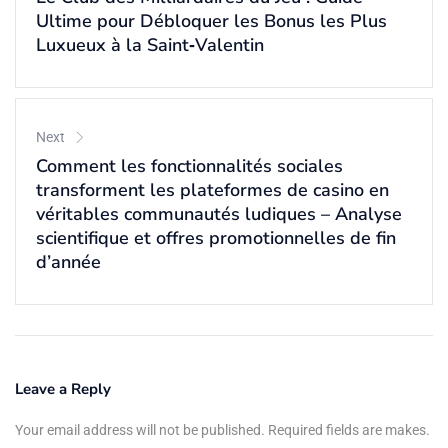
Ultime pour Débloquer les Bonus les Plus
Luxueux à la Saint‑Valentin
Next
Comment les fonctionnalités sociales
transforment les plateformes de casino en
véritables communautés ludiques – Analyse
scientifique et offres promotionnelles de fin
d’année
Leave a Reply
Your email address will not be published. Required fields are makes.