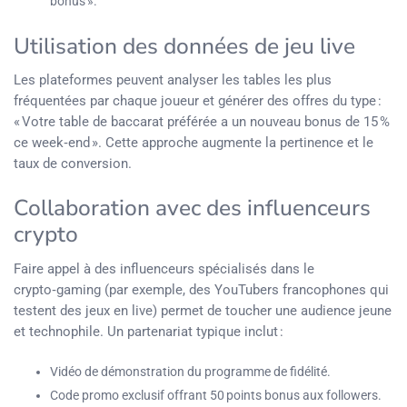
bonus ».
Utilisation des données de jeu live
Les plateformes peuvent analyser les tables les plus
fréquentées par chaque joueur et générer des offres du type :
« Votre table de baccarat préférée a un nouveau bonus de 15 %
ce week‑end ». Cette approche augmente la pertinence et le
taux de conversion.
Collaboration avec des influenceurs
crypto
Faire appel à des influenceurs spécialisés dans le
crypto‑gaming (par exemple, des YouTubers francophones qui
testent des jeux en live) permet de toucher une audience jeune
et technophile. Un partenariat typique inclut :
Vidéo de démonstration du programme de fidélité.
Code promo exclusif offrant 50 points bonus aux followers.