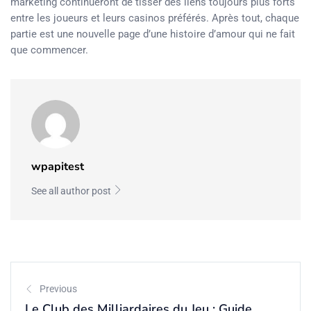
marketing continueront de tisser des liens toujours plus forts
entre les joueurs et leurs casinos préférés. Après tout, chaque
partie est une nouvelle page d’une histoire d’amour qui ne fait
que commencer.
wpapitest
See all author post
Previous
Le Club des Milliardaires du Jeu : Guide