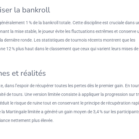
iser la bankroll
néralement 1 % de la bankroll totale. Cette discipline est cruciale dans u
ant la mise stable, le joueur évite les fluctuations extrêmes et conserve
la dernière ronde. Les statistiques de tournois récents montrent que les
enne 12 % plus haut dans le classement que ceux qui varient leurs mises d
hes et réalités
 dans l’espoir de récupérer toutes les pertes dès le premier gain. En tourn
ité de tours. Une version limitée consiste à appliquer la progression sur t
duit le risque de ruine tout en conservant le principe de récupération rap
 Martingale limitée a généré un gain moyen de 3,4 % sur les participants 
ariance nettement plus élevée.