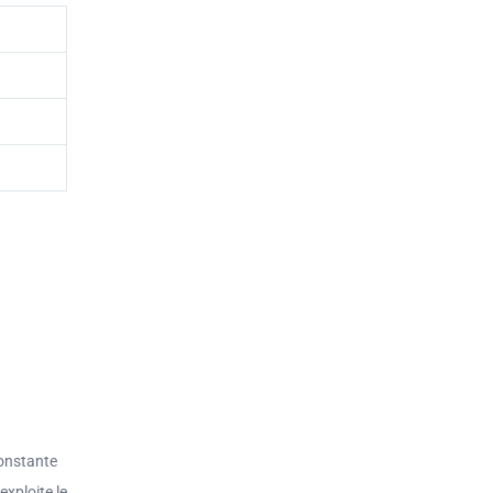
constante
exploite le