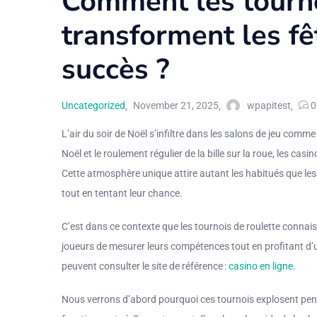
Comment les tourno
transforment les fê
succès ?
Uncategorized
November 21, 2025
wpapitest
0
L’air du soir de Noël s’infiltre dans les salons de jeu comme
Noël et le roulement régulier de la bille sur la roue, les ca
Cette atmosphère unique attire autant les habitués que les 
tout en tentant leur chance.
C’est dans ce contexte que les tournois de roulette connais
joueurs de mesurer leurs compétences tout en profitant d’u
peuvent consulter le site de référence :
casino en ligne
.
Nous verrons d’abord pourquoi ces tournois explosent penda