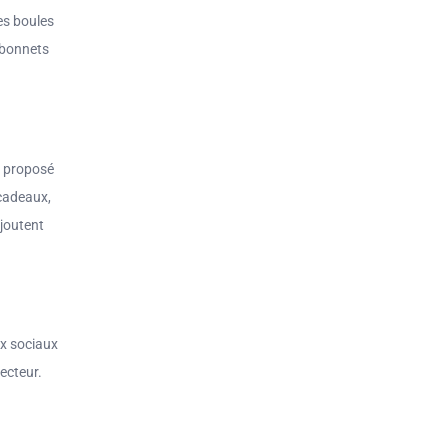
es boules
 bonnets
a proposé
 cadeaux,
ajoutent
ux sociaux
ecteur.