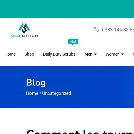
0333-144-88-8
Hot
Home
Shop
Daily Duty Scrubs
Men
Women
Blog
Home
/
Uncategorized