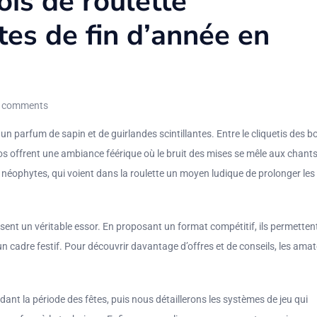
is de roulette
tes de fin d’année en
comments
 un parfum de sapin et de guirlandes scintillantes. Entre le cliquetis des b
sinos offrent une ambiance féérique où le bruit des mises se mêle aux chant
néophytes, qui voient dans la roulette un moyen ludique de prolonger les 
sent un véritable essor. En proposant un format compétitif, ils permetten
n cadre festif. Pour découvrir davantage d’offres et de conseils, les ama
nt la période des fêtes, puis nous détaillerons les systèmes de jeu qui