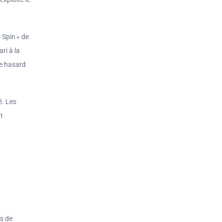
 Spin » de
ri à la
le hasard
é. Les
nt
es de