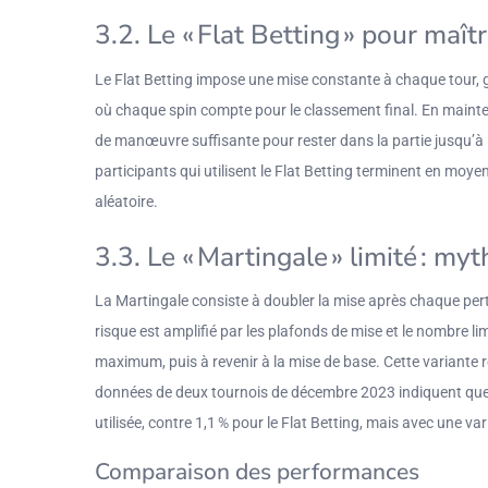
3.2. Le « Flat Betting » pour maîtr
Le Flat Betting impose une mise constante à chaque tour, gé
où chaque spin compte pour le classement final. En mainten
de manœuvre suffisante pour rester dans la partie jusqu’à 
participants qui utilisent le Flat Betting terminent en moy
aléatoire.
3.3. Le « Martingale » limité : myt
La Martingale consiste à doubler la mise après chaque perte,
risque est amplifié par les plafonds de mise et le nombre lim
maximum, puis à revenir à la mise de base. Cette variante ré
données de deux tournois de décembre 2023 indiquent que la
utilisée, contre 1,1 % pour le Flat Betting, mais avec une v
Comparaison des performances