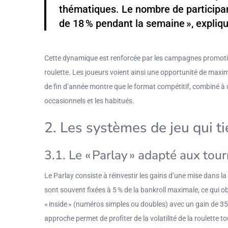
thématiques. Le nombre de participant
de 18 % pendant la semaine », expliqu
Cette dynamique est renforcée par les campagnes promotion
roulette. Les joueurs voient ainsi une opportunité de maxim
de fin d’année montre que le format compétitif, combiné à un
occasionnels et les habitués.
2. Les systèmes de jeu qui ti
3.1. Le « Parlay » adapté aux tou
Le Parlay consiste à réinvestir les gains d’une mise dans la 
sont souvent fixées à 5 % de la bankroll maximale, ce qui o
« inside » (numéros simples ou doubles) avec un gain de 35
approche permet de profiter de la volatilité de la roulette to