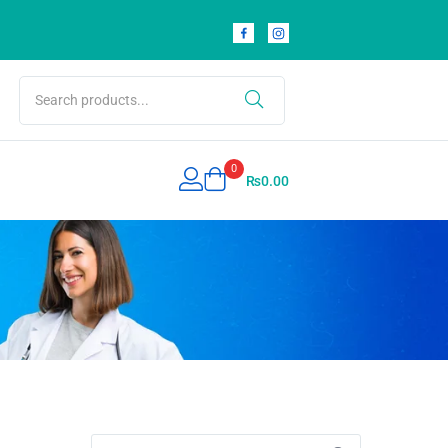
0
₨
0.00