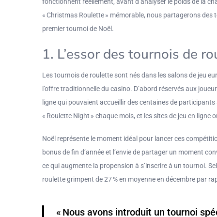
fonctionnent réellement, avant d’analyser le poids de la c
« Christmas Roulette » mémorable, nous partagerons des 
premier tournoi de Noël.
1. L’essor des tournois de ro
Les tournois de roulette sont nés dans les salons de jeu e
l’offre traditionnelle du casino. D’abord réservés aux joue
ligne qui pouvaient accueillir des centaines de participant
« Roulette Night » chaque mois, et les sites de jeu en lig
Noël représente le moment idéal pour lancer ces compétitio
bonus de fin d’année et l’envie de partager un moment conv
ce qui augmente la propension à s’inscrire à un tournoi. Se
roulette grimpent de 27 % en moyenne en décembre par ra
« Nous avons introduit un tournoi spéc