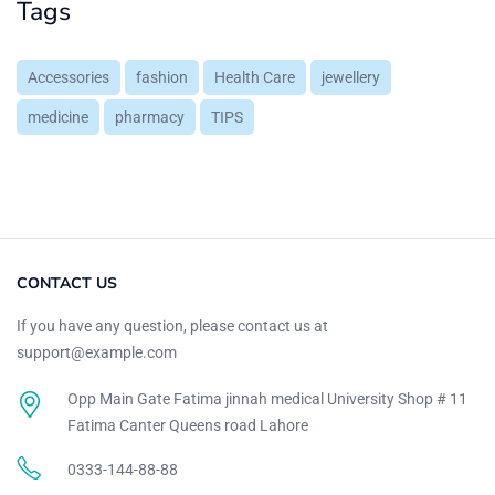
Tags
Accessories
fashion
Health Care
jewellery
medicine
pharmacy
TIPS
CONTACT US
If you have any question, please contact us at
support@example.com
Opp Main Gate Fatima jinnah medical University Shop # 11
Fatima Canter Queens road Lahore
0333-144-88-88