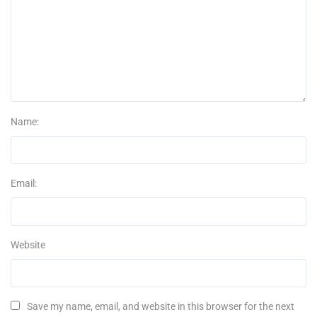
Name:
Email:
Website
Save my name, email, and website in this browser for the next