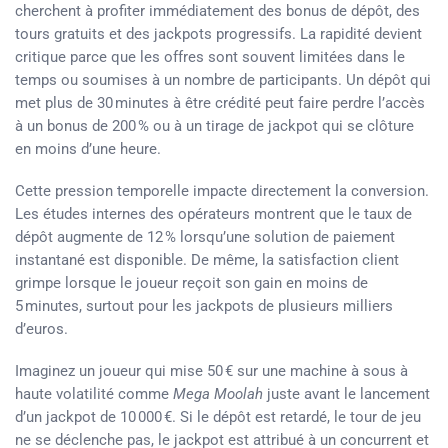
cherchent à profiter immédiatement des bonus de dépôt, des
tours gratuits et des jackpots progressifs. La rapidité devient
critique parce que les offres sont souvent limitées dans le
temps ou soumises à un nombre de participants. Un dépôt qui
met plus de 30 minutes à être crédité peut faire perdre l’accès
à un bonus de 200 % ou à un tirage de jackpot qui se clôture
en moins d’une heure.
Cette pression temporelle impacte directement la conversion.
Les études internes des opérateurs montrent que le taux de
dépôt augmente de 12 % lorsqu’une solution de paiement
instantané est disponible. De même, la satisfaction client
grimpe lorsque le joueur reçoit son gain en moins de
5 minutes, surtout pour les jackpots de plusieurs milliers
d’euros.
Imaginez un joueur qui mise 50 € sur une machine à sous à
haute volatilité comme
Mega Moolah
juste avant le lancement
d’un jackpot de 10 000 €. Si le dépôt est retardé, le tour de jeu
ne se déclenche pas, le jackpot est attribué à un concurrent et