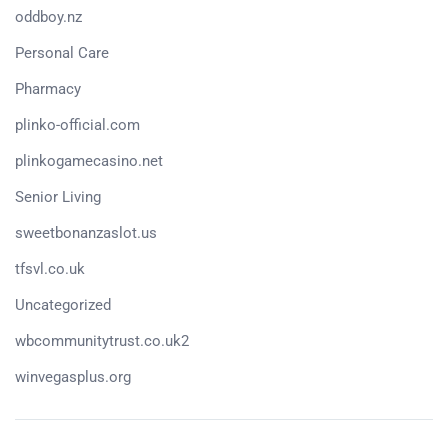
oddboy.nz
Personal Care
Pharmacy
plinko-official.com
plinkogamecasino.net
Senior Living
sweetbonanzaslot.us
tfsvl.co.uk
Uncategorized
wbcommunitytrust.co.uk2
winvegasplus.org