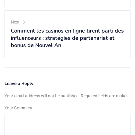
Next
Comment les casinos en ligne tirent parti des
influenceurs : stratégies de partenariat et
bonus de Nouvel An
Leave a Reply
Your email address will not be published. Required fields are makes.
Your Comment: