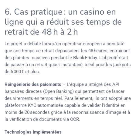
6. Cas pratique : un casino en
ligne qui a réduit ses temps de
retrait de 48 h à 2 h
Le projet a débuté lorsqu’un opérateur européen a constaté
que ses temps de retrait dépassaient les 48 heures, entraînant
des plaintes massives pendant le Black Friday. L’objectif était
de passer à un retrait quasi‑instantané, idéal pour les jackpots
de 5 000 € et plus.
Réingénierie des paiements
– L’équipe a intégré des API
bancaires directes (Open Banking) qui permettent de lancer
des virements en temps réel. Parallèlement, ils ont adopté une
plateforme KYC automatisée capable de valider l’identité en
moins de 20 secondes grâce à la reconnaissance d’image et à
la vérification de documents via OCR.
Technologies implémentées