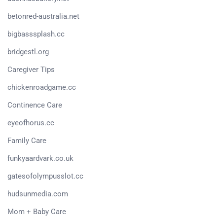
betonred-australia.net
bigbasssplash.cc
bridgestl.org
Caregiver Tips
chickenroadgame.cc
Continence Care
eyeofhorus.cc
Family Care
funkyaardvark.co.uk
gatesofolympusslot.cc
hudsunmedia.com
Mom + Baby Care