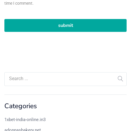
time I comment.
Categories
1xbet-india-online.in3
adonnasbakery.net