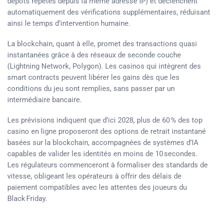
dépôts répétés depuis la même adresse IP) et déclenchent
automatiquement des vérifications supplémentaires, réduisant
ainsi le temps d’intervention humaine.
La blockchain, quant à elle, promet des transactions quasi
instantanées grâce à des réseaux de seconde couche
(Lightning Network, Polygon). Les casinos qui intègrent des
smart contracts peuvent libérer les gains dès que les
conditions du jeu sont remplies, sans passer par un
intermédiaire bancaire.
Les prévisions indiquent que d’ici 2028, plus de 60 % des top
casino en ligne proposeront des options de retrait instantané
basées sur la blockchain, accompagnées de systèmes d’IA
capables de valider les identités en moins de 10 secondes.
Les régulateurs commenceront à formaliser des standards de
vitesse, obligeant les opérateurs à offrir des délais de
paiement compatibles avec les attentes des joueurs du
Black Friday.