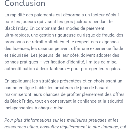
Conclusion
La rapidité des paiements est désormais un facteur décisif
pour les joueurs qui visent les gros jackpots pendant le
Black Friday. En combinant des modes de paiement
ultra‑rapides, une gestion rigoureuse du risque de fraude, des
processus de retrait optimisés et le respect des exigences
des licences, les casinos peuvent offrir une expérience fluide
et sécurisée. Les joueurs, de leur côté, doivent adopter des
bonnes pratiques – vérification d’identité, limites de mise,
authentification à deux facteurs – pour protéger leurs gains.
En appliquant les stratégies présentées et en choisissant un
casino en ligne fiable, les amateurs de jeux de hasard
maximiseront leurs chances de profiter pleinement des offres
du Black Friday, tout en conservant la confiance et la sécurité
indispensables à chaque mise.
Pour plus d’informations sur les meilleures pratiques et les
ressources utiles, consultez régulièrement le site Jmrouge, qui