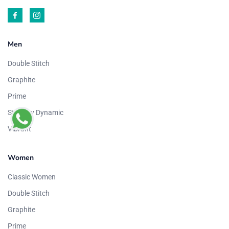
Men
Double Stitch
Graphite
Prime
Stretchy Dynamic
Vibrant
Women
Classic Women
Double Stitch
Graphite
Prime