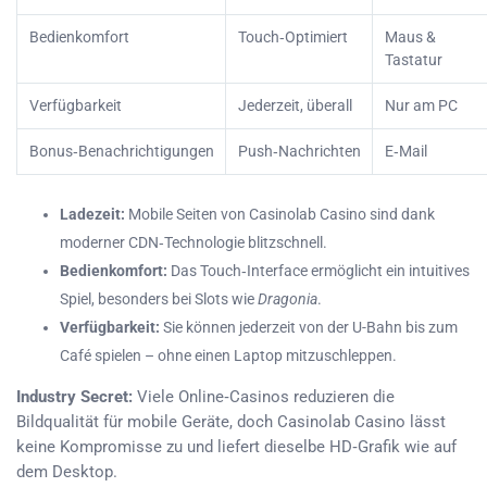
Bedienkomfort
Touch‑Optimiert
Maus &
Tastatur
Verfügbarkeit
Jederzeit, überall
Nur am PC
Bonus‑Benachrichtigungen
Push‑Nachrichten
E‑Mail
Ladezeit:
Mobile Seiten von Casinolab Casino sind dank
moderner CDN‑Technologie blitzschnell.
Bedienkomfort:
Das Touch‑Interface ermöglicht ein intuitives
Spiel, besonders bei Slots wie
Dragonia
.
Verfügbarkeit:
Sie können jederzeit von der U-Bahn bis zum
Café spielen – ohne einen Laptop mitzuschleppen.
Industry Secret:
Viele Online‑Casinos reduzieren die
Bildqualität für mobile Geräte, doch Casinolab Casino lässt
keine Kompromisse zu und liefert dieselbe HD‑Grafik wie auf
dem Desktop.