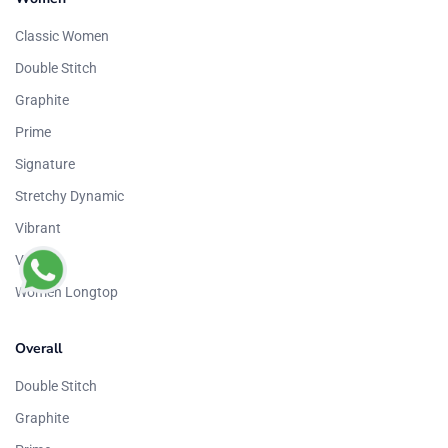
Classic Women
Double Stitch
Graphite
Prime
Signature
Stretchy Dynamic
Vibrant
Vortex
Women Longtop
Overall
Double Stitch
Graphite