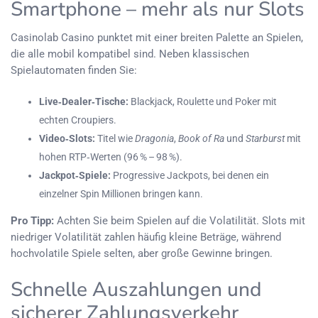
Smartphone – mehr als nur Slots
Casinolab Casino punktet mit einer breiten Palette an Spielen,
die alle mobil kompatibel sind. Neben klassischen
Spielautomaten finden Sie:
Live‑Dealer‑Tische:
Blackjack, Roulette und Poker mit
echten Croupiers.
Video‑Slots:
Titel wie
Dragonia
,
Book of Ra
und
Starburst
mit
hohen RTP‑Werten (96 % – 98 %).
Jackpot‑Spiele:
Progressive Jackpots, bei denen ein
einzelner Spin Millionen bringen kann.
Pro Tipp:
Achten Sie beim Spielen auf die Volatilität. Slots mit
niedriger Volatilität zahlen häufig kleine Beträge, während
hochvolatile Spiele selten, aber große Gewinne bringen.
Schnelle Auszahlungen und
sicherer Zahlungsverkehr