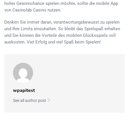
hoher Gewinnchance spielen möchte, sollte die mobile App
von Casinolab Casino nutzen.
Denken Sie immer daran, verantwortungsbewusst zu spielen
und Ihre Limits einzuhalten. So bleibt das Spielspaß erhalten
und Sie können die Vorteile des mobilen Glücksspiels voll
auskosten. Viel Erfolg und viel Spaß beim Spielen!
wpapitest
See all author post