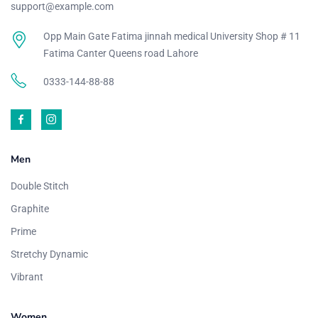
support@example.com
Opp Main Gate Fatima jinnah medical University Shop # 11
Fatima Canter Queens road Lahore
0333-144-88-88
Men
Double Stitch
Graphite
Prime
Stretchy Dynamic
Vibrant
Women