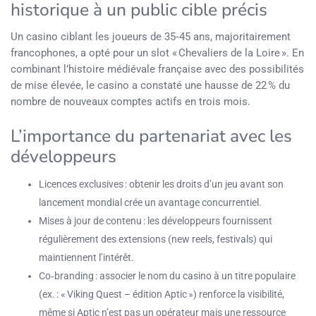
historique à un public cible précis
Un casino ciblant les joueurs de 35‑45 ans, majoritairement
francophones, a opté pour un slot « Chevaliers de la Loire ». En
combinant l’histoire médiévale française avec des possibilités
de mise élevée, le casino a constaté une hausse de 22 % du
nombre de nouveaux comptes actifs en trois mois.
L’importance du partenariat avec les
développeurs
Licences exclusives : obtenir les droits d’un jeu avant son
lancement mondial crée un avantage concurrentiel.
Mises à jour de contenu : les développeurs fournissent
régulièrement des extensions (new reels, festivals) qui
maintiennent l’intérêt.
Co‑branding : associer le nom du casino à un titre populaire
(ex. : « Viking Quest – édition Aptic ») renforce la visibilité,
même si Aptic n’est pas un opérateur mais une ressource