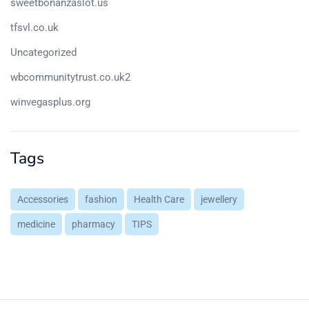
sweetbonanzaslot.us
tfsvl.co.uk
Uncategorized
wbcommunitytrust.co.uk2
winvegasplus.org
Tags
Accessories
fashion
Health Care
jewellery
medicine
pharmacy
TIPS