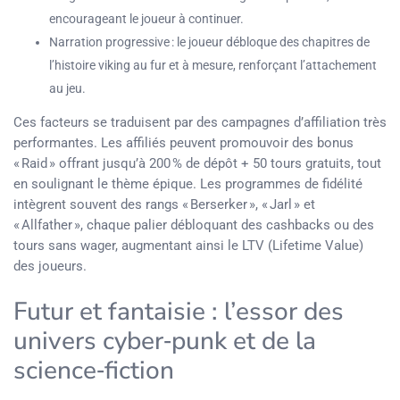
encourageant le joueur à continuer.
Narration progressive : le joueur débloque des chapitres de
l’histoire viking au fur et à mesure, renforçant l’attachement
au jeu.
Ces facteurs se traduisent par des campagnes d’affiliation très
performantes. Les affiliés peuvent promouvoir des bonus
« Raid » offrant jusqu’à 200 % de dépôt + 50 tours gratuits, tout
en soulignant le thème épique. Les programmes de fidélité
intègrent souvent des rangs « Berserker », « Jarl » et
« Allfather », chaque palier débloquant des cashbacks ou des
tours sans wager, augmentant ainsi le LTV (Lifetime Value)
des joueurs.
Futur et fantaisie : l’essor des
univers cyber‑punk et de la
science‑fiction