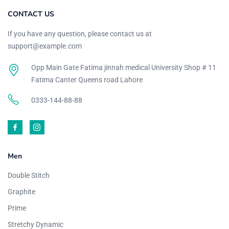
CONTACT US
If you have any question, please contact us at
support@example.com
Opp Main Gate Fatima jinnah medical University Shop # 11
Fatima Canter Queens road Lahore
0333-144-88-88
Men
Double Stitch
Graphite
Prime
Stretchy Dynamic