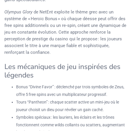
Olympus Glory
de NetEnt exploite le thème grec avec un
système de « Heroic Bonus » où chaque déesse peut offrir des
free spins additionnels ou un re‑spin, créant une dynamique de
jeu en constante évolution. Cette approche renforce la
perception de prestige du casino qui le propose : les joueurs
associent le titre à une marque fiable et sophistiquée,
renforçant la confiance.
Les mécaniques de jeu inspirées des
légendes
Bonus “Divine Favor” : déclenché par trois symboles de Zeus,
offre 5 free spins avec un multiplicateur progressif.
Tours “Pantheon” : chaque scatter active un mini‑jeu où le
joueur choisit un dieu pour révéler un gain caché.
Symboles spéciaux : les lauriers, les éclairs et les trônes
fonctionnent comme wilds collants ou scatters, augmentant