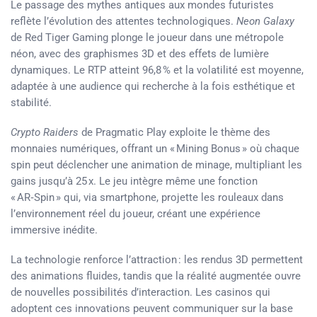
Le passage des mythes antiques aux mondes futuristes
reflète l’évolution des attentes technologiques.
Neon Galaxy
de Red Tiger Gaming plonge le joueur dans une métropole
néon, avec des graphismes 3D et des effets de lumière
dynamiques. Le RTP atteint 96,8 % et la volatilité est moyenne,
adaptée à une audience qui recherche à la fois esthétique et
stabilité.
Crypto Raiders
de Pragmatic Play exploite le thème des
monnaies numériques, offrant un « Mining Bonus » où chaque
spin peut déclencher une animation de minage, multipliant les
gains jusqu’à 25 x. Le jeu intègre même une fonction
« AR‑Spin » qui, via smartphone, projette les rouleaux dans
l’environnement réel du joueur, créant une expérience
immersive inédite.
La technologie renforce l’attraction : les rendus 3D permettent
des animations fluides, tandis que la réalité augmentée ouvre
de nouvelles possibilités d’interaction. Les casinos qui
adoptent ces innovations peuvent communiquer sur la base