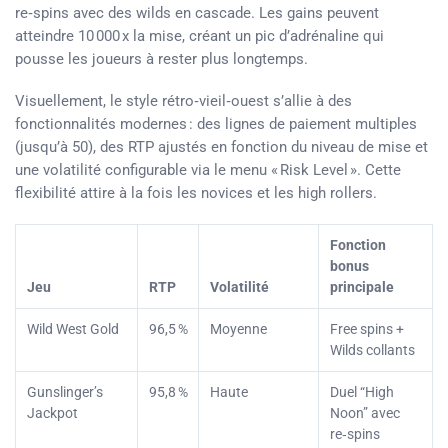
re‑spins avec des wilds en cascade. Les gains peuvent
atteindre 10 000 x la mise, créant un pic d’adrénaline qui
pousse les joueurs à rester plus longtemps.
Visuellement, le style rétro‑vieil‑ouest s’allie à des
fonctionnalités modernes : des lignes de paiement multiples
(jusqu’à 50), des RTP ajustés en fonction du niveau de mise et
une volatilité configurable via le menu « Risk Level ». Cette
flexibilité attire à la fois les novices et les high rollers.
Fonction
bonus
Jeu
RTP
Volatilité
principale
Wild West Gold
96,5 %
Moyenne
Free spins +
Wilds collants
Gunslinger’s
95,8 %
Haute
Duel “High
Jackpot
Noon” avec
re‑spins