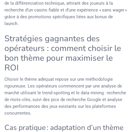
de la différenciation technique, attirant des joueurs à la
recherche d’un casino fiable et d’une expérience « sans wager »
grâce à des promotions spécifiques liées aux bonus de
launch.
Stratégies gagnantes des
opérateurs : comment choisir le
bon thème pour maximiser le
ROI
Choisir le thème adéquat repose sur une méthodologie
rigoureuse. Les opérateurs commencent par une analyse de
marché utilisant le trend‑spotting et le data mining : recherche
de mots‑clés, suivi des pics de recherche Google et analyse
des performances des jeux existants sur les plateformes
concurrentes.
Cas pratique : adaptation d’un thème