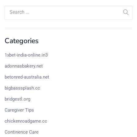
Categories
1xbet-india-online.in3
adonnasbakery.net
betonred-australia.net
bigbasssplash.cc
bridgestl.org
Caregiver Tips
chickenroadgame.cc
Continence Care