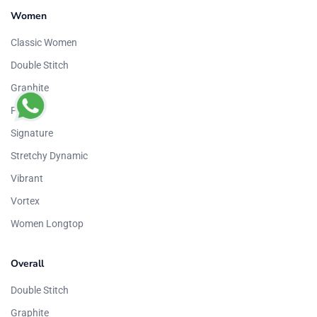
Women
Classic Women
Double Stitch
Graphite
Prime
Signature
Stretchy Dynamic
Vibrant
Vortex
Women Longtop
Overall
Double Stitch
Graphite