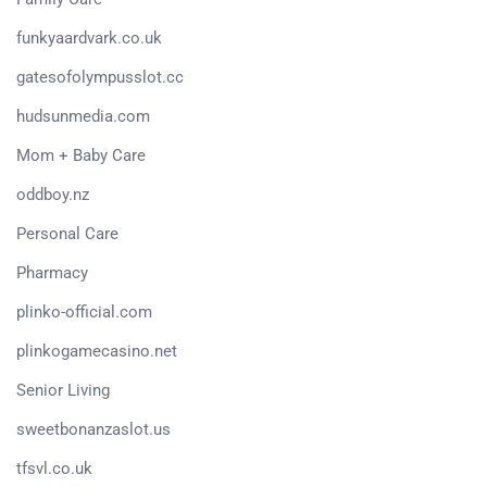
funkyaardvark.co.uk
gatesofolympusslot.cc
hudsunmedia.com
Mom + Baby Care
oddboy.nz
Personal Care
Pharmacy
plinko-official.com
plinkogamecasino.net
Senior Living
sweetbonanzaslot.us
tfsvl.co.uk