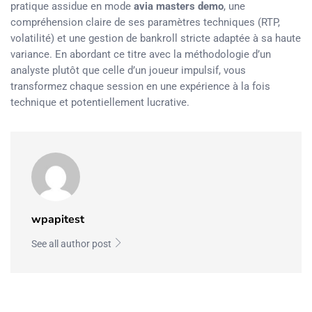
pratique assidue en mode
avia masters demo
, une
compréhension claire de ses paramètres techniques (RTP,
volatilité) et une gestion de bankroll stricte adaptée à sa haute
variance. En abordant ce titre avec la méthodologie d’un
analyste plutôt que celle d’un joueur impulsif, vous
transformez chaque session en une expérience à la fois
technique et potentiellement lucrative.
wpapitest
See all author post