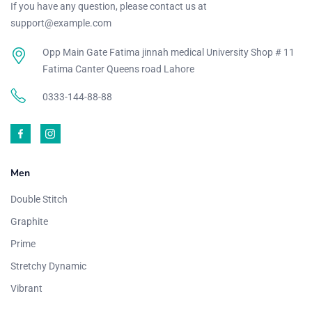
If you have any question, please contact us at
support@example.com
Opp Main Gate Fatima jinnah medical University Shop # 11
Fatima Canter Queens road Lahore
0333-144-88-88
Men
Double Stitch
Graphite
Prime
Stretchy Dynamic
Vibrant