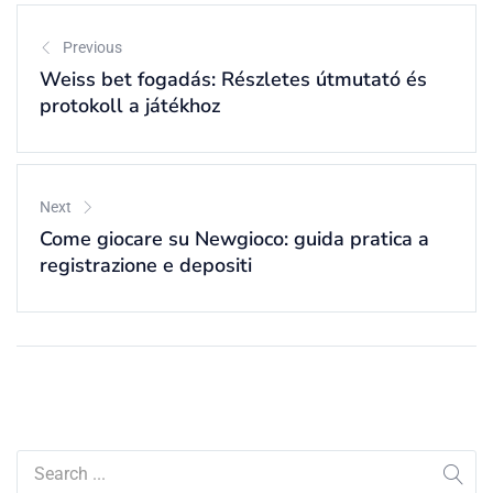
Previous
Weiss bet fogadás: Részletes útmutató és
protokoll a játékhoz
Next
Come giocare su Newgioco: guida pratica a
registrazione e depositi