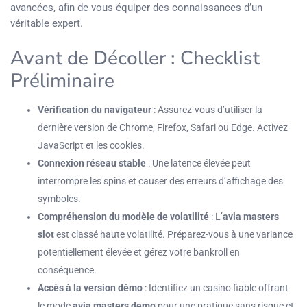
avancées, afin de vous équiper des connaissances d’un
véritable expert.
Avant de Décoller : Checklist
Préliminaire
Vérification du navigateur
: Assurez-vous d’utiliser la
dernière version de Chrome, Firefox, Safari ou Edge. Activez
JavaScript et les cookies.
Connexion réseau stable
: Une latence élevée peut
interrompre les spins et causer des erreurs d’affichage des
symboles.
Compréhension du modèle de volatilité
: L’
avia masters
slot
est classé haute volatilité. Préparez-vous à une variance
potentiellement élevée et gérez votre bankroll en
conséquence.
Accès à la version démo
: Identifiez un casino fiable offrant
le mode
avia masters demo
pour une pratique sans risque et