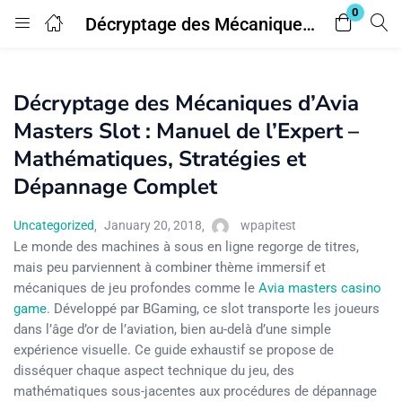
0
Décryptage des Mécaniques d’Avia Masters Slot : Manuel de l’Expert – Mathématiques, Stratégies et Dépannage Complet
Login
Décryptage des Mécaniques d’Avia
Enter your username and password to login.
Masters Slot : Manuel de l’Expert –
Mathématiques, Stratégies et
Dépannage Complet
Uncategorized
January 20, 2018
wpapitest
Remember me
Lost password?
Le monde des machines à sous en ligne regorge de titres,
mais peu parviennent à combiner thème immersif et
mécaniques de jeu profondes comme le
Avia masters casino
game
. Développé par BGaming, ce slot transporte les joueurs
dans l’âge d’or de l’aviation, bien au-delà d’une simple
expérience visuelle. Ce guide exhaustif se propose de
disséquer chaque aspect technique du jeu, des
mathématiques sous-jacentes aux procédures de dépannage