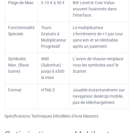
Plage de Mise
0.10 € à 50 €
Bét Level et Coin Value
souvent fusionnés dans
l’interface.
Fonctionnalité
Tours
Le multiplicateur
Spéciale
Gratuits à
s’incrémente de +1 par tour
Multiplicateur
sans win et se réinitialise
Progressif
après un paiement.
Symboles
Wild
L’avion de chasse remplace
Max. (Base
(Substitut) :
tous les symboles sauf le
Game)
jusqu’à x500
Scatter.
la mise
Format
HTML5
Jouable instantanément sur
navigateur desktop/mobile,
pas de téléchargement.
Spécifications Techniques Détaillées d’Avia Masters