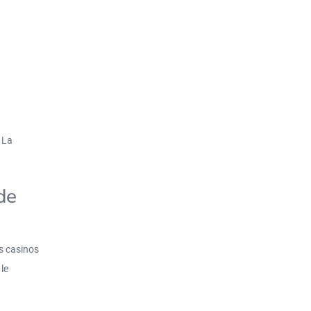
 La
 de
s casinos
le