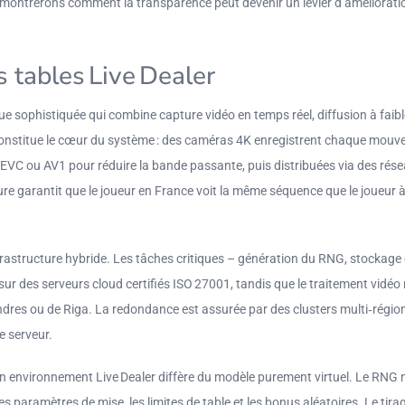
us montrerons comment la transparence peut devenir un levier d’améliorati
s tables Live Dealer
ue sophistiquée qui combine capture vidéo en temps réel, diffusion à faibl
o constitue le cœur du système : des caméras 4K enregistrent chaque mou
HEVC ou AV1 pour réduire la bande passante, puis distribuées via des rés
re garantit que le joueur en France voit la même séquence que le joueur à
frastructure hybride. Les tâches critiques – génération du RNG, stockage
ur des serveurs cloud certifiés ISO 27001, tandis que le traitement vidéo 
ndres ou de Riga. La redondance est assurée par des clusters multi‑région
e serveur.
environnement Live Dealer diffère du modèle purement virtuel. Le RNG 
 les paramètres de mise, les limites de table et les bonus aléatoires. Le tirag