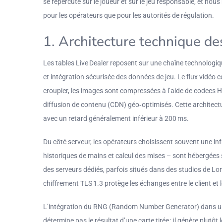
se répercute sur le joueur et sur le jeu responsable, et no
pour les opérateurs que pour les autorités de régulation.
1. Architecture technique de
Les tables Live Dealer reposent sur une chaîne technologiq
et intégration sécurisée des données de jeu. Le flux vidé
croupier, les images sont compressées à l’aide de codecs 
diffusion de contenu (CDN) géo‑optimisés. Cette architectu
avec un retard généralement inférieur à 200 ms.
Du côté serveur, les opérateurs choisissent souvent une in
historiques de mains et calcul des mises – sont hébergées s
des serveurs dédiés, parfois situés dans des studios de Lo
chiffrement TLS 1.3 protège les échanges entre le client et l
L’intégration du RNG (Random Number Generator) dans un 
détermine pas le résultat d’une carte tirée ; il génère plutôt