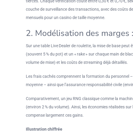
tierces. Chaque vérification coûte entre 0,30 € et 0,70 €, 
couche de surveillance des transactions, avec des coûts de l
mensuels pour un casino de taille moyenne.
2. Modélisation des marges : 
Sur une table Live Dealer de roulette, la mise de base peut
(souvent 5 % du pot) et un « rake » sur chaque main de blackj
volume de mise) et les coûts de streaming déjà détaillés.
Les frais cachés comprennent la formation du personnel –
moyenne – ainsi que l’assurance responsabilité civile (envi
Comparativement, un jeu RNG classique comme la machine à s
(environ 2 % du volume). Ainsi, les économies réalisées sur 
compense largement ces gains.
Illustration chiffrée