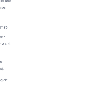
tent une
uros
ino
aler
on 3 % du
en
s).
giciel