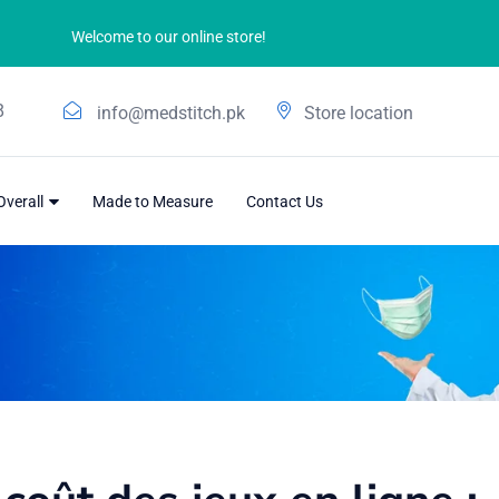
Welcome to our online store!
8
info@medstitch.pk
Store location
Overall
Made to Measure
Contact Us