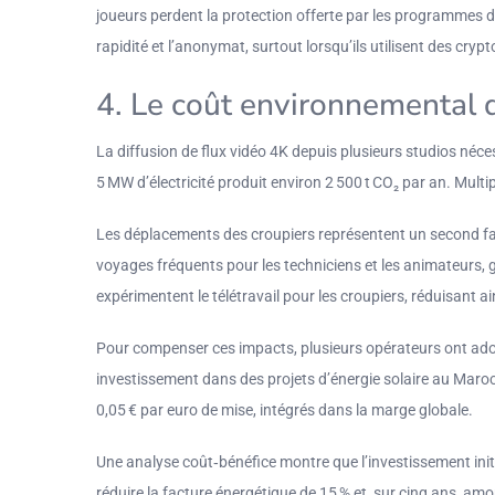
joueurs perdent la protection offerte par les programmes d’au
rapidité et l’anonymat, surtout lorsqu’ils utilisent des cry
4. Le coût environnemental du
La diffusion de flux vidéo 4K depuis plusieurs studios n
5 MW d’électricité produit environ 2 500 t CO₂ par an. Multip
Les déplacements des croupiers représentent un second fa
voyages fréquents pour les techniciens et les animateurs
expérimentent le télétravail pour les croupiers, réduisant
Pour compenser ces impacts, plusieurs opérateurs ont ado
investissement dans des projets d’énergie solaire au Maro
0,05 € par euro de mise, intégrés dans la marge globale.
Une analyse coût‑bénéfice montre que l’investissement init
réduire la facture énergétique de 15 % et, sur cinq ans, am