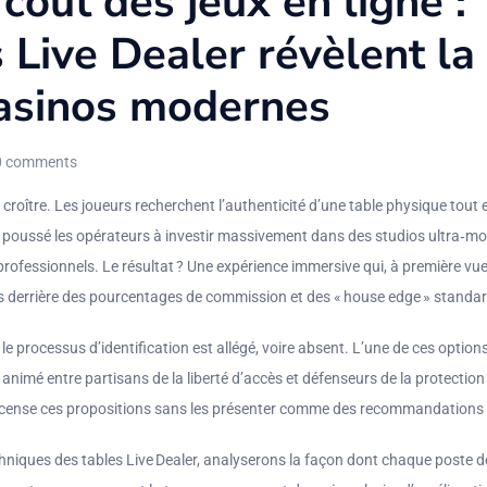
coût des jeux en ligne :
Live Dealer révèlent la
casinos modernes
0
comments
croître. Les joueurs recherchent l’authenticité d’une table physique tout 
 poussé les opérateurs à investir massivement dans des studios ultra‑m
 professionnels. Le résultat ? Une expérience immersive qui, à première vu
s derrière des pourcentages de commission et des « house edge » standa
le processus d’identification est allégé, voire absent. L’une de ces option
t animé entre partisans de la liberté d’accès et défenseurs de la protection
recense ces propositions sans les présenter comme des recommandations of
hniques des tables Live Dealer, analyserons la façon dont chaque poste 