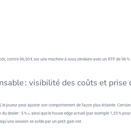
mpôt, contre 96,50 € sur une machine à sous similaire avec un RTP de 96 %.
sable : visibilité des coûts et prise
 le joueur peut ajuster son comportement de façon plus éclairée. Certain
u dealer : 5 % », ainsi que le house edge actuel (par exemple 1,35 % pour 
orsqu’une session se solde par un petit gain net.