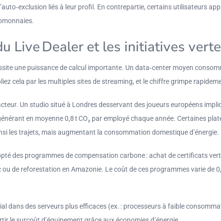
to‑exclusion liés à leur profil. En contrepartie, certains utilisateurs app
ptomonnaies.
 Live Dealer et les initiatives vert
écessite une puissance de calcul importante. Un data‑center moyen conso
liez cela par les multiples sites de streaming, et le chiffre grimpe rapidem
cteur. Un studio situé à Londres desservant des joueurs européens impli
, générant en moyenne 0,8 t CO₂ par employé chaque année. Certaines pla
 ainsi les trajets, mais augmentant la consommation domestique d’énergie.
pté des programmes de compensation carbone : achat de certificats vert
c ou de reforestation en Amazonie. Le coût de ces programmes varie de 0
ial dans des serveurs plus efficaces (ex. : processeurs à faible consomma
ortir le surcoût d’équipement grâce aux économies d’énergie.