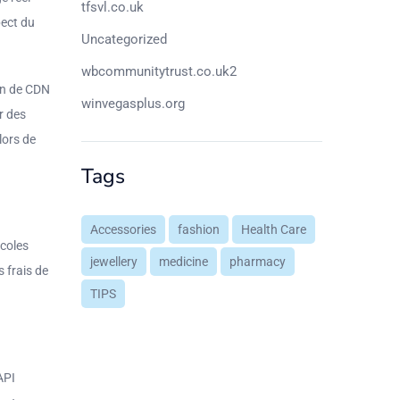
tfsvl.co.uk
pect du
Uncategorized
wbcommunitytrust.co.uk2
ion de CDN
winvegasplus.org
r des
lors de
Tags
Accessories
fashion
Health Care
ocoles
jewellery
medicine
pharmacy
 frais de
TIPS
API