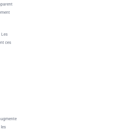
sparent
rement
. Les
ent ces
s augmente
 les