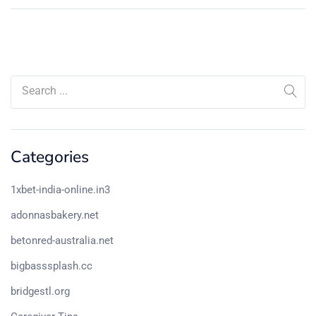
Categories
1xbet-india-online.in3
adonnasbakery.net
betonred-australia.net
bigbasssplash.cc
bridgestl.org