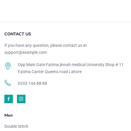
CONTACT US
If you have any question, please contact us at
support@example.com
Opp Main Gate Fatima jinnah medical University Shop # 11
Fatima Canter Queens road Lahore
0333-144-88-88
Men
Double Stitch