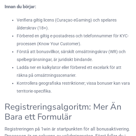
Innan du börjar:
Verifiera giltig licens (Curaçao eGaming) och spelares
ålderskrav (18+).
Förbered en giltig e-postadress och telefonnummer för KYC-
processen (Know Your Customer).
Förstå att bonusvillkor, särskilt omsättningskrav (WR) och
spelbegränsningar, är juridiskt bindande.
Ladda ner en kalkylator eller förbered ett excelark för att
räkna på omsättningsscenarier.
Kontrollera geografiska restriktioner; vissa bonuser kan vara
territorie-specifika.
Registreringsalgoritm: Mer Än
Bara ett Formulär
Registreringen på 1win är startpunkten för all bonusaktivering.
Processen är en sekvens av valideringssteg. Först fyller du i