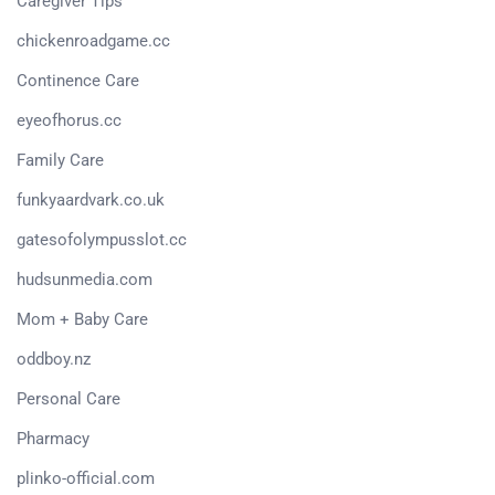
Caregiver Tips
chickenroadgame.cc
Continence Care
eyeofhorus.cc
Family Care
funkyaardvark.co.uk
gatesofolympusslot.cc
hudsunmedia.com
Mom + Baby Care
oddboy.nz
Personal Care
Pharmacy
plinko-official.com