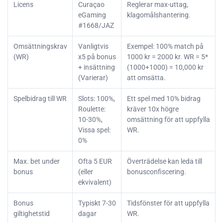
Licens
Curaçao
Reglerar max-uttag,
eGaming
klagomålshantering.
#1668/JAZ
Omsättningskrav
Vanligtvis
Exempel: 100% match på
(WR)
x5 på bonus
1000 kr = 2000 kr. WR = 5*
+ insättning
(1000+1000) = 10,000 kr
(Varierar)
att omsätta.
Spelbidrag till WR
Slots: 100%,
Ett spel med 10% bidrag
Roulette:
kräver 10x högre
10-30%,
omsättning för att uppfylla
Vissa spel:
WR.
0%
Max. bet under
Ofta 5 EUR
Överträdelse kan leda till
bonus
(eller
bonusconfiscering.
ekvivalent)
Bonus
Typiskt 7-30
Tidsfönster för att uppfylla
giltighetstid
dagar
WR.