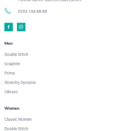
0333-144-88-88
Men
Double Stitch
Graphite
Prime
Stretchy Dynamic
Vibrant
Women
Classic Women
Double Stitch