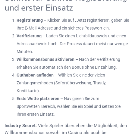
und erster Einsatz
Registrierung
– Klicken Sie auf „Jetzt registrieren“, geben Sie
Ihre E‑Mail-Adresse und ein sicheres Passwort ein.
Verifizierung
– Laden Sie einen Lichtbildausweis und einen
Adressnachweis hoch. Der Prozess dauert meist nur wenige
Minuten.
Willkommensbonus aktivieren
– Nach der Verifizierung
erhalten Sie automatisch den Bonus ohne Einzahlung.
Guthaben aufladen
– Wählen Sie eine der vielen
Zahlungsmethoden (Sofortüberweisung, Trustly,
Kreditkarte).
Erste Wette platzieren
– Navigieren Sie zum
Sportwetten‑Bereich, wählen Sie ein Spiel und setzen Sie
Ihren ersten Einsatz.
Industry Secret:
Viele Spieler übersehen die Möglichkeit, den
Willkommensbonus sowohl im Casino als auch bei