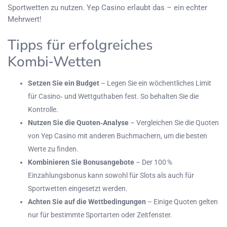
Sportwetten zu nutzen. Yep Casino erlaubt das – ein echter
Mehrwert!
Tipps für erfolgreiches
Kombi‑Wetten
Setzen Sie ein Budget
– Legen Sie ein wöchentliches Limit
für Casino‑ und Wettguthaben fest. So behalten Sie die
Kontrolle.
Nutzen Sie die Quoten‑Analyse
– Vergleichen Sie die Quoten
von Yep Casino mit anderen Buchmachern, um die besten
Werte zu finden.
Kombinieren Sie Bonusangebote
– Der 100 %
Einzahlungsbonus kann sowohl für Slots als auch für
Sportwetten eingesetzt werden.
Achten Sie auf die Wettbedingungen
– Einige Quoten gelten
nur für bestimmte Sportarten oder Zeitfenster.