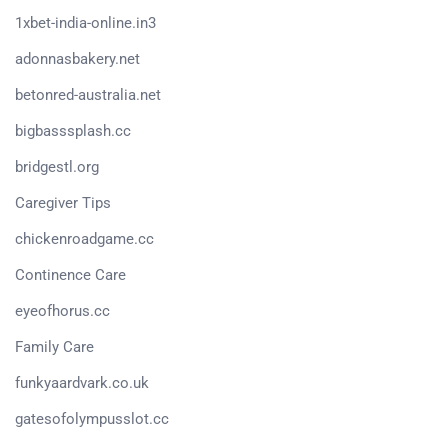
1xbet-india-online.in3
adonnasbakery.net
betonred-australia.net
bigbasssplash.cc
bridgestl.org
Caregiver Tips
chickenroadgame.cc
Continence Care
eyeofhorus.cc
Family Care
funkyaardvark.co.uk
gatesofolympusslot.cc