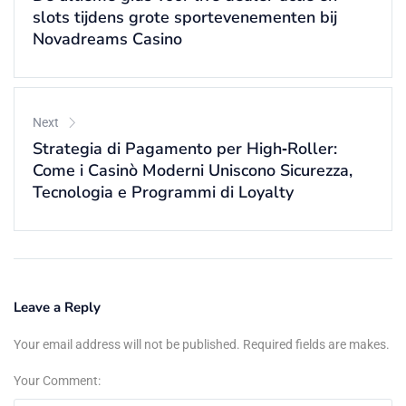
slots tijdens grote sportevenementen bij
Novadreams Casino
Next
Strategia di Pagamento per High‑Roller:
Come i Casinò Moderni Uniscono Sicurezza,
Tecnologia e Programmi di Loyalty
Leave a Reply
Your email address will not be published. Required fields are makes.
Your Comment: