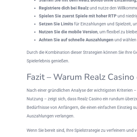
Starten Sie mit dem Realz Bonus ohne Einzahlung
Registriere dich bei Realz
und nutze den Willkommen
Spielen Sie zuerst Spiele mit hoher RTP
und niedri
Setzen Sie Limits
für Einzahlungen und Spielzeit, 
Nutzen Sie die mobile Version
, um flexibel zu ble
Achten Sie auf schnelle Auszahlungen
und wählen 
Durch die Kombination dieser Strategien können Sie Ihre 
Spielerlebnis genießen.
Fazit – Warum Realz Casino d
Nach einer gründlichen Analyse der wichtigsten Kriterien 
Nutzung – zeigt sich, dass Realz Casino ein rundum überzeu
Bedürfnisse von Anfängern, die einen einfachen Einstieg s
Auszahlungen verlangen.
Wenn Sie bereit sind, Ihre Spielstrategie zu verfeinern und v