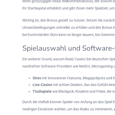
einen großzügigen Realz Willkommensbonus, der sowohl de
Ihr Startkapital erheblich und gibt Ihnen mehr Spielzeit, u
Wichtig ist, den Bonus gezielt zu nutzen: Setzen Sie zunäch
Umsatzbedingungen schneller zu erfüllen und den Bonus in e
bei hochvolatilen Slots kann es länger dauern, bis Gewinne
Spielauswahl und Software‑
Ein weiterer Grund, warum Realz Casino bei deutschen Spieler
namhaften Software‑Providern wie NetEnt, Microgaming 
Slots
mit innovativen Features, Megajackpots und h
Live‑Casino
mit echten Dealern, das das Gefühl eine
Tischspiele
wie Blackjack, Roulette und Poker, die 
Durch die Vielfalt können Spieler von Anfang an das Spiel f
niedrigen Einsätzen wählen, um das Risiko zu minimieren, 