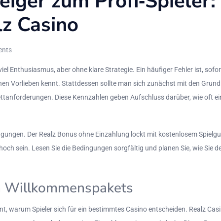
iger zum Profi‑Spieler:
lz Casino
nts
iel Enthusiasmus, aber ohne klare Strategie. Ein häufiger Fehler ist, sofo
enen Vorlieben kennt. Stattdessen sollte man sich zunächst mit den Grund
ettanforderungen. Diese Kennzahlen geben Aufschluss darüber, wie oft ein
dingungen. Der Realz Bonus ohne Einzahlung lockt mit kostenlosem Spielg
h sein. Lesen Sie die Bedingungen sorgfältig und planen Sie, wie Sie 
en Willkommenspakets
nt, warum Spieler sich für ein bestimmtes Casino entscheiden. Realz Casi