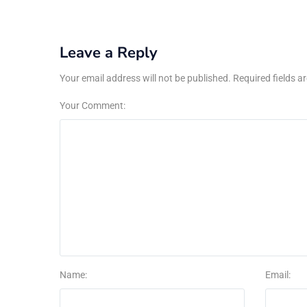
Leave a Reply
Your email address will not be published. Required fields a
Your Comment:
Name:
Email: