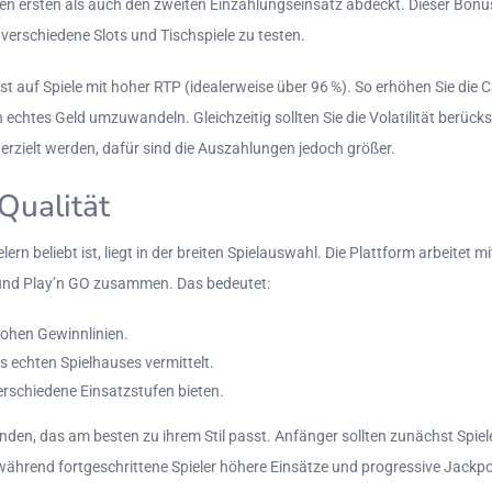
n ersten als auch den zweiten Einzahlungseinsatz abdeckt. Dieser Bonu
m verschiedene Slots und Tischspiele zu testen.
st auf Spiele mit hoher RTP (idealerweise über 96 %). So erhöhen Sie die 
chtes Geld umzuwandeln. Gleichzeitig sollten Sie die Volatilität berücks
 erzielt werden, dafür sind die Auszahlungen jedoch größer.
Qualität
n beliebt ist, liegt in der breiten Spielauswahl. Die Plattform arbeitet mi
und Play’n GO zusammen. Das bedeutet:
ohen Gewinnlinien.
s echten Spielhauses vermittelt.
verschiedene Einsatzstufen bieten.
inden, das am besten zu ihrem Stil passt. Anfänger sollten zunächst Spiel
während fortgeschrittene Spieler höhere Einsätze und progressive Jackp