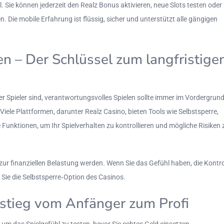
eil. Sie können jederzeit den Realz Bonus aktivieren, neue Slots testen oder
 Die mobile Erfahrung ist flüssig, sicher und unterstützt alle gängigen
n – Der Schlüssel zum langfristige
ner Spieler sind, verantwortungsvolles Spielen sollte immer im Vordergrun
 Viele Plattformen, darunter Realz Casino, bieten Tools wie Selbstsperre,
Funktionen, um Ihr Spielverhalten zu kontrollieren und mögliche Risiken 
zur finanziellen Belastung werden. Wenn Sie das Gefühl haben, die Kontro
n Sie die Selbstsperre‑Option des Casinos.
fstieg vom Anfänger zum Profi