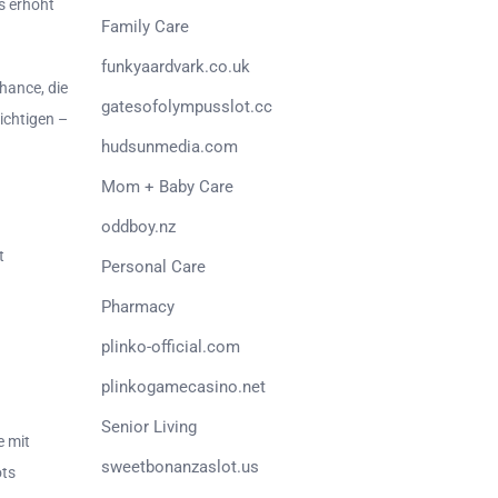
s erhöht
Family Care
funkyaardvark.co.uk
Chance, die
gatesofolympusslot.cc
ichtigen –
hudsunmedia.com
Mom + Baby Care
oddboy.nz
t
Personal Care
Pharmacy
plinko-official.com
plinkogamecasino.net
Senior Living
e mit
sweetbonanzaslot.us
ots