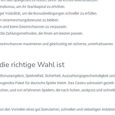
, um das Spielgefühl zu testen, bevor Sie echtes Geld einsetzen.
sbonus, um Ihr Startkapital zu erhöhen.
ger Volatilität, um die Bonusbedingungen schneller zu erfüllen.
um verantwortungsbewusst zu bleiben.
iben und keine Gewinnchancen zu verpassen.
Sie Zahlungsmethoden, die Ihnen am besten passen.
Gewinnchancen maximieren und gleichzeitig ein sicheres, unterhaltsames
ie richtige Wahl ist
– Bonusangebot, Spielvielfalt, Sicherheit, Auszahlungsgeschwindigkeit un
gendes Paket für deutsche Spieler bietet. Das Casino adressiert gezielt 
uchen, und von erfahrenen Spielern, die nach hohen Jackpots und schnell
on den Vorteilen eines gut lizenzierten, schnellen und vielseitigen Anbiete