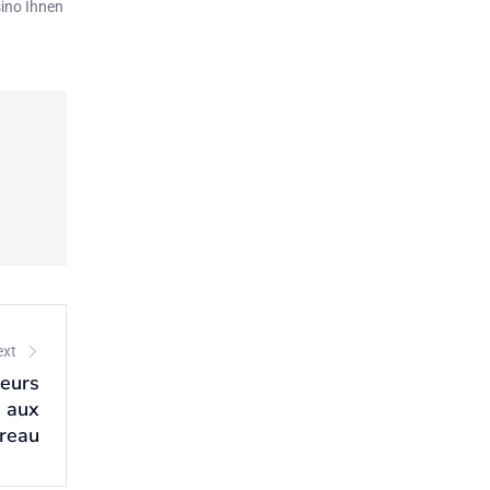
sino Ihnen
ext
ueurs
s aux
ureau