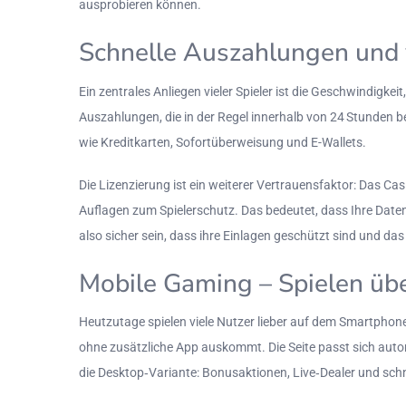
ausprobieren können.
Schnelle Auszahlungen und 
Ein zentrales Anliegen vieler Spieler ist die Geschwindigke
Auszahlungen, die in der Regel innerhalb von 24 Stunden
wie Kreditkarten, Sofortüberweisung und E-Wallets.
Die Lizenzierung ist ein weiterer Vertrauensfaktor: Das Cas
Auflagen zum Spielerschutz. Das bedeutet, dass Ihre Daten
also sicher sein, dass ihre Einlagen geschützt sind und das
Mobile Gaming – Spielen über
Heutzutage spielen viele Nutzer lieber auf dem Smartphone 
ohne zusätzliche App auskommt. Die Seite passt sich auto
die Desktop‑Variante: Bonusaktionen, Live‑Dealer und sch