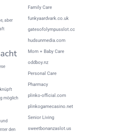
Family Care
funkyaardvark.co.uk
e, aber
aft
gatesofolympusslot.cc
hudsunmedia.com
macht
Mom + Baby Care
oddboy.nz
ese
Personal Care
Pharmacy
eknüpft
plinko-official.com
ng möglich
plinkogamecasino.net
Senior Living
n und
sweetbonanzaslot.us
nter den