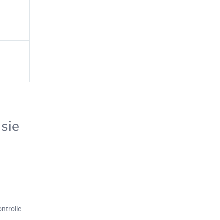
 sie
ontrolle