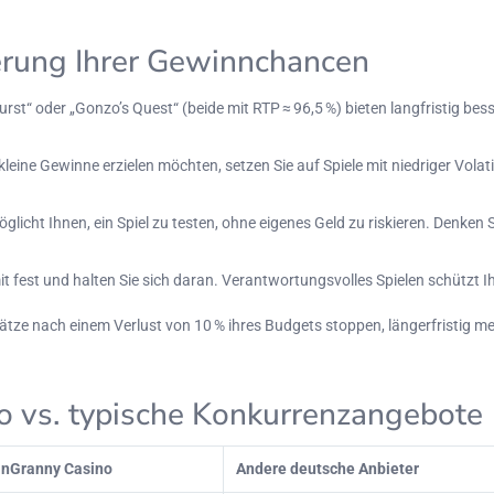
ierung Ihrer Gewinnchancen
burst“ oder „Gonzo’s Quest“ (beide mit RTP ≈ 96,5 %) bieten langfristig bes
 kleine Gewinne erzielen möchten, setzen Sie auf Spiele mit niedriger Volati
öglicht Ihnen, ein Spiel zu testen, ohne eigenes Geld zu riskieren. Denken 
imit fest und halten Sie sich daran. Verantwortungsvolles Spielen schützt I
sätze nach einem Verlust von 10 % ihres Budgets stoppen, längerfristig me
o vs. typische Konkurrenzangebote
inGranny Casino
Andere deutsche Anbieter