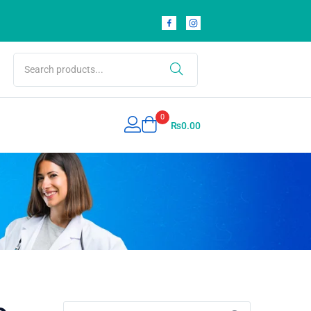
0
₨
0.00