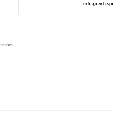
erfolgreich sp
re makes.