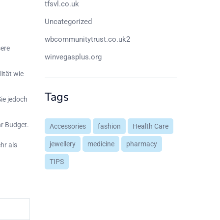
tfsvl.co.uk
Uncategorized
wbcommunitytrust.co.uk2
sere
winvegasplus.org
lität wie
Tags
Sie jedoch
hr Budget.
Accessories
fashion
Health Care
jewellery
medicine
pharmacy
hr als
TIPS