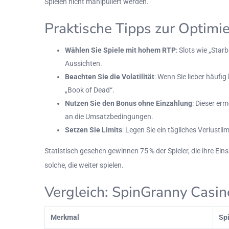
Spielen nicht manipuliert werden.
Praktische Tipps zur Optim
Wählen Sie Spiele mit hohem RTP
: Slots wie „Star
Aussichten.
Beachten Sie die Volatilität
: Wenn Sie lieber häufig
„Book of Dead“.
Nutzen Sie den Bonus ohne Einzahlung
: Dieser erm
an die Umsatzbedingungen.
Setzen Sie Limits
: Legen Sie ein tägliches Verlustl
Statistisch gesehen gewinnen 75 % der Spieler, die ihre Ein
solche, die weiter spielen.
Vergleich: SpinGranny Casin
Merkmal
Sp