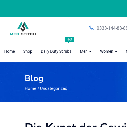
0333-144-88-8
Hot
Home
Shop
Daily Duty Scrubs
Men
Women
Blog
Home
/
Uncategorized