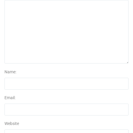
Name:
Email:
Website