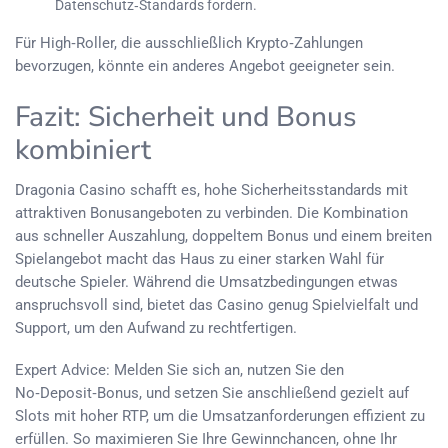
Datenschutz‑Standards fordern.
Für High‑Roller, die ausschließlich Krypto‑Zahlungen
bevorzugen, könnte ein anderes Angebot geeigneter sein.
Fazit: Sicherheit und Bonus
kombiniert
Dragonia Casino schafft es, hohe Sicherheitsstandards mit
attraktiven Bonusangeboten zu verbinden. Die Kombination
aus schneller Auszahlung, doppeltem Bonus und einem breiten
Spielangebot macht das Haus zu einer starken Wahl für
deutsche Spieler. Während die Umsatzbedingungen etwas
anspruchsvoll sind, bietet das Casino genug Spielvielfalt und
Support, um den Aufwand zu rechtfertigen.
Expert Advice: Melden Sie sich an, nutzen Sie den
No‑Deposit‑Bonus, und setzen Sie anschließend gezielt auf
Slots mit hoher RTP, um die Umsatzanforderungen effizient zu
erfüllen. So maximieren Sie Ihre Gewinnchancen, ohne Ihr