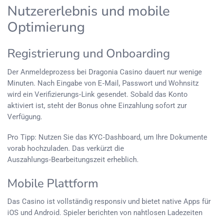
Nutzererlebnis und mobile
Optimierung
Registrierung und Onboarding
Der Anmeldeprozess bei Dragonia Casino dauert nur wenige
Minuten. Nach Eingabe von E‑Mail, Passwort und Wohnsitz
wird ein Verifizierungs‑Link gesendet. Sobald das Konto
aktiviert ist, steht der Bonus ohne Einzahlung sofort zur
Verfügung.
Pro Tipp: Nutzen Sie das KYC‑Dashboard, um Ihre Dokumente
vorab hochzuladen. Das verkürzt die
Auszahlungs‑Bearbeitungszeit erheblich.
Mobile Plattform
Das Casino ist vollständig responsiv und bietet native Apps für
iOS und Android. Spieler berichten von nahtlosen Ladezeiten