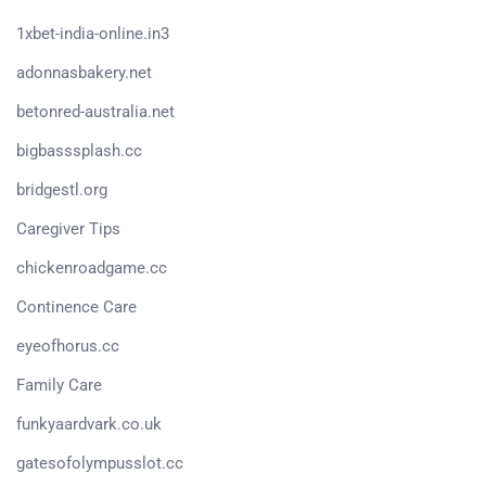
1xbet-india-online.in3
adonnasbakery.net
betonred-australia.net
bigbasssplash.cc
bridgestl.org
Caregiver Tips
chickenroadgame.cc
Continence Care
eyeofhorus.cc
Family Care
funkyaardvark.co.uk
gatesofolympusslot.cc