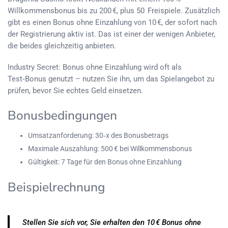
Willkommensbonus bis zu 200 €, plus 50 Freispiele. Zusätzlich
gibt es einen Bonus ohne Einzahlung von 10 €, der sofort nach
der Registrierung aktiv ist. Das ist einer der wenigen Anbieter,
die beides gleichzeitig anbieten.
Industry Secret: Bonus ohne Einzahlung wird oft als
Test‑Bonus genutzt – nutzen Sie ihn, um das Spielangebot zu
prüfen, bevor Sie echtes Geld einsetzen.
Bonusbedingungen
Umsatzanforderung: 30‑x des Bonusbetrags
Maximale Auszahlung: 500 € bei Willkommensbonus
Gültigkeit: 7 Tage für den Bonus ohne Einzahlung
Beispielrechnung
Stellen Sie sich vor, Sie erhalten den 10 € Bonus ohne