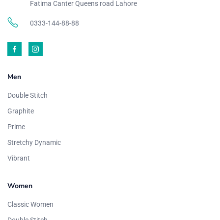
Fatima Canter Queens road Lahore
0333-144-88-88
Men
Double Stitch
Graphite
Prime
Stretchy Dynamic
Vibrant
Women
Classic Women
Double Stitch