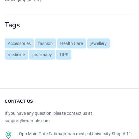
Tags
Accessories
fashion
Health Care
jewellery
medicine
pharmacy
TIPS
CONTACT US
If you have any question, please contact us at
support@example.com
Opp Main Gate Fatima jinnah medical University Shop # 11