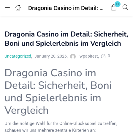
0
Dragonia Casino im Detail: Sicherheit, Boni und Spielerlebnis im Vergleich
Login
Dragonia Casino im Detail: Sicherheit,
Enter your username and password to login.
Boni und Spielerlebnis im Vergleich
0
Uncategorized
January 20, 2026
wpapitest
Dragonia Casino im
Remember me
Lost password?
Detail: Sicherheit, Boni
und Spielerlebnis im
Vergleich
Um die richtige Wahl für Ihr Online‑Glücksspiel zu treffen,
schauen wir uns mehrere zentrale Kriterien an: