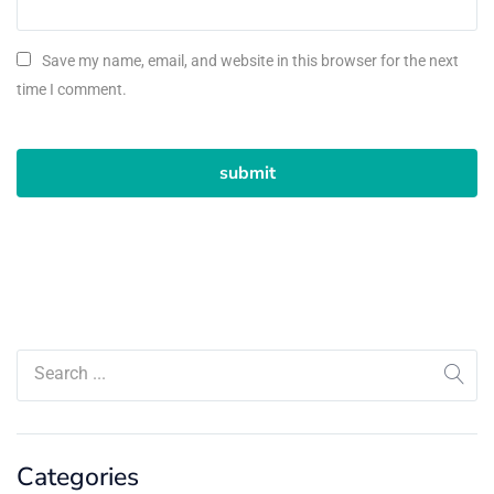
Save my name, email, and website in this browser for the next
time I comment.
Categories