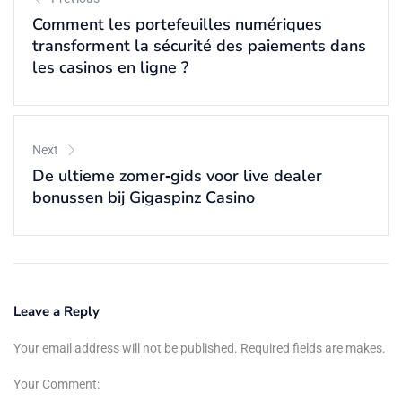
Comment les portefeuilles numériques
transforment la sécurité des paiements dans
les casinos en ligne ?
Next
De ultieme zomer‑gids voor live dealer
bonussen bij Gigaspinz Casino
Leave a Reply
Your email address will not be published. Required fields are makes.
Your Comment: