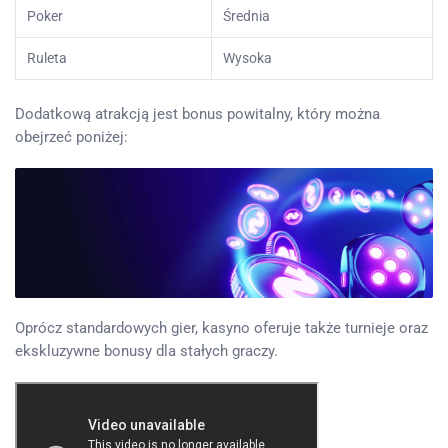
Poker
Średnia
Ruleta
Wysoka
Dodatkową atrakcją jest bonus powitalny, który można
obejrzeć poniżej:
Oprócz standardowych gier, kasyno oferuje także turnieje oraz
ekskluzywne bonusy dla stałych graczy.