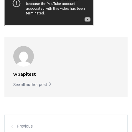
wpapitest
See all author post
Previous