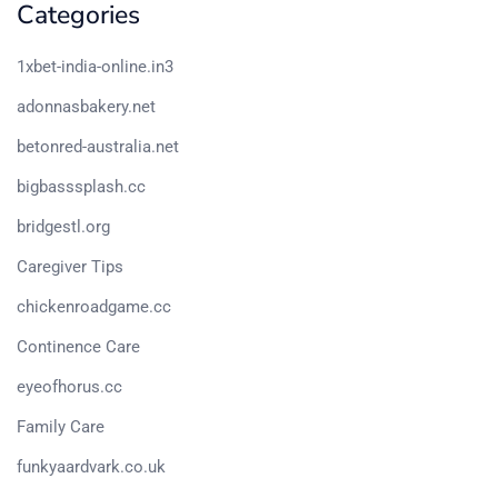
Categories
1xbet-india-online.in3
adonnasbakery.net
betonred-australia.net
bigbasssplash.cc
bridgestl.org
Caregiver Tips
chickenroadgame.cc
Continence Care
eyeofhorus.cc
Family Care
funkyaardvark.co.uk