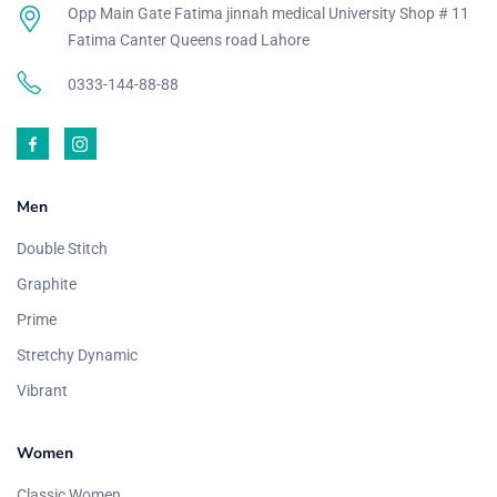
Opp Main Gate Fatima jinnah medical University Shop # 11
Fatima Canter Queens road Lahore
0333-144-88-88
Men
Double Stitch
Graphite
Prime
Stretchy Dynamic
Vibrant
Women
Classic Women