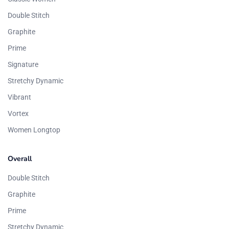
Double Stitch
Graphite
Prime
Signature
Stretchy Dynamic
Vibrant
Vortex
Women Longtop
Overall
Double Stitch
Graphite
Prime
Stretchy Dynamic