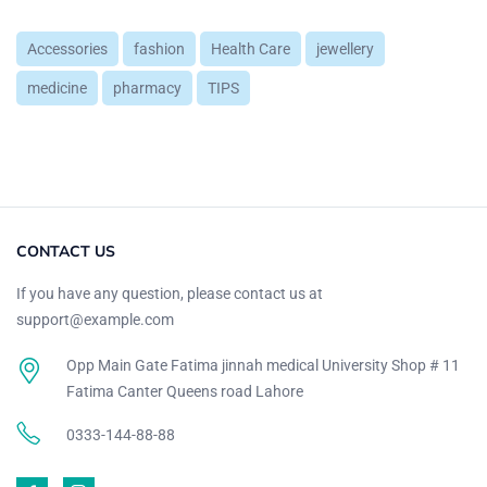
Accessories
fashion
Health Care
jewellery
medicine
pharmacy
TIPS
CONTACT US
If you have any question, please contact us at
support@example.com
Opp Main Gate Fatima jinnah medical University Shop # 11
Fatima Canter Queens road Lahore
0333-144-88-88