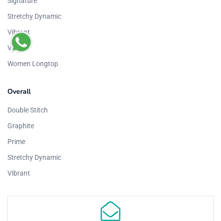
Signature
Stretchy Dynamic
Vibrant
Vortex
Women Longtop
Overall
Double Stitch
Graphite
Prime
Stretchy Dynamic
Vibrant