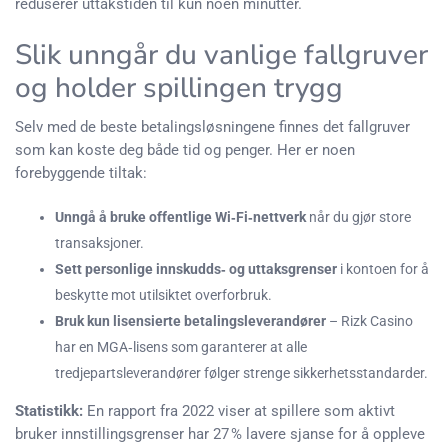
reduserer uttakstiden til kun noen minutter.
Slik unngår du vanlige fallgruver
og holder spillingen trygg
Selv med de beste betalingsløsningene finnes det fallgruver
som kan koste deg både tid og penger. Her er noen
forebyggende tiltak:
Unngå å bruke offentlige Wi‑Fi‑nettverk
når du gjør store
transaksjoner.
Sett personlige innskudds‑ og uttaksgrenser
i kontoen for å
beskytte mot utilsiktet overforbruk.
Bruk kun lisensierte betalingsleverandører
– Rizk Casino
har en MGA‑lisens som garanterer at alle
tredjepartsleverandører følger strenge sikkerhetsstandarder.
Statistikk:
En rapport fra 2022 viser at spillere som aktivt
bruker innstillingsgrenser har 27 % lavere sjanse for å oppleve