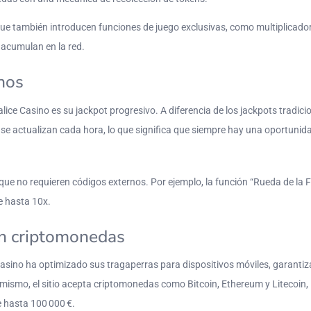
que también introducen funciones de juego exclusivas, como multiplicado
 acumulan en la red.
rnos
lice Casino es su jackpot progresivo. A diferencia de los jackpots tradici
 se actualizan cada hora, lo que significa que siempre hay una oportunid
ue no requieren códigos externos. Por ejemplo, la función “Rueda de la 
e hasta 10x.
on criptomonedas
asino ha optimizado sus tragaperras para dispositivos móviles, garanti
imismo, el sitio acepta criptomonedas como Bitcoin, Ethereum y Litecoin, 
e hasta 100 000 €.