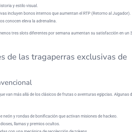
toria y estilo visual.
ivas incluyen bonos internos que aumentan el RTP (Retorno al Jugador).
cos conocen eleva la adrenalina.
 menos tres slots diferentes por semana aumentan su satisfacción en un 
es de las tragaperras exclusivas de
nvencional
que van más allá de los clásicos de frutas o aventuras egipcias. Algunas 
 de neón y rondas de bonificación que activan misiones de hackeo.
 dioses, llamas y premios ocultos.
nedas con una mecánica de recolección de tokens.