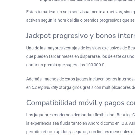
Estas temáticas no solo son visualmente atractivas, sino 
activan según la hora del día o premios progresivos que se
Jackpot progresivo y bonos inte
Una de las mayores ventajas de los slots exclusivos de Beta
que pueden tardar meses en dispararse, los de este casino
ganar un premio que supera los 100 000 €.
Además, muchos de estos juegos incluyen bonos internos q
en
Ciberpunk City
otorga giros gratis con multiplicadores d
Compatibilidad móvil y pagos c
Los jugadores modernos demandan flexibilidad. Betalice C
la experiencia sea fluida tanto en Android como en iOS. As
permite retiros rápidos y seguros, con límites mensuales d