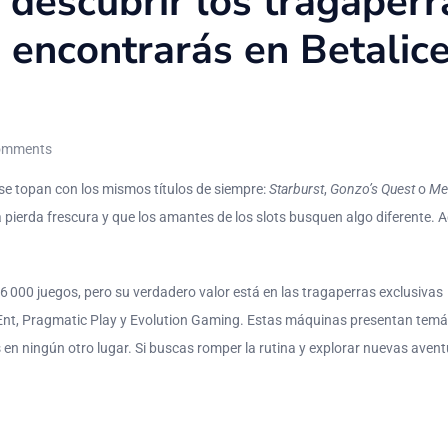
a descubrir los tragaperr
 encontrarás en Betalic
omments
 se topan con los mismos títulos de siempre:
Starburst
,
Gonzo’s Quest
o
Me
pierda frescura y que los amantes de los slots busquen algo diferente. A
 6 000 juegos, pero su verdadero valor está en las tragaperras exclusivas
nt, Pragmatic Play y Evolution Gaming. Estas máquinas presentan temá
en ningún otro lugar. Si buscas romper la rutina y explorar nuevas avent