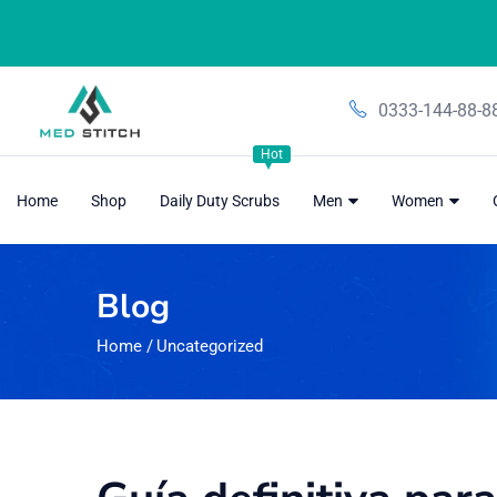
0333-144-88-8
Hot
Home
Shop
Daily Duty Scrubs
Men
Women
Blog
Home
/
Uncategorized