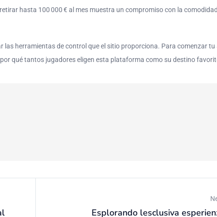
y retirar hasta 100 000 € al mes muestra un compromiso con la comodidad
 las herramientas de control que el sitio proporciona. Para comenzar tu
por qué tantos jugadores eligen esta plataforma como su destino favorit
N
al
Esplorando lesclusiva esperien