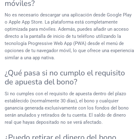
móviles?
No es necesario descargar una aplicación desde Google Play
o Apple App Store. La plataforma está completamente
optimizada para móviles. Además, puedes añadir un acceso
directo a la pantalla de inicio de tu teléfono utilizando la
tecnología Progressive Web App (PWA) desde el menú de
opciones de tu navegador móvil, lo que ofrece una experiencia
similar a una app nativa.
¿Qué pasa si no cumplo el requisito
de apuesta del bono?
Si no cumples con el requisito de apuesta dentro del plazo
establecido (normalmente 30 días), el bono y cualquier
ganancia generada exclusivamente con los fondos del bono
serán anulados y retirados de tu cuenta. El saldo de dinero
real que hayas depositado no se verá afectado.
¿Puedo retirar el dinero del bono