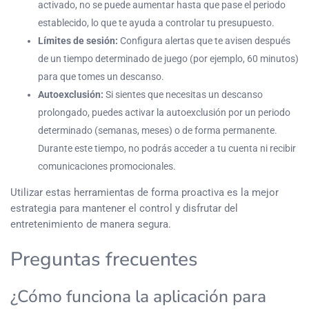
activado, no se puede aumentar hasta que pase el periodo
establecido, lo que te ayuda a controlar tu presupuesto.
Límites de sesión:
Configura alertas que te avisen después
de un tiempo determinado de juego (por ejemplo, 60 minutos)
para que tomes un descanso.
Autoexclusión:
Si sientes que necesitas un descanso
prolongado, puedes activar la autoexclusión por un periodo
determinado (semanas, meses) o de forma permanente.
Durante este tiempo, no podrás acceder a tu cuenta ni recibir
comunicaciones promocionales.
Utilizar estas herramientas de forma proactiva es la mejor
estrategia para mantener el control y disfrutar del
entretenimiento de manera segura.
Preguntas frecuentes
¿Cómo funciona la aplicación para