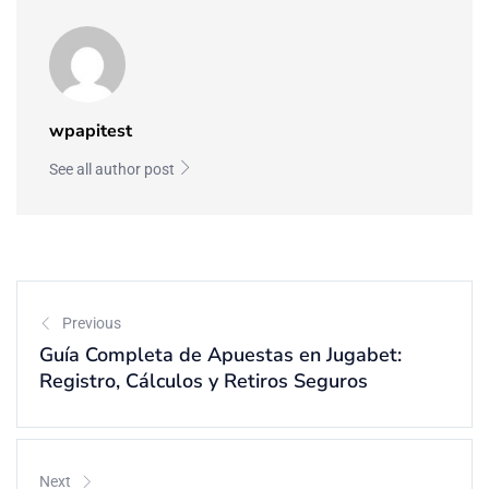
wpapitest
See all author post
Previous
Guía Completa de Apuestas en Jugabet:
Registro, Cálculos y Retiros Seguros
Next