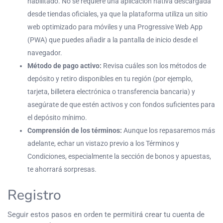
habilitado. No se requiere una aplicación nativa descargada
desde tiendas oficiales, ya que la plataforma utiliza un sitio
web optimizado para móviles y una Progressive Web App
(PWA) que puedes añadir a la pantalla de inicio desde el
navegador.
Método de pago activo:
Revisa cuáles son los métodos de
depósito y retiro disponibles en tu región (por ejemplo,
tarjeta, billetera electrónica o transferencia bancaria) y
asegúrate de que estén activos y con fondos suficientes para
el depósito mínimo.
Comprensión de los términos:
Aunque los repasaremos más
adelante, echar un vistazo previo a los Términos y
Condiciones, especialmente la sección de bonos y apuestas,
te ahorrará sorpresas.
Registro
Seguir estos pasos en orden te permitirá crear tu cuenta de