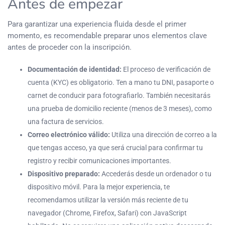
Antes de empezar
Para garantizar una experiencia fluida desde el primer
momento, es recomendable preparar unos elementos clave
antes de proceder con la inscripción.
Documentación de identidad:
El proceso de verificación de
cuenta (KYC) es obligatorio. Ten a mano tu DNI, pasaporte o
carnet de conducir para fotografiarlo. También necesitarás
una prueba de domicilio reciente (menos de 3 meses), como
una factura de servicios.
Correo electrónico válido:
Utiliza una dirección de correo a la
que tengas acceso, ya que será crucial para confirmar tu
registro y recibir comunicaciones importantes.
Dispositivo preparado:
Accederás desde un ordenador o tu
dispositivo móvil. Para la mejor experiencia, te
recomendamos utilizar la versión más reciente de tu
navegador (Chrome, Firefox, Safari) con JavaScript