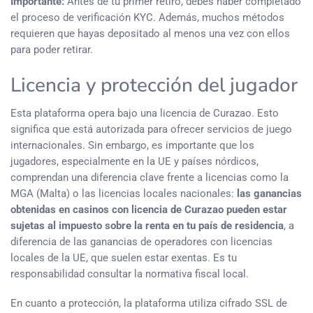
Importante:
Antes de tu primer retiro, debes haber completado
el proceso de verificación KYC. Además, muchos métodos
requieren que hayas depositado al menos una vez con ellos
para poder retirar.
Licencia y protección del jugador
Esta plataforma opera bajo una licencia de Curazao. Esto
significa que está autorizada para ofrecer servicios de juego
internacionales. Sin embargo, es importante que los
jugadores, especialmente en la UE y países nórdicos,
comprendan una diferencia clave frente a licencias como la
MGA (Malta) o las licencias locales nacionales:
las ganancias
obtenidas en casinos con licencia de Curazao pueden estar
sujetas al impuesto sobre la renta en tu país de residencia
, a
diferencia de las ganancias de operadores con licencias
locales de la UE, que suelen estar exentas. Es tu
responsabilidad consultar la normativa fiscal local.
En cuanto a protección, la plataforma utiliza cifrado SSL de