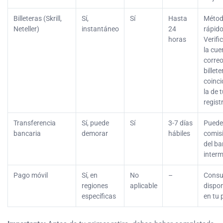
Billeteras (Skrill,
Sí,
Sí
Hasta
Métod
Neteller)
instantáneo
24
rápido
horas
Verifi
la cue
correo
billete
coinci
la de t
regist
Transferencia
Sí, puede
Sí
3-7 días
Puede
bancaria
demorar
hábiles
comis
del b
interm
Pago móvil
Sí, en
No
–
Consu
regiones
aplicable
dispon
específicas
en tu 