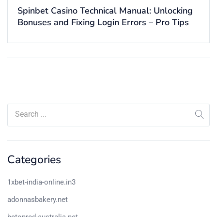
Spinbet Casino Technical Manual: Unlocking
Bonuses and Fixing Login Errors – Pro Tips
Categories
1xbet-india-online.in3
adonnasbakery.net
betonred-australia.net