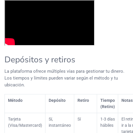
Depósitos y retiros
La plataforma ofrece múltiples vías para gestionar tu dinero.
Los tiempos y límites pueden variar según el método y tu
ubicación.
Método
Depósito
Retiro
Tiempo
Notas
(Retiro)
Tarjeta
Sí,
Sí
1-3 días
El reti
(Visa/Mastercard)
instantáneo
hábiles
ir a l
tarjeta