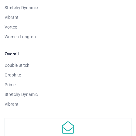
Stretchy Dynamic
Vibrant
Vortex
Women Longtop
Overall
Double Stitch
Graphite
Prime
Stretchy Dynamic
Vibrant