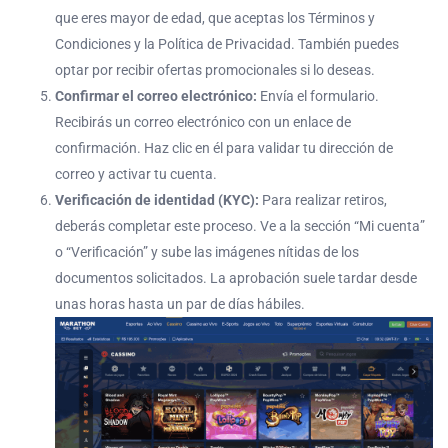
que eres mayor de edad, que aceptas los Términos y
Condiciones y la Política de Privacidad. También puedes
optar por recibir ofertas promocionales si lo deseas.
Confirmar el correo electrónico:
Envía el formulario.
Recibirás un correo electrónico con un enlace de
confirmación. Haz clic en él para validar tu dirección de
correo y activar tu cuenta.
Verificación de identidad (KYC):
Para realizar retiros,
deberás completar este proceso. Ve a la sección “Mi cuenta”
o “Verificación” y sube las imágenes nítidas de los
documentos solicitados. La aprobación suele tardar desde
unas horas hasta un par de días hábiles.