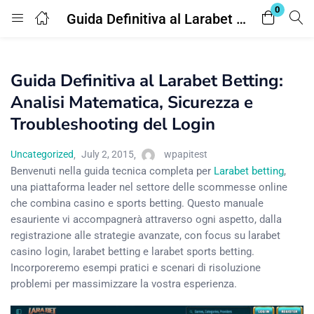
0
Guida Definitiva al Larabet Betting: Analisi Matematica, Sicurezza e Troubleshooting del Login
Login
Guida Definitiva al Larabet Betting:
Enter your username and password to login.
Analisi Matematica, Sicurezza e
Troubleshooting del Login
Uncategorized
July 2, 2015
wpapitest
Benvenuti nella guida tecnica completa per
Larabet betting
,
una piattaforma leader nel settore delle scommesse online
Remember me
Lost password?
che combina casino e sports betting. Questo manuale
esauriente vi accompagnerà attraverso ogni aspetto, dalla
registrazione alle strategie avanzate, con focus su larabet
casino login, larabet betting e larabet sports betting.
Incorporeremo esempi pratici e scenari di risoluzione
problemi per massimizzare la vostra esperienza.