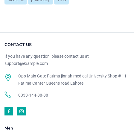
CONTACT US
If you have any question, please contact us at
support@example.com
Opp Main Gate Fatima jinnah medical University Shop # 11
Fatima Canter Queens road Lahore
0333-144-88-88
Men