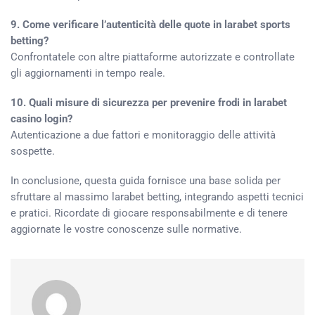
9. Come verificare l’autenticità delle quote in larabet sports
betting?
Confrontatele con altre piattaforme autorizzate e controllate
gli aggiornamenti in tempo reale.
10. Quali misure di sicurezza per prevenire frodi in larabet
casino login?
Autenticazione a due fattori e monitoraggio delle attività
sospette.
In conclusione, questa guida fornisce una base solida per
sfruttare al massimo larabet betting, integrando aspetti tecnici
e pratici. Ricordate di giocare responsabilmente e di tenere
aggiornate le vostre conoscenze sulle normative.