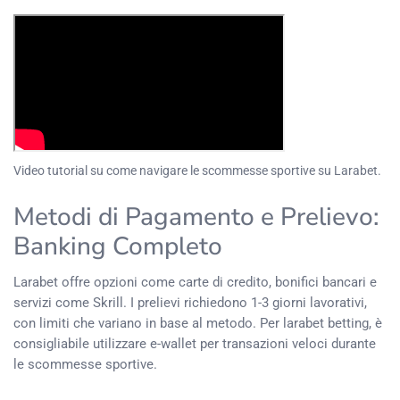
Video tutorial su come navigare le scommesse sportive su Larabet.
Metodi di Pagamento e Prelievo:
Banking Completo
Larabet offre opzioni come carte di credito, bonifici bancari e
servizi come Skrill. I prelievi richiedono 1-3 giorni lavorativi,
con limiti che variano in base al metodo. Per larabet betting, è
consigliabile utilizzare e-wallet per transazioni veloci durante
le scommesse sportive.