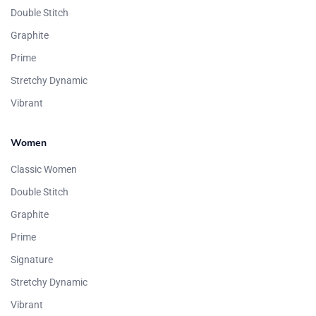
Double Stitch
Graphite
Prime
Stretchy Dynamic
Vibrant
Women
Classic Women
Double Stitch
Graphite
Prime
Signature
Stretchy Dynamic
Vibrant