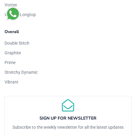
Vortex
Women Longtop
Overall
Double Stitch
Graphite
Prime
Stretchy Dynamic
Vibrant
SIGN UP FOR NEWSLETTER
Subscribe to the weekly newsletter for all the latest updates