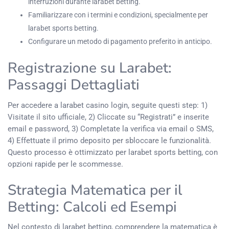
interruzioni durante larabet betting.
Familiarizzare con i termini e condizioni, specialmente per
larabet sports betting.
Configurare un metodo di pagamento preferito in anticipo.
Registrazione su Larabet:
Passaggi Dettagliati
Per accedere a larabet casino login, seguite questi step: 1)
Visitate il sito ufficiale, 2) Cliccate su “Registrati” e inserite
email e password, 3) Completate la verifica via email o SMS,
4) Effettuate il primo deposito per sbloccare le funzionalità.
Questo processo è ottimizzato per larabet sports betting, con
opzioni rapide per le scommesse.
Strategia Matematica per il
Betting: Calcoli ed Esempi
Nel contesto di larabet betting, comprendere la matematica è