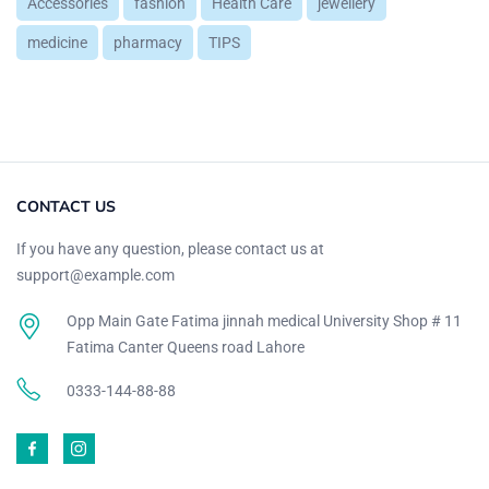
Accessories
fashion
Health Care
jewellery
medicine
pharmacy
TIPS
CONTACT US
If you have any question, please contact us at
support@example.com
Opp Main Gate Fatima jinnah medical University Shop # 11
Fatima Canter Queens road Lahore
0333-144-88-88