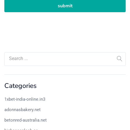
Categories
1xbet-india-online.in3
adonnasbakery.net
betonred-australia.net