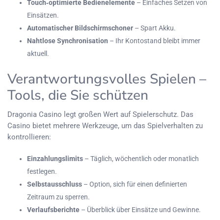
Touch‑optimierte Bedienelemente
– Einfaches Setzen von
Einsätzen.
Automatischer Bildschirmschoner
– Spart Akku.
Nahtlose Synchronisation
– Ihr Kontostand bleibt immer
aktuell.
Verantwortungsvolles Spielen –
Tools, die Sie schützen
Dragonia Casino legt großen Wert auf Spielerschutz. Das
Casino bietet mehrere Werkzeuge, um das Spielverhalten zu
kontrollieren:
Einzahlungslimits
– Täglich, wöchentlich oder monatlich
festlegen.
Selbstausschluss
– Option, sich für einen definierten
Zeitraum zu sperren.
Verlaufsberichte
– Überblick über Einsätze und Gewinne.