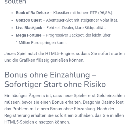
sollten
Book of Ra Deluxe
– Klassiker mit hohem RTP (96,5 %).
Gonzo’s Quest
– Abenteuer‑Slot mit steigender Volatilität.
Live Blackjack
– Echtzeit‑Dealer, klare Bildqualität.
Mega Fortune
– Progressiver Jackpot, der leicht über
1 Million Euro springen kann.
Jedes Spiel nutzt die HTML5‑Engine, sodass Sie sofort starten
und die Grafiken flüssig genießen können.
Bonus ohne Einzahlung –
Sofortiger Start ohne Risiko
Ein häufiges Ärgernis ist, dass neue Spieler erst Geld einzahlen
müssen, bevor sie einen Bonus erhalten. Dragonia Casino löst
das Problem mit einem Bonus ohne Einzahlung. Nach der
Registrierung erhalten Sie sofort ein Guthaben, das Sie in allen
HTML5‑Spielen einsetzen können.