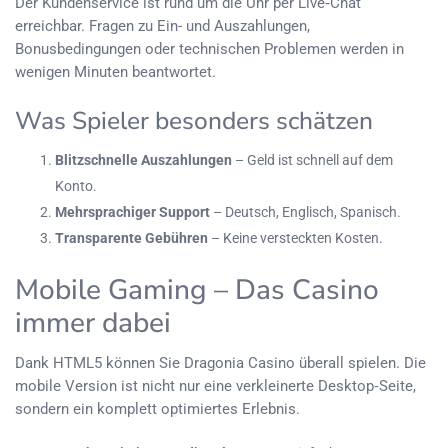
Der Kundenservice ist rund um die Uhr per Live‑Chat
erreichbar. Fragen zu Ein- und Auszahlungen,
Bonusbedingungen oder technischen Problemen werden in
wenigen Minuten beantwortet.
Was Spieler besonders schätzen
Blitzschnelle Auszahlungen
– Geld ist schnell auf dem
Konto.
Mehrsprachiger Support
– Deutsch, Englisch, Spanisch.
Transparente Gebühren
– Keine versteckten Kosten.
Mobile Gaming – Das Casino
immer dabei
Dank HTML5 können Sie Dragonia Casino überall spielen. Die
mobile Version ist nicht nur eine verkleinerte Desktop‑Seite,
sondern ein komplett optimiertes Erlebnis.