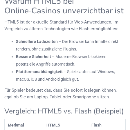
Warum HTML5 bei
Online‑Casinos unverzichtbar ist
HTML5 ist der aktuelle Standard für Web‑Anwendungen. Im
Vergleich zu älteren Technologien wie Flash ermöglicht es:
Schnellere Ladezeiten
– Der Browser kann Inhalte direkt
rendern, ohne zusätzliche Plugins.
Bessere Sicherheit
– Moderne Browser blockieren
potenzielle Angriffe automatisch.
Plattformunabhängigkeit
– Spiele laufen auf Windows,
macOS, iOS und Android gleich gut.
Für Spieler bedeutet das, dass Sie sofort loslegen können,
egal ob Sie am Laptop, Tablet oder Smartphone sitzen.
Vergleich: HTML5 vs. Flash (Beispiel)
Merkmal
HTML5
Flash