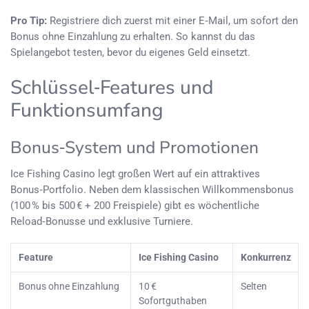
Pro Tip:
Registriere dich zuerst mit einer E‑Mail, um sofort den
Bonus ohne Einzahlung zu erhalten. So kannst du das
Spielangebot testen, bevor du eigenes Geld einsetzt.
Schlüssel‑Features und
Funktionsumfang
Bonus‑System und Promotionen
Ice Fishing Casino legt großen Wert auf ein attraktives
Bonus‑Portfolio. Neben dem klassischen Willkommensbonus
(100 % bis 500 € + 200 Freispiele) gibt es wöchentliche
Reload‑Bonusse und exklusive Turniere.
Feature
Ice Fishing Casino
Konkurrenz
Bonus ohne Einzahlung
10 €
Selten
Sofortguthaben