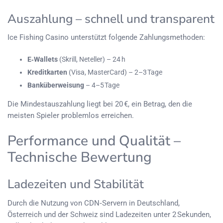
Auszahlung – schnell und transparent
Ice Fishing Casino unterstützt folgende Zahlungsmethoden:
E‑Wallets
(Skrill, Neteller) – 24 h
Kreditkarten
(Visa, MasterCard) – 2–3 Tage
Banküberweisung
– 4–5 Tage
Die Mindestauszahlung liegt bei 20 €, ein Betrag, den die
meisten Spieler problemlos erreichen.
Performance und Qualität –
Technische Bewertung
Ladezeiten und Stabilität
Durch die Nutzung von CDN‑Servern in Deutschland,
Österreich und der Schweiz sind Ladezeiten unter 2 Sekunden,