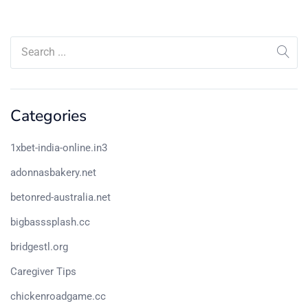
Categories
1xbet-india-online.in3
adonnasbakery.net
betonred-australia.net
bigbasssplash.cc
bridgestl.org
Caregiver Tips
chickenroadgame.cc