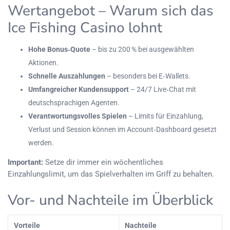
Wertangebot – Warum sich das
Ice Fishing Casino lohnt
Hohe Bonus‑Quote
– bis zu 200 % bei ausgewählten
Aktionen.
Schnelle Auszahlungen
– besonders bei E‑Wallets.
Umfangreicher Kundensupport
– 24/7 Live‑Chat mit
deutschsprachigen Agenten.
Verantwortungsvolles Spielen
– Limits für Einzahlung,
Verlust und Session können im Account‑Dashboard gesetzt
werden.
Important:
Setze dir immer ein wöchentliches
Einzahlungslimit, um das Spielverhalten im Griff zu behalten.
Vor- und Nachteile im Überblick
Vorteile
Nachteile