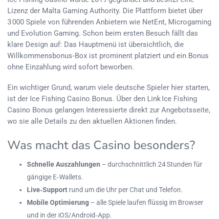
Lizenz der Malta Gaming Authority. Die Plattform bietet über
3 000 Spiele von führenden Anbietern wie NetEnt, Microgaming
und Evolution Gaming. Schon beim ersten Besuch fällt das
klare Design auf: Das Hauptmenü ist übersichtlich, die
Willkommensbonus‑Box ist prominent platziert und ein Bonus
ohne Einzahlung wird sofort beworben.
Ein wichtiger Grund, warum viele deutsche Spieler hier starten,
ist der Ice Fishing Casino Bonus. Über den Link Ice Fishing
Casino Bonus gelangen Interessierte direkt zur Angebotsseite,
wo sie alle Details zu den aktuellen Aktionen finden.
Was macht das Casino besonders?
Schnelle Auszahlungen
– durchschnittlich 24 Stunden für
gängige E‑Wallets.
Live‑Support
rund um die Uhr per Chat und Telefon.
Mobile Optimierung
– alle Spiele laufen flüssig im Browser
und in der iOS/Android‑App.