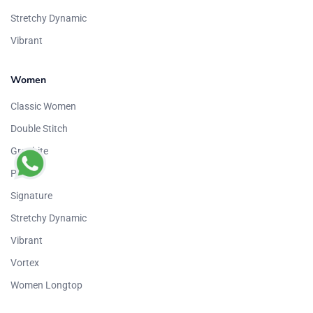
Stretchy Dynamic
Vibrant
Women
Classic Women
Double Stitch
Graphite
Prime
Signature
Stretchy Dynamic
Vibrant
Vortex
Women Longtop