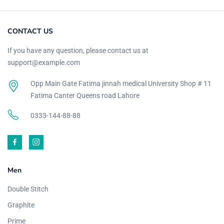
CONTACT US
If you have any question, please contact us at
support@example.com
Opp Main Gate Fatima jinnah medical University Shop # 11
Fatima Canter Queens road Lahore
0333-144-88-88
Men
Double Stitch
Graphite
Prime