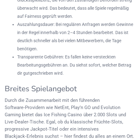
überwacht wird. Das bedeutet, dass alle Spiele regelmäßig
auf Fairness geprüft werden.
Auszahlungsdauer: Bei regulären Anfragen werden Gewinne
in der Regel innerhalb von 2–4 Stunden bearbeitet. Das ist
deutlich schneller als bei vielen Mitbewerbern, die Tage
benötigen.
Transparente Gebühren: Es fallen keine versteckten
Bearbeitungsgebühren an. Du siehst sofort, welcher Betrag
dir gutgeschrieben wird.
Breites Spielangebot
Durch die Zusammenarbeit mit den führenden
Software‑Providern wie NetEnt, Play’n GO und Evolution
Gaming bietet das Ice Fishing Casino über 2.000 Slots und
Live‑Dealer‑Tische. Egal, ob du klassische Früchte‑Slots,
progressive Jackpot‑Titel oder ein intensives
Blackjack‑Erlebnis suchst – hier findest du alles an einem Ort.