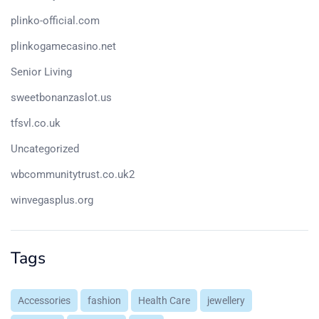
plinko-official.com
plinkogamecasino.net
Senior Living
sweetbonanzaslot.us
tfsvl.co.uk
Uncategorized
wbcommunitytrust.co.uk2
winvegasplus.org
Tags
Accessories
fashion
Health Care
jewellery