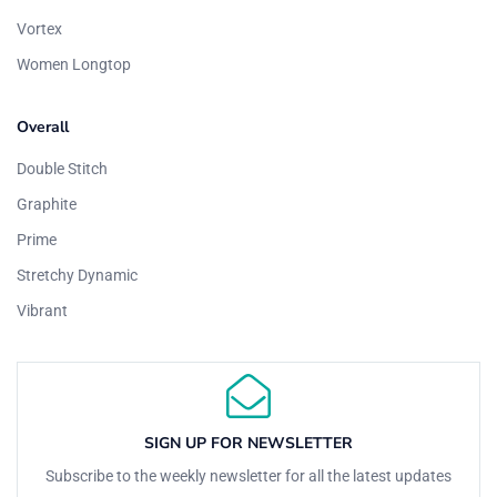
Vortex
Women Longtop
Overall
Double Stitch
Graphite
Prime
Stretchy Dynamic
Vibrant
SIGN UP FOR NEWSLETTER
Subscribe to the weekly newsletter for all the latest updates