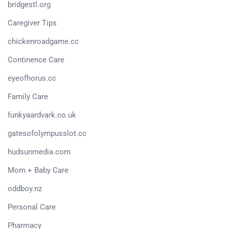
bridgestl.org
Caregiver Tips
chickenroadgame.cc
Continence Care
eyeofhorus.cc
Family Care
funkyaardvark.co.uk
gatesofolympusslot.cc
hudsunmedia.com
Mom + Baby Care
oddboy.nz
Personal Care
Pharmacy