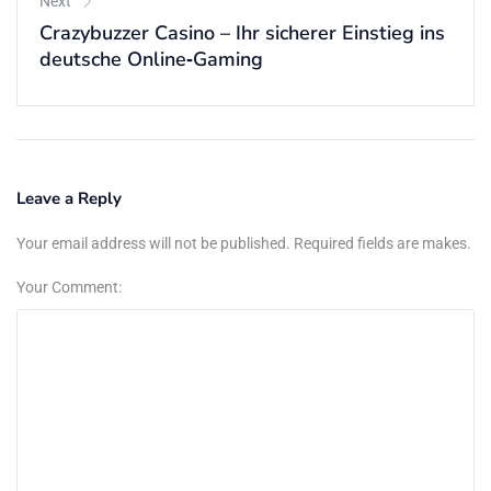
Next
Crazybuzzer Casino – Ihr sicherer Einstieg ins
deutsche Online‑Gaming
Leave a Reply
Your email address will not be published. Required fields are makes.
Your Comment: