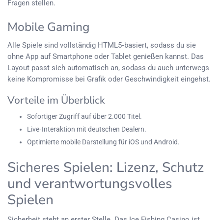
Fragen stellen.
Mobile Gaming
Alle Spiele sind vollständig HTML5‑basiert, sodass du sie
ohne App auf Smartphone oder Tablet genießen kannst. Das
Layout passt sich automatisch an, sodass du auch unterwegs
keine Kompromisse bei Grafik oder Geschwindigkeit eingehst.
Vorteile im Überblick
Sofortiger Zugriff auf über 2.000 Titel.
Live‑Interaktion mit deutschen Dealern.
Optimierte mobile Darstellung für iOS und Android.
Sicheres Spielen: Lizenz, Schutz
und verantwortungsvolles
Spielen
Sicherheit steht an erster Stelle. Das Ice Fishing Casino ist