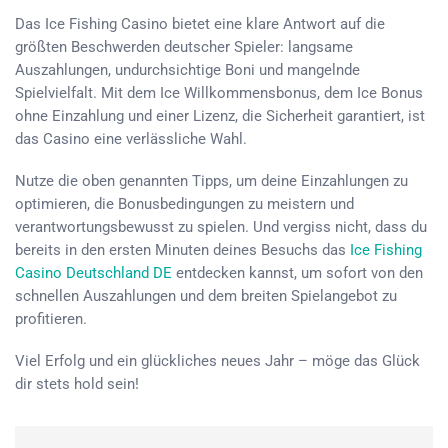
Das Ice Fishing Casino bietet eine klare Antwort auf die
größten Beschwerden deutscher Spieler: langsame
Auszahlungen, undurchsichtige Boni und mangelnde
Spielvielfalt. Mit dem Ice Willkommensbonus, dem Ice Bonus
ohne Einzahlung und einer Lizenz, die Sicherheit garantiert, ist
das Casino eine verlässliche Wahl.
Nutze die oben genannten Tipps, um deine Einzahlungen zu
optimieren, die Bonusbedingungen zu meistern und
verantwortungsbewusst zu spielen. Und vergiss nicht, dass du
bereits in den ersten Minuten deines Besuchs das
Ice Fishing
Casino Deutschland DE
entdecken kannst, um sofort von den
schnellen Auszahlungen und dem breiten Spielangebot zu
profitieren.
Viel Erfolg und ein glückliches neues Jahr – möge das Glück
dir stets hold sein!