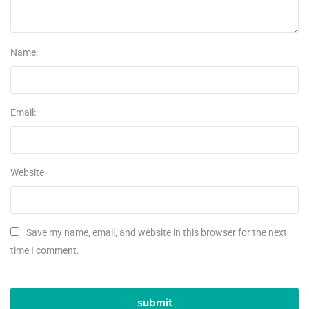
Name:
Email:
Website
Save my name, email, and website in this browser for the next
time I comment.