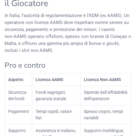
il Giocatore
In Italia, l’autorità di regolamentazione è l’ADM (ex AAMS). Un
operatore con licenza AAMS deve rispettare norme severe su
sicurezza, pagamento e protezione dei minori. I casinò
non‑AAMS operano offshore, spesso con licenze di Curaçao o
Malta, e offrono una gamma più ampia di bonus e giochi,
inclusi i slot non AAMS.
Pro e contro
Aspetto
Licenza AAMS
Licenza Non‑AAMS
Sicurezza
Fondi segregati,
Dipende dall’affidabilità
dei fondi
garanzia statale
dell’operatore
Pagamenti
Tempi rapidi, valute
Spesso crypto, tempi
fiat
variabili
Supporto
Assistenza in italiano,
Supporto multilingue,