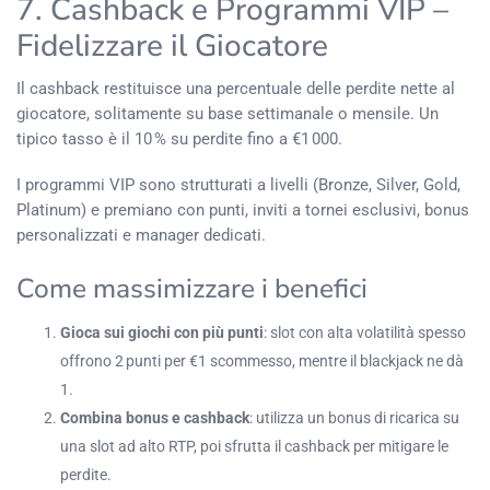
7. Cashback e Programmi VIP –
Fidelizzare il Giocatore
Il cashback restituisce una percentuale delle perdite nette al
giocatore, solitamente su base settimanale o mensile. Un
tipico tasso è il 10 % su perdite fino a €1 000.
I programmi VIP sono strutturati a livelli (Bronze, Silver, Gold,
Platinum) e premiano con punti, inviti a tornei esclusivi, bonus
personalizzati e manager dedicati.
Come massimizzare i benefici
Gioca sui giochi con più punti
: slot con alta volatilità spesso
offrono 2 punti per €1 scommesso, mentre il blackjack ne dà
1.
Combina bonus e cashback
: utilizza un bonus di ricarica su
una slot ad alto RTP, poi sfrutta il cashback per mitigare le
perdite.