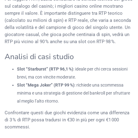
sul catalogo del casinò; i migliori casino online mostrano
sempre il valore. È importante distinguere tra RTP teorico
(calcolato su milioni di spin) e RTP reale, che varia a seconda
della volatilità e del campione di gioco del singolo utente. Un
giocatore casual, che gioca poche centinaia di spin, vedrà un
RTP più vicino al 90 % anche su una slot con RTP 98 %.
Analisi di casi studio
Slot “Starburst” (RTP 96,1 %)
: ideale per chi cerca sessioni
brevi, ma con vincite moderate.
Slot “Mega Joker” (RTP 99 %)
: richiede una scommessa
minima e una strategia di gestione del bankroll per sfruttare
al meglio l’alto ritorno.
Confrontare questi due giochi evidenzia come una differenza
di 3 % di RTP possa tradursi in €30 in più per ogni €1 000
scommessi.