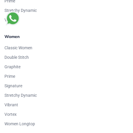
Prime
Stretchy Dynamic
Vibrant
Women
Classic Women
Double Stitch
Graphite
Prime
Signature
Stretchy Dynamic
Vibrant
Vortex
Women Longtop