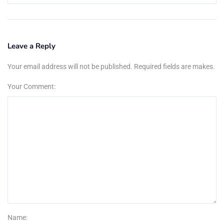
Leave a Reply
Your email address will not be published. Required fields are makes.
Your Comment:
Name: