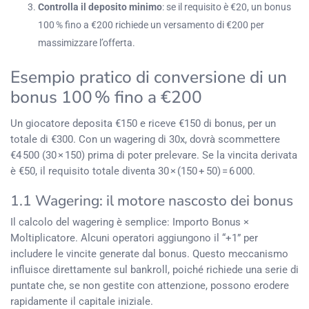
Controlla il deposito minimo
: se il requisito è €20, un bonus
100 % fino a €200 richiede un versamento di €200 per
massimizzare l’offerta.
Esempio pratico di conversione di un
bonus 100 % fino a €200
Un giocatore deposita €150 e riceve €150 di bonus, per un
totale di €300. Con un wagering di 30x, dovrà scommettere
€4 500 (30 × 150) prima di poter prelevare. Se la vincita derivata
è €50, il requisito totale diventa 30 × (150 + 50) = 6 000.
1.1 Wagering: il motore nascosto dei bonus
Il calcolo del wagering è semplice: Importo Bonus ×
Moltiplicatore. Alcuni operatori aggiungono il “+1” per
includere le vincite generate dal bonus. Questo meccanismo
influisce direttamente sul bankroll, poiché richiede una serie di
puntate che, se non gestite con attenzione, possono erodere
rapidamente il capitale iniziale.