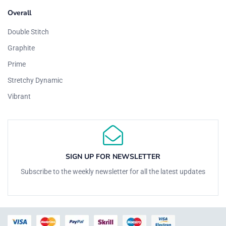
Overall
Double Stitch
Graphite
Prime
Stretchy Dynamic
Vibrant
SIGN UP FOR NEWSLETTER
Subscribe to the weekly newsletter for all the latest updates