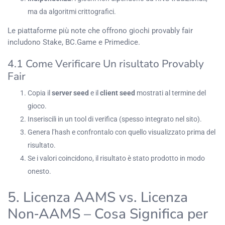
ma da algoritmi crittografici.
Le piattaforme più note che offrono giochi provably fair
includono Stake, BC.Game e Primedice.
4.1 Come Verificare Un risultato Provably
Fair
Copia il
server seed
e il
client seed
mostrati al termine del
gioco.
Inseriscili in un tool di verifica (spesso integrato nel sito).
Genera l’hash e confrontalo con quello visualizzato prima del
risultato.
Se i valori coincidono, il risultato è stato prodotto in modo
onesto.
5. Licenza AAMS vs. Licenza
Non‑AAMS – Cosa Significa per