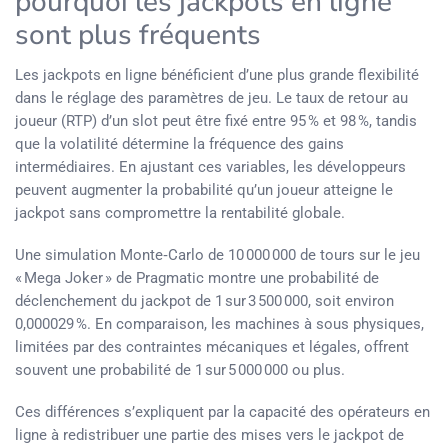
pourquoi les jackpots en ligne
sont plus fréquents
Les jackpots en ligne bénéficient d’une plus grande flexibilité
dans le réglage des paramètres de jeu. Le taux de retour au
joueur (RTP) d’un slot peut être fixé entre 95 % et 98 %, tandis
que la volatilité détermine la fréquence des gains
intermédiaires. En ajustant ces variables, les développeurs
peuvent augmenter la probabilité qu’un joueur atteigne le
jackpot sans compromettre la rentabilité globale.
Une simulation Monte‑Carlo de 10 000 000 de tours sur le jeu
« Mega Joker » de Pragmatic montre une probabilité de
déclenchement du jackpot de 1 sur 3 500 000, soit environ
0,000029 %. En comparaison, les machines à sous physiques,
limitées par des contraintes mécaniques et légales, offrent
souvent une probabilité de 1 sur 5 000 000 ou plus.
Ces différences s’expliquent par la capacité des opérateurs en
ligne à redistribuer une partie des mises vers le jackpot de