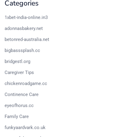
Categories
1xbet-india-online.in3
adonnasbakery.net
betonred-australia.net
bigbasssplash.cc
bridgestl.org
Caregiver Tips
chickenroadgame.cc
Continence Care
eyeofhorus.cc
Family Care
funkyaardvark.co.uk