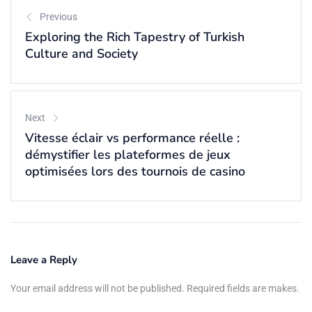
Previous
Exploring the Rich Tapestry of Turkish
Culture and Society
Next
Vitesse éclair vs performance réelle :
démystifier les plateformes de jeux
optimisées lors des tournois de casino
Leave a Reply
Your email address will not be published. Required fields are makes.