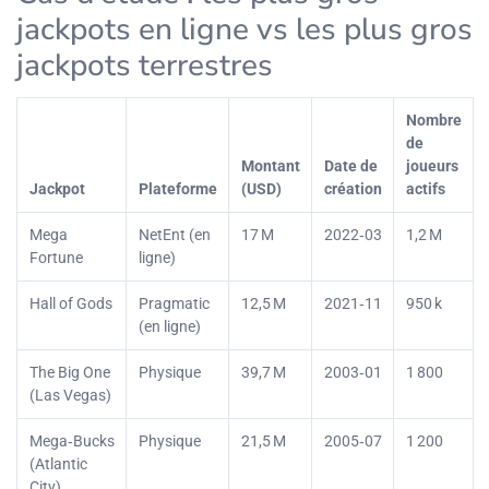
jackpots en ligne vs les plus gros
jackpots terrestres
Nombre
de
Montant
Date de
joueurs
Jackpot
Plateforme
(USD)
création
actifs
Mega
NetEnt (en
17 M
2022‑03
1,2 M
Fortune
ligne)
Hall of Gods
Pragmatic
12,5 M
2021‑11
950 k
(en ligne)
The Big One
Physique
39,7 M
2003‑01
1 800
(Las Vegas)
Mega‑Bucks
Physique
21,5 M
2005‑07
1 200
(Atlantic
City)