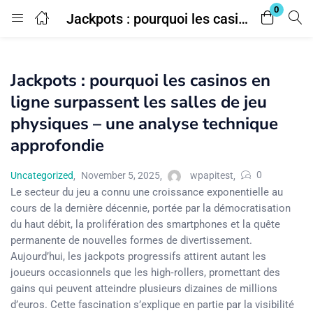
0
Jackpots : pourquoi les casinos en ligne surpassent les salles de jeu physiques – une analyse technique approfondie
Login
Jackpots : pourquoi les casinos en
Enter your username and password to login.
ligne surpassent les salles de jeu
physiques – une analyse technique
approfondie
0
Uncategorized
November 5, 2025
wpapitest
Remember me
Lost password?
Le secteur du jeu a connu une croissance exponentielle au
cours de la dernière décennie, portée par la démocratisation
du haut débit, la prolifération des smartphones et la quête
permanente de nouvelles formes de divertissement.
Aujourd’hui, les jackpots progressifs attirent autant les
joueurs occasionnels que les high‑rollers, promettant des
gains qui peuvent atteindre plusieurs dizaines de millions
d’euros. Cette fascination s’explique en partie par la visibilité