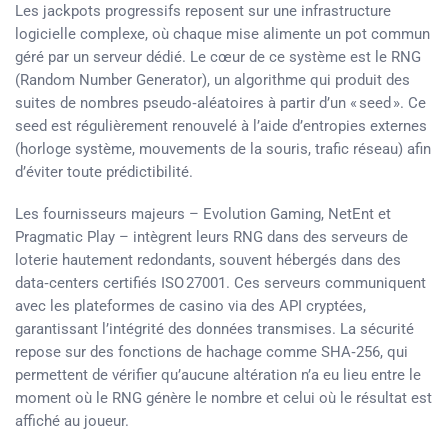
Les jackpots progressifs reposent sur une infrastructure
logicielle complexe, où chaque mise alimente un pot commun
géré par un serveur dédié. Le cœur de ce système est le RNG
(Random Number Generator), un algorithme qui produit des
suites de nombres pseudo‑aléatoires à partir d’un « seed ». Ce
seed est régulièrement renouvelé à l’aide d’entropies externes
(horloge système, mouvements de la souris, trafic réseau) afin
d’éviter toute prédictibilité.
Les fournisseurs majeurs – Evolution Gaming, NetEnt et
Pragmatic Play – intègrent leurs RNG dans des serveurs de
loterie hautement redondants, souvent hébergés dans des
data‑centers certifiés ISO 27001. Ces serveurs communiquent
avec les plateformes de casino via des API cryptées,
garantissant l’intégrité des données transmises. La sécurité
repose sur des fonctions de hachage comme SHA‑256, qui
permettent de vérifier qu’aucune altération n’a eu lieu entre le
moment où le RNG génère le nombre et celui où le résultat est
affiché au joueur.