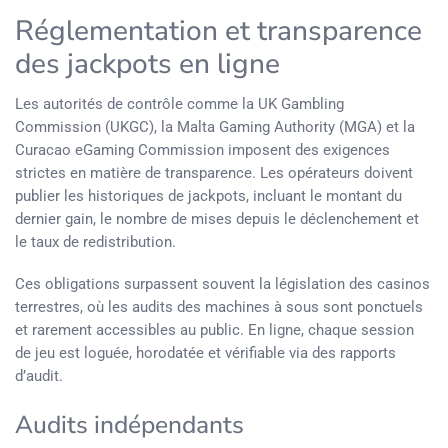
Réglementation et transparence
des jackpots en ligne
Les autorités de contrôle comme la UK Gambling
Commission (UKGC), la Malta Gaming Authority (MGA) et la
Curacao eGaming Commission imposent des exigences
strictes en matière de transparence. Les opérateurs doivent
publier les historiques de jackpots, incluant le montant du
dernier gain, le nombre de mises depuis le déclenchement et
le taux de redistribution.
Ces obligations surpassent souvent la législation des casinos
terrestres, où les audits des machines à sous sont ponctuels
et rarement accessibles au public. En ligne, chaque session
de jeu est loguée, horodatée et vérifiable via des rapports
d’audit.
Audits indépendants