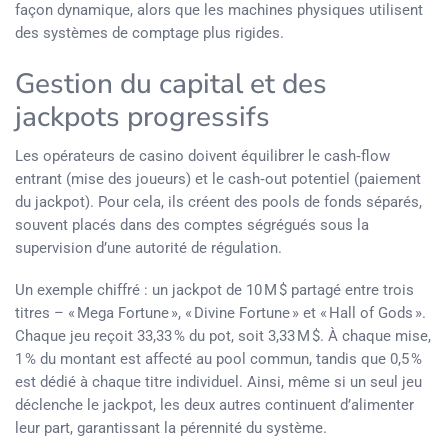
façon dynamique, alors que les machines physiques utilisent
des systèmes de comptage plus rigides.
Gestion du capital et des
jackpots progressifs
Les opérateurs de casino doivent équilibrer le cash‑flow
entrant (mise des joueurs) et le cash‑out potentiel (paiement
du jackpot). Pour cela, ils créent des pools de fonds séparés,
souvent placés dans des comptes ségrégués sous la
supervision d’une autorité de régulation.
Un exemple chiffré : un jackpot de 10 M $ partagé entre trois
titres – « Mega Fortune », « Divine Fortune » et « Hall of Gods ».
Chaque jeu reçoit 33,33 % du pot, soit 3,33 M $. À chaque mise,
1 % du montant est affecté au pool commun, tandis que 0,5 %
est dédié à chaque titre individuel. Ainsi, même si un seul jeu
déclenche le jackpot, les deux autres continuent d’alimenter
leur part, garantissant la pérennité du système.