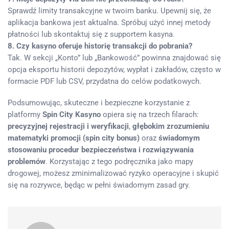
Sprawdź limity transakcyjne w twoim banku. Upewnij się, że
aplikacja bankowa jest aktualna. Spróbuj użyć innej metody
płatności lub skontaktuj się z supportem kasyna.
8. Czy kasyno oferuje historię transakcji do pobrania?
Tak. W sekcji „Konto” lub „Bankowość” powinna znajdować się
opcja eksportu historii depozytów, wypłat i zakładów, często w
formacie PDF lub CSV, przydatna do celów podatkowych.
Podsumowując, skuteczne i bezpieczne korzystanie z
platformy
Spin City Kasyno
opiera się na trzech filarach:
precyzyjnej rejestracji i weryfikacji
,
głębokim zrozumieniu
matematyki promocji (
spin city bonus
)
oraz
świadomym
stosowaniu procedur bezpieczeństwa i rozwiązywania
problemów
. Korzystając z tego podręcznika jako mapy
drogowej, możesz zminimalizować ryzyko operacyjne i skupić
się na rozrywce, będąc w pełni świadomym zasad gry.