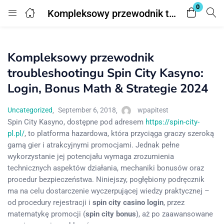
0
Kompleksowy przewodnik troubleshootingu Spin City Kasyno: Login, Bonus Math & Strategie 2024
Login
Kompleksowy przewodnik
Enter your username and password to login.
troubleshootingu Spin City Kasyno:
Login, Bonus Math & Strategie 2024
Uncategorized
September 6, 2018
wpapitest
Spin City Kasyno, dostępne pod adresem
https://spin-city-
pl.pl/
, to platforma hazardowa, która przyciąga graczy szeroką
Remember me
Lost password?
gamą gier i atrakcyjnymi promocjami. Jednak pełne
wykorzystanie jej potencjału wymaga zrozumienia
technicznych aspektów działania, mechaniki bonusów oraz
procedur bezpieczeństwa. Niniejszy, pogłębiony podręcznik
ma na celu dostarczenie wyczerpującej wiedzy praktycznej –
od procedury rejestracji i
spin city casino login
, przez
matematykę promocji (
spin city bonus
), aż po zaawansowane