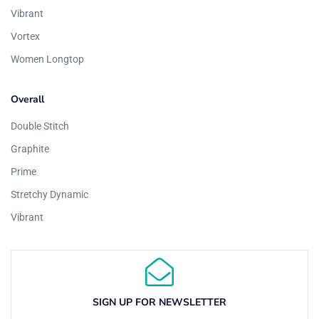
Vibrant
Vortex
Women Longtop
Overall
Double Stitch
Graphite
Prime
Stretchy Dynamic
Vibrant
SIGN UP FOR NEWSLETTER