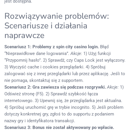
jest dostępna.
Rozwiązywanie problemów:
Scenariusze i działania
naprawcze
Scenariusz 1: Problemy z
spin city casino login
.
Błąd
“Nieprawidłowe dane logowania”.
Akcje:
1) Użyj funkcji
“Przypomnij hasło”. 2) Sprawdź, czy Caps Lock jest wyłączony.
3) Wyczyść cache i cookies przeglądarki. 4) Spróbuj
zalogować się z innej przeglądarki lub przez aplikację. Jeśli to
nie pomaga, skontaktuj się z supportem.
Scenariusz 2: Gra zawiesza się podczas rozgrywki.
Akcje:
1)
Odśwież stronę (F5). 2) Sprawdź szybkość łącza
internetowego. 3) Upewnij się, że przeglądarka jest aktualna.
4) Spróbuj uruchomić grę w trybie incognito. 5) Jeśli problem
dotyczy konkretnej gry, zgłoś to do supportu z podaniem
nazwy gry i identyfikatora transakcji.
Scenariusz 3: Bonus nie został aktywowany po wpłacie.