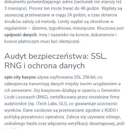
dokumentu potwierdzającego adres (rachunek nie starszy niż
3 miesiące). Proces ten może trwać do 48 godzin. Wypłaty są
zazwyczaj przetwarzane w ciągu 24 godzin, a czas dotarcia
środków zależy od metody. Limity wypłat są określone w
regulaminie – dzienne, tygodniowe, miesięczne. Kluczowa jest
spójność danych
: imię i nazwisko na koncie, dokumencie i
koncie płatniczym musi być identyczne.
Audyt bezpieczeństwa: SSL,
RNG i ochrona danych
spin city kasyno
używa szyfrowania SSL 256-bit, co
zabezpiecza transmisję danych między twoim urządzeniem a
ich serwerami. Gry kasynowe działają w oparciu o Generator
Liczb Losowych (RNG), certyfikowany przez niezależne firmy
audytorskie (np. iTech Labs, GLI), co gwarantuje uczciwość
wyników. Dane osobowe są przetwarzane zgodnie z RODO i
polityką prywatności operatora. Zaleca się używanie silnego,
unikalnego hasła oraz włączenia weryfikacji dwuetapowej, jeśli