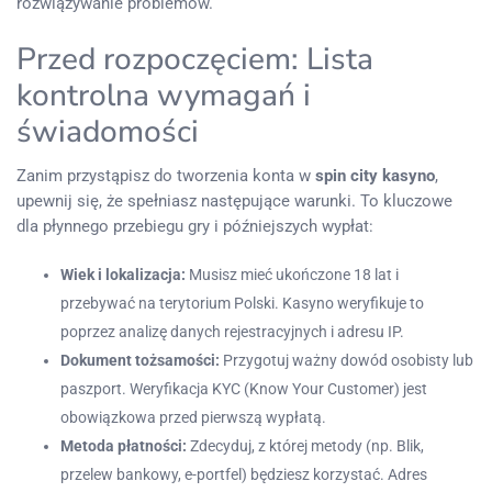
rozwiązywanie problemów.
Przed rozpoczęciem: Lista
kontrolna wymagań i
świadomości
Zanim przystąpisz do tworzenia konta w
spin city kasyno
,
upewnij się, że spełniasz następujące warunki. To kluczowe
dla płynnego przebiegu gry i późniejszych wypłat:
Wiek i lokalizacja:
Musisz mieć ukończone 18 lat i
przebywać na terytorium Polski. Kasyno weryfikuje to
poprzez analizę danych rejestracyjnych i adresu IP.
Dokument tożsamości:
Przygotuj ważny dowód osobisty lub
paszport. Weryfikacja KYC (Know Your Customer) jest
obowiązkowa przed pierwszą wypłatą.
Metoda płatności:
Zdecyduj, z której metody (np. Blik,
przelew bankowy, e-portfel) będziesz korzystać. Adres