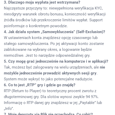
3. Dlaczego moja wypłata jest wstrzymana?
Najczęstsze przyczyny to: niewypełniona weryfikacja KYC,
nieodgryty warunek obrotu bonusu, konieczność weryfikacji
źródła środków lub przekroczenie limitów wypłat. Support
poinformuje o konkretnym powodzie.
4. Jak działa system „Samowykluczenia” (Self-Exclusion)?
W ustawieniach konta znajdziesz opcję czasowego lub
stałego samowykluczenia. Po jej aktywacji konto zostanie
zablokowane na wybrany okres, a logowanie będzie
niemożliwe. Jest to narzędzie odpowiedzialnej gry.
5. Czy mogę grać jednocześnie na komputerze i w aplikacji?
Tak, możesz być zalogowany na wielu urządzeniach, ale
nie
możykle jednocześnie prowadzić aktywnych sesji gry
.
System może wykryć to jako potencjalne nadużycie.
6. Co to jest „RTP” gry i gdzie go znajdę?
RTP (Return to Player) to teoretyczny procent zwrotu z
długoterminowej gry. Dla slotów wynosi zwykle 94 97%.
Informację o RTP danej gry znajdziesz w jej „Paytable” lub
„Info”.
7. Moje depozyty via Blik nie przechodzą. Co robić?