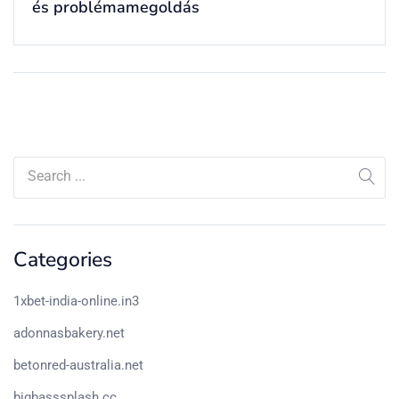
és problémamegoldás
Categories
1xbet-india-online.in3
adonnasbakery.net
betonred-australia.net
bigbasssplash.cc