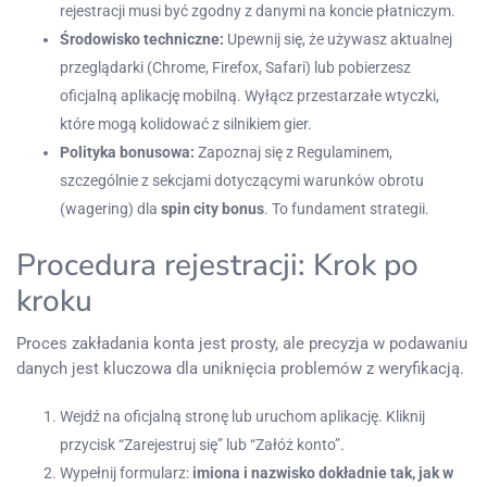
rejestracji musi być zgodny z danymi na koncie płatniczym.
Środowisko techniczne:
Upewnij się, że używasz aktualnej
przeglądarki (Chrome, Firefox, Safari) lub pobierzesz
oficjalną aplikację mobilną. Wyłącz przestarzałe wtyczki,
które mogą kolidować z silnikiem gier.
Polityka bonusowa:
Zapoznaj się z Regulaminem,
szczególnie z sekcjami dotyczącymi warunków obrotu
(wagering) dla
spin city bonus
. To fundament strategii.
Procedura rejestracji: Krok po
kroku
Proces zakładania konta jest prosty, ale precyzja w podawaniu
danych jest kluczowa dla uniknięcia problemów z weryfikacją.
Wejdź na oficjalną stronę lub uruchom aplikację. Kliknij
przycisk “Zarejestruj się” lub “Załóż konto”.
Wypełnij formularz:
imiona i nazwisko dokładnie tak, jak w