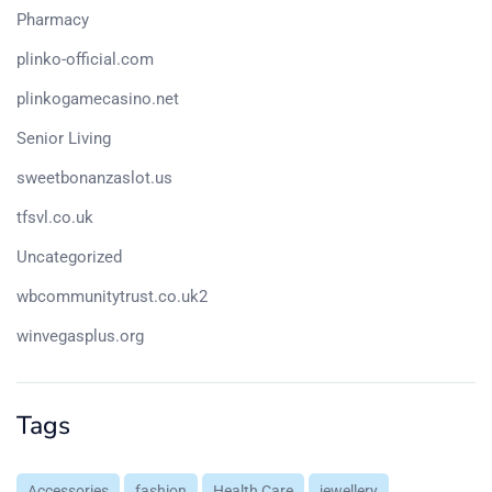
Pharmacy
plinko-official.com
plinkogamecasino.net
Senior Living
sweetbonanzaslot.us
tfsvl.co.uk
Uncategorized
wbcommunitytrust.co.uk2
winvegasplus.org
Tags
Accessories
fashion
Health Care
jewellery