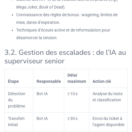
Mega Joker
,
Book of Dead
).
Connaissance des règles de bonus : wagering, limites de
mise, dates d’expiration.
Techniques d’écoute active et de reformulation pour
désamorcer la tension.
3.2. Gestion des escalades : de l’IA au
superviseur senior
Délai
Étape
Responsable
maximum
Action clé
Détection
Bot IA
≤ 10 s
Analyse du texte
du
et classification
problème
Transfert
Bot IA
≤ 30 s
Envoi du ticket à
initial
l’agent disponible