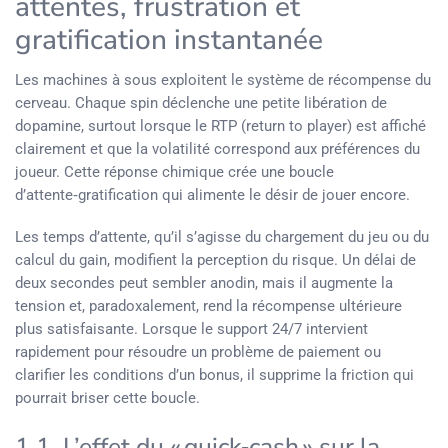
attentes, frustration et
gratification instantanée
Les machines à sous exploitent le système de récompense du
cerveau. Chaque spin déclenche une petite libération de
dopamine, surtout lorsque le RTP (return to player) est affiché
clairement et que la volatilité correspond aux préférences du
joueur. Cette réponse chimique crée une boucle
d’attente‑gratification qui alimente le désir de jouer encore.
Les temps d’attente, qu’il s’agisse du chargement du jeu ou du
calcul du gain, modifient la perception du risque. Un délai de
deux secondes peut sembler anodin, mais il augmente la
tension et, paradoxalement, rend la récompense ultérieure
plus satisfaisante. Lorsque le support 24/7 intervient
rapidement pour résoudre un problème de paiement ou
clarifier les conditions d’un bonus, il supprime la friction qui
pourrait briser cette boucle.
1.1. L’effet du « quick‑cash » sur la