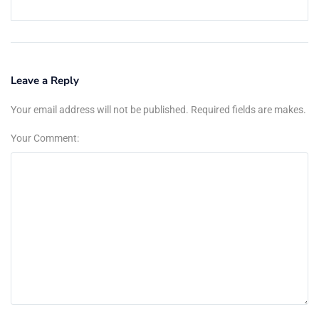
Leave a Reply
Your email address will not be published. Required fields are makes.
Your Comment: