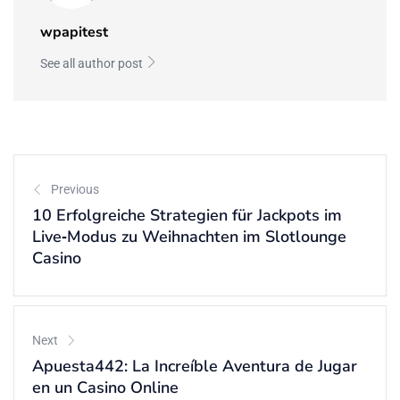
wpapitest
See all author post
Previous
10 Erfolgreiche Strategien für Jackpots im
Live‑Modus zu Weihnachten im Slotlounge
Casino
Next
Apuesta442: La Increíble Aventura de Jugar
en un Casino Online