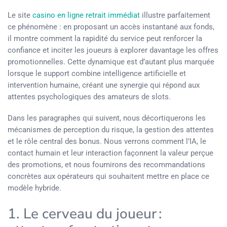
Le site
casino en ligne retrait immédiat
illustre parfaitement
ce phénomène : en proposant un accès instantané aux fonds,
il montre comment la rapidité du service peut renforcer la
confiance et inciter les joueurs à explorer davantage les offres
promotionnelles. Cette dynamique est d’autant plus marquée
lorsque le support combine intelligence artificielle et
intervention humaine, créant une synergie qui répond aux
attentes psychologiques des amateurs de slots.
Dans les paragraphes qui suivent, nous décortiquerons les
mécanismes de perception du risque, la gestion des attentes
et le rôle central des bonus. Nous verrons comment l’IA, le
contact humain et leur interaction façonnent la valeur perçue
des promotions, et nous fournirons des recommandations
concrètes aux opérateurs qui souhaitent mettre en place ce
modèle hybride.
1. Le cerveau du joueur :