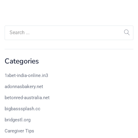
Categories
1xbet-india-online.in3
adonnasbakery.net
betonred-australia.net
bigbasssplash.cc
bridgestl.org
Caregiver Tips