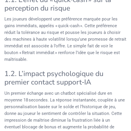
perception du risque
Les joueurs développent une préférence marquée pour les
gains immédiats, appelés « quick‑cash ». Cette préférence
réduit la tolérance au risque et pousse les joueurs à choisir
des machines à haute volatilité lorsqu’une promesse de retrait
immédiat est associée à l’offre. Le simple fait de voir le
bouton « Retrait immédiat » renforce l’idée que le risque est
maîtrisable.
1.2. L’impact psychologique du
premier contact support‑IA
Un premier échange avec un chatbot spécialisé dure en
moyenne 18 secondes. La réponse instantanée, couplée à une
personnalisation basée sur le solde et l’historique de jeu,
donne au joueur le sentiment de contrôler la situation. Cette
impression de maîtrise diminue la frustration liée à un
éventuel blocage de bonus et augmente la probabilité de