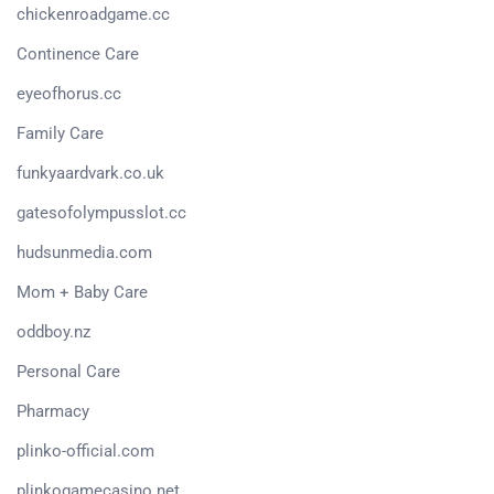
chickenroadgame.cc
Continence Care
eyeofhorus.cc
Family Care
funkyaardvark.co.uk
gatesofolympusslot.cc
hudsunmedia.com
Mom + Baby Care
oddboy.nz
Personal Care
Pharmacy
plinko-official.com
plinkogamecasino.net