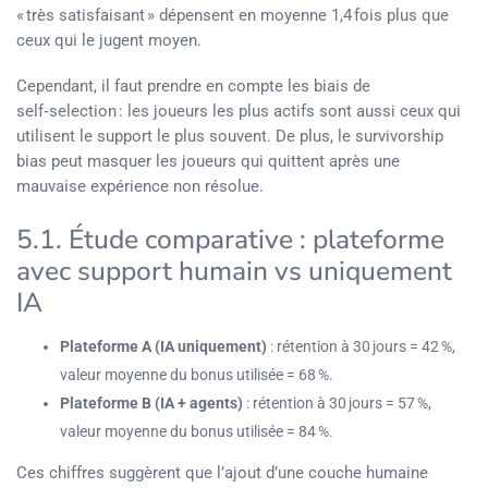
« très satisfaisant » dépensent en moyenne 1,4 fois plus que
ceux qui le jugent moyen.
Cependant, il faut prendre en compte les biais de
self‑selection : les joueurs les plus actifs sont aussi ceux qui
utilisent le support le plus souvent. De plus, le survivorship
bias peut masquer les joueurs qui quittent après une
mauvaise expérience non résolue.
5.1. Étude comparative : plateforme
avec support humain vs uniquement
IA
Plateforme A (IA uniquement)
: rétention à 30 jours = 42 %,
valeur moyenne du bonus utilisée = 68 %.
Plateforme B (IA + agents)
: rétention à 30 jours = 57 %,
valeur moyenne du bonus utilisée = 84 %.
Ces chiffres suggèrent que l’ajout d’une couche humaine