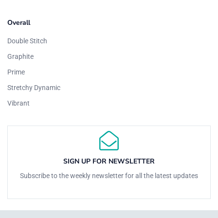
Overall
Double Stitch
Graphite
Prime
Stretchy Dynamic
Vibrant
SIGN UP FOR NEWSLETTER
Subscribe to the weekly newsletter for all the latest updates