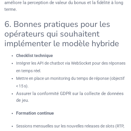
améliore la perception de valeur du bonus et la fidélité à long
terme.
6. Bonnes pratiques pour les
opérateurs qui souhaitent
implémenter le modèle hybride
Checklist technique
Intégrer les API de chatbot via WebSocket pour des réponses
en temps réel.
Mettre en place un monitoring du temps de réponse (objectif
< 15 s).
Assurer la conformité GDPR sur la collecte de données
de jeu.
Formation continue
Sessions mensuelles sur les nouvelles releases de slots (RTP,