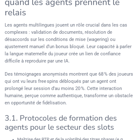
quand les agents prennent le
relais
Les agents multilingues jouent un rôle crucial dans les cas
complexes : validation de documents, résolution de
désaccords sur les conditions de mise (wagering) ou
ajustement manuel d’un bonus bloqué. Leur capacité à parler
la langue maternelle du joueur crée un lien de confiance
difficile à reproduire par une IA.
Des témoignages anonymisés montrent que 68 % des joueurs
qui ont vu leurs free spins débloqués par un agent ont
prolongé leur session d’au moins 20 %. Cette interaction
humaine, perçue comme authentique, transforme un obstacle
en opportunité de fidélisation.
3.1. Protocoles de formation des
agents pour le secteur des slots
Maîtrise des RTP et de la volatilité des titres phares (e.g.,