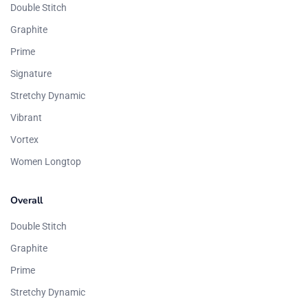
Double Stitch
Graphite
Prime
Signature
Stretchy Dynamic
Vibrant
Vortex
Women Longtop
Overall
Double Stitch
Graphite
Prime
Stretchy Dynamic