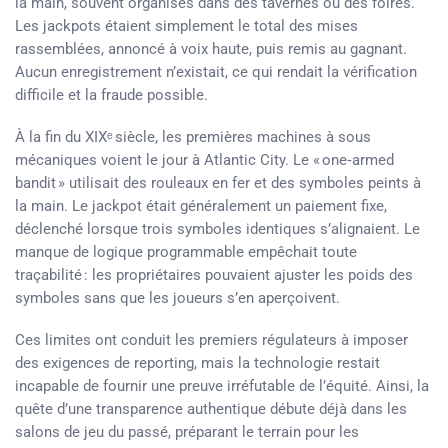
la main, souvent organisés dans des tavernes ou des foires.
Les jackpots étaient simplement le total des mises
rassemblées, annoncé à voix haute, puis remis au gagnant.
Aucun enregistrement n’existait, ce qui rendait la vérification
difficile et la fraude possible.
À la fin du XIXᵉ siècle, les premières machines à sous
mécaniques voient le jour à Atlantic City. Le « one‑armed
bandit » utilisait des rouleaux en fer et des symboles peints à
la main. Le jackpot était généralement un paiement fixe,
déclenché lorsque trois symboles identiques s’alignaient. Le
manque de logique programmable empêchait toute
traçabilité : les propriétaires pouvaient ajuster les poids des
symboles sans que les joueurs s’en aperçoivent.
Ces limites ont conduit les premiers régulateurs à imposer
des exigences de reporting, mais la technologie restait
incapable de fournir une preuve irréfutable de l’équité. Ainsi, la
quête d’une transparence authentique débute déjà dans les
salons de jeu du passé, préparant le terrain pour les