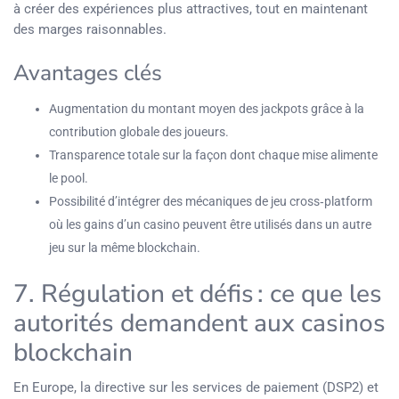
à créer des expériences plus attractives, tout en maintenant
des marges raisonnables.
Avantages clés
Augmentation du montant moyen des jackpots grâce à la
contribution globale des joueurs.
Transparence totale sur la façon dont chaque mise alimente
le pool.
Possibilité d’intégrer des mécaniques de jeu cross‑platform
où les gains d’un casino peuvent être utilisés dans un autre
jeu sur la même blockchain.
7. Régulation et défis : ce que les
autorités demandent aux casinos
blockchain
En Europe, la directive sur les services de paiement (DSP2) et