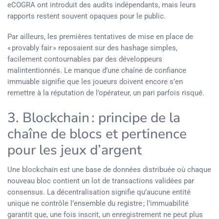
eCOGRA ont introduit des audits indépendants, mais leurs
rapports restent souvent opaques pour le public.
Par ailleurs, les premières tentatives de mise en place de
« provably fair » reposaient sur des hashage simples,
facilement contournables par des développeurs
malintentionnés. Le manque d’une chaîne de confiance
immuable signifie que les joueurs doivent encore s’en
remettre à la réputation de l’opérateur, un pari parfois risqué.
3. Blockchain : principe de la
chaîne de blocs et pertinence
pour les jeux d’argent
Une blockchain est une base de données distribuée où chaque
nouveau bloc contient un lot de transactions validées par
consensus. La décentralisation signifie qu’aucune entité
unique ne contrôle l’ensemble du registre ; l’immuabilité
garantit que, une fois inscrit, un enregistrement ne peut plus