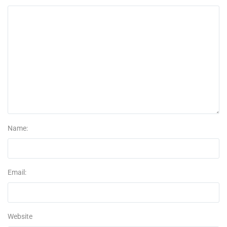
Name:
Email:
Website